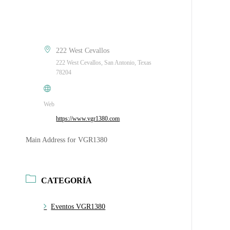
222 West Cevallos
222 West Cevallos, San Antonio, Texas
78204
Web
https://www.vgr1380.com
Main Address for VGR1380
CATEGORÍA
Eventos VGR1380