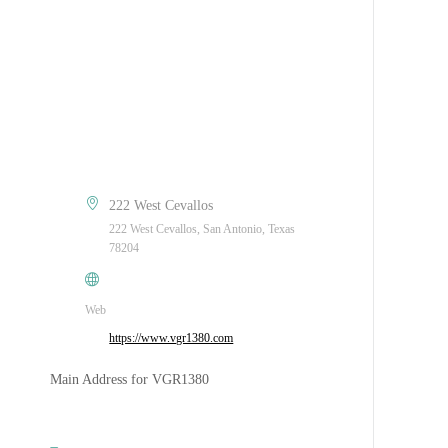
222 West Cevallos
222 West Cevallos, San Antonio, Texas
78204
Web
https://www.vgr1380.com
Main Address for VGR1380