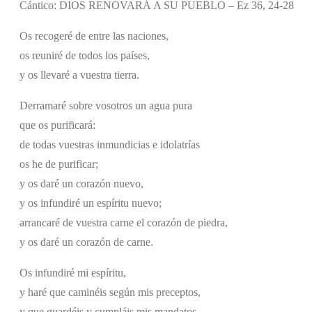
Cántico: DIOS RENOVARÁ A SU PUEBLO – Ez 36, 24-28
Os recogeré de entre las naciones,
os reuniré de todos los países,
y os llevaré a vuestra tierra.
Derramaré sobre vosotros un agua pura
que os purificará:
de todas vuestras inmundicias e idolatrías
os he de purificar;
y os daré un corazón nuevo,
y os infundiré un espíritu nuevo;
arrancaré de vuestra carne el corazón de piedra,
y os daré un corazón de carne.
Os infundiré mi espíritu,
y haré que caminéis según mis preceptos,
y que guardéis y cumpláis mis mandatos.