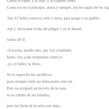
Gloria al Padre, y al Hijo, y al Espíritu Santo.
Como era en el principio, ahora y siempre, por los siglos de los si
Ant. El Señor convoca cielo y tierra, para juzgar a su pueblo.
Ant 2. Invócame el día del peligro y yo te libraré.
Salmo 49 II
«Escucha, pueblo mío, que voy a hablarte;
Israel, voy a dar testimonio contra ti;
-yo, el Señor, tu Dios-.
No te reprocho tus sacrificios,
pues siempre están tus holocaustos ante mí.
Pero no aceptaré un becerro de tu casa,
ni un cabrito de tus rebaños;
pues las fieras de la selva son mías,