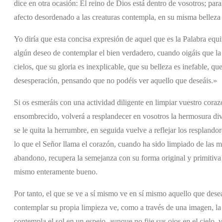
dice en otra ocasión: El reino de Dios está dentro de vosotros; par
afecto desordenado a las creaturas contempla, en su misma belleza i
Yo diría que esta concisa expresión de aquel que es la Palabra equ
algún deseo de contemplar el bien verdadero, cuando oigáis que la
cielos, que su gloria es inexplicable, que su belleza es inefable, qu
desesperación, pensando que no podéis ver aquello que deseáis.»
Si os esmeráis con una actividad diligente en limpiar vuestro cor
ensombrecido, volverá a resplandecer en vosotros la hermosura div
se le quita la herrumbre, en seguida vuelve a reflejar los resplando
lo que el Señor llama el corazón, cuando ha sido limpiado de las 
abandono, recupera la semejanza con su forma original y primitiva 
mismo enteramente bueno.
Por tanto, el que se ve a sí mismo ve en sí mismo aquello que dese
contemplar su propia limpieza ve, como a través de una imagen, la
contempla el sol en un espejo, aunque no fije sus ojos en el cielo, 