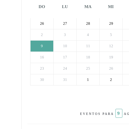
DO
LU
MA
MI
26
27
28
29
2
3
4
5
9
10
11
12
16
17
18
19
23
24
25
26
30
31
1
2
9
EVENTOS PARA
AG