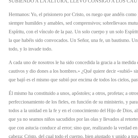
SUBIENDO A LA ALTURA, LLEVÓ CONSIGO A LOS CA
Hermanos: Yo, el prisionero por Cristo, os ruego que andéis como 
siempre humildes y amables, sed comprensivos; sobrellevaos mutu
Espíritu, con el vínculo de la paz. Un solo cuerpo y un solo Espíri
la que habéis sido convocados. Un Señor, una fe, un bautismo. Un D
todo, y lo invade todo.
A cada uno de nosotros le ha sido concedida la gracia a la medida d
cautivos y dio dones a los hombres.» ¿Qué quiere decir «subió» sino
que bajó es el mismo que subió por encima de todos los cielos, para
Él mismo ha constituido a unos, apóstoles; a otros, profetas; a otros
perfeccionamiento de los fieles, en función de su ministerio, y par
todos a la unidad en la fe y en el conocimiento del Hijo de Dios, a
que ya no seamos niños sacudidos por las olas y llevados al retorte
que con astucia conduce al error; sino que, realizando la verdad en
cabeza: Cristo, del cual todo el cuerpo, bien ajustado y unido a tr