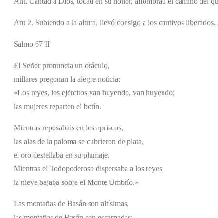
Ant. Cantad a Dios, tocad en su honor, alfombrad el camino del qu
Ant 2. Subiendo a la altura, llevó consigo a los cautivos liberados.
Salmo 67 II
El Señor pronuncia un oráculo,
millares pregonan la alegre noticia:
«Los reyes, los ejércitos van huyendo, van huyendo;
las mujeres reparten el botín.
Mientras reposabais en los apriscos,
las alas de la paloma se cubrieron de plata,
el oro destellaba en su plumaje.
Mientras el Todopoderoso dispersaba a los reyes,
la nieve bajaba sobre el Monte Umbrío.»
Las montañas de Basán son altísimas,
las montañas de Basán son escarpadas;