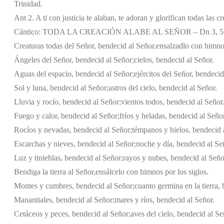
Trinidad.
Ant 2. A ti con justicia te alaban, te adoran y glorifican todas las 
Cántico: TODA LA CREACIÓN ALABE AL SEÑOR – Dn 3, 57
Creaturas todas del Señor, bendecid al Señor,
ensalzadlo con himnos
Ángeles del Señor, bendecid al Señor;
cielos, bendecid al Señor.
Aguas del espacio, bendecid al Señor;
ejércitos del Señor, bendecid
Sol y luna, bendecid al Señor;
astros del cielo, bendecid al Señor.
Lluvia y rocío, bendecid al Señor;
vientos todos, bendecid al Señor
Fuego y calor, bendecid al Señor;
fríos y heladas, bendecid al Señor
Rocíos y nevadas, bendecid al Señor;
témpanos y hielos, bendecid 
Escarchas y nieves, bendecid al Señor;
noche y día, bendecid al Se
Luz y tinieblas, bendecid al Señor;
rayos y nubes, bendecid al Seño
Bendiga la tierra al Señor,
ensálcelo con himnos por los siglos.
Montes y cumbres, bendecid al Señor;
cuanto germina en la tierra,
Manantiales, bendecid al Señor;
mares y ríos, bendecid al Señor.
Cetáceos y peces, bendecid al Señor;
aves del cielo, bendecid al Se