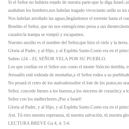
Si el Señor no hubiera estado de nuestra parte
-que lo diga Israel-,
s
asaltaban los hombres,
nos habrían tragado vivos:
tanto ardía su ira
Nos habrían arrollado las aguas,
llegándonos el torrente hasta el cue
Bendito el Señor, que no nos entregó
como presa a sus dientes;
hemo
cazador:
la trampa se rompió y escapamos.
Nuestro auxilio es el nombre del Señor,
que hizo el cielo y la tierra.
Gloria al Padre, y al Hijo, y al Espíritu Santo.
Como era en el princi
Salmo 124 – EL SEÑOR VELA POR SU PUEBLO.
Los que confían en el Señor son como el monte Sión:
no tiembla, e
Jerusalén está rodeada de montañas,
y el Señor rodea a su pueblo
ah
No pesará el cetro de los malvados
sobre el lote de los justos,
no sea
Señor, concede bienes a los buenos,
a los sinceros de corazón;
y a l
Señor con los malhechores.
¡Paz a Israel!
Gloria al Padre, y al Hijo, y al Espíritu Santo.
Como era en el princi
Ant. Tú eres nuestra esperanza, tú nuestra salvación, tú nuestra glo
LECTURA BREVE Ga 4, 4. 5-6