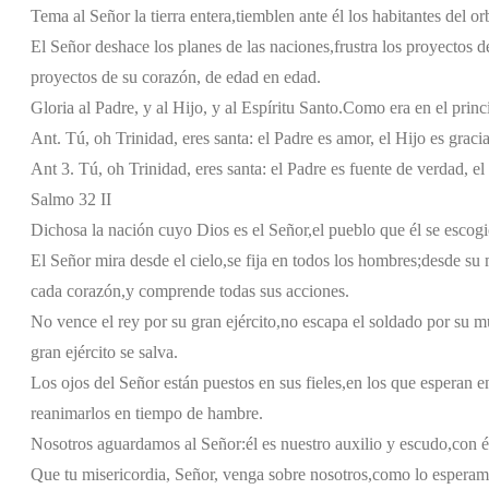
Tema al Señor la tierra entera,
tiemblen ante él los habitantes del or
El Señor deshace los planes de las naciones,
frustra los proyectos d
proyectos de su corazón, de edad en edad.
Gloria al Padre, y al Hijo, y al Espíritu Santo.
Como era en el princi
Ant. Tú, oh Trinidad, eres santa: el Padre es amor, el Hijo es graci
Ant 3. Tú, oh Trinidad, eres santa: el Padre es fuente de verdad, el
Salmo 32 II
Dichosa la nación cuyo Dios es el Señor,
el pueblo que él se esco
El Señor mira desde el cielo,
se fija en todos los hombres;
desde su 
cada corazón,
y comprende todas sus acciones.
No vence el rey por su gran ejército,
no escapa el soldado por su m
gran ejército se salva.
Los ojos del Señor están puestos en sus fieles,
en los que esperan e
reanimarlos en tiempo de hambre.
Nosotros aguardamos al Señor:
él es nuestro auxilio y escudo,
con é
Que tu misericordia, Señor, venga sobre nosotros,
como lo esperamo