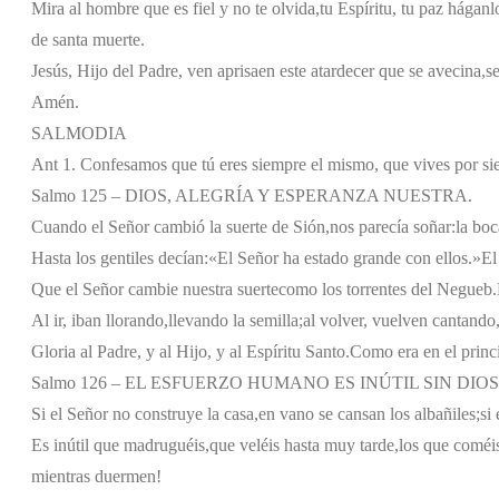
Mira al hombre que es fiel y no te olvida,
tu Espíritu, tu paz háganl
de santa muerte.
Jesús, Hijo del Padre, ven aprisa
en este atardecer que se avecina,
s
Amén.
SALMODIA
Ant 1. Confesamos que tú eres siempre el mismo, que vives por siem
Salmo 125 – DIOS, ALEGRÍA Y ESPERANZA NUESTRA.
Cuando el Señor cambió la suerte de Sión,
nos parecía soñar:
la boc
Hasta los gentiles decían:
«El Señor ha estado grande con ellos.»
El
Que el Señor cambie nuestra suerte
como los torrentes del Negueb.
Al ir, iban llorando,
llevando la semilla;
al volver, vuelven cantando
Gloria al Padre, y al Hijo, y al Espíritu Santo.
Como era en el princi
Salmo 126 – EL ESFUERZO HUMANO ES INÚTIL SIN DIOS
Si el Señor no construye la casa,
en vano se cansan los albañiles;
si
Es inútil que madruguéis,
que veléis hasta muy tarde,
los que coméis
mientras duermen!