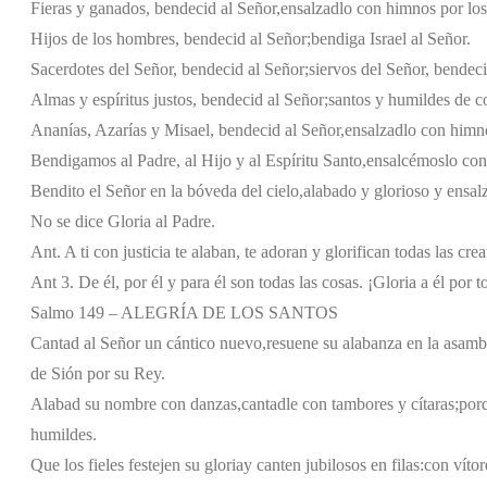
Fieras y ganados, bendecid al Señor,
ensalzadlo con himnos por los 
Hijos de los hombres, bendecid al Señor;
bendiga Israel al Señor.
Sacerdotes del Señor, bendecid al Señor;
siervos del Señor, bendeci
Almas y espíritus justos, bendecid al Señor;
santos y humildes de c
Ananías, Azarías y Misael, bendecid al Señor,
ensalzadlo con himno
Bendigamos al Padre, al Hijo y al Espíritu Santo,
ensalcémoslo con 
Bendito el Señor en la bóveda del cielo,
alabado y glorioso y ensalz
No se dice Gloria al Padre.
Ant. A ti con justicia te alaban, te adoran y glorifican todas las cr
Ant 3. De él, por él y para él son todas las cosas. ¡Gloria a él por t
Salmo 149 – ALEGRÍA DE LOS SANTOS
Cantad al Señor un cántico nuevo,
resuene su alabanza en la asambl
de Sión por su Rey.
Alabad su nombre con danzas,
cantadle con tambores y cítaras;
por
humildes.
Que los fieles festejen su gloria
y canten jubilosos en filas:
con vítor