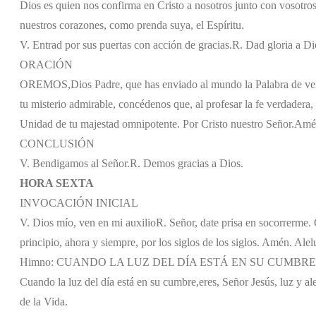
Dios es quien nos confirma en Cristo a nosotros junto con vosotros
nuestros corazones, como prenda suya, el Espíritu.
V. Entrad por sus puertas con acción de gracias.
R. Dad gloria a Dio
ORACIÓN
OREMOS,
Dios Padre, que has enviado al mundo la Palabra de verd
tu misterio admirable, concédenos que, al profesar la fe verdadera
Unidad de tu majestad omnipotente. Por Cristo nuestro Señor.
Amé
CONCLUSIÓN
V. Bendigamos al Señor.
R. Demos gracias a Dios.
HORA SEXTA
INVOCACIÓN INICIAL
V. Dios mío, ven en mi auxilio
R. Señor, date prisa en socorrerme. G
principio, ahora y siempre, por los siglos de los siglos. Amén. Alel
Himno: CUANDO LA LUZ DEL DÍA ESTÁ EN SU CUMBRE
Cuando la luz del día está en su cumbre,
eres, Señor Jesús, luz y al
de la Vida.