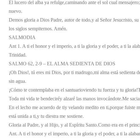
El lucero del alba ya refulge,
caminando ante el sol cual mensajero;
nuevo.
Demos gloria a Dios Padre, autor de todo,
y al Señor Jesucristo, su
los siglos sempiternos. Amén.
SALMODIA
Ant 1. A ti el honor y el imperio, a ti la gloria y el poder, a ti la 
Trinidad.
SALMO 62, 2-9 – EL ALMA SEDIENTA DE DIOS
¡Oh Dios!, tú eres mi Dios, por ti madrugo,
mi alma está sedienta de
sin agua.
¡Cómo te contemplaba en el santuario
viendo tu fuerza y tu gloria!
T
Toda mi vida te bendeciré
y alzaré las manos invocándote.
Me sacia
En el lecho me acuerdo de ti
y velando medito en ti,
porque fuiste m
está unida a ti,
y tu diestra me sostiene.
Gloria al Padre, y al Hijo, y al Espíritu Santo.
Como era en el princi
Ant. A ti el honor y el imperio, a ti la gloria y el poder, a ti la al