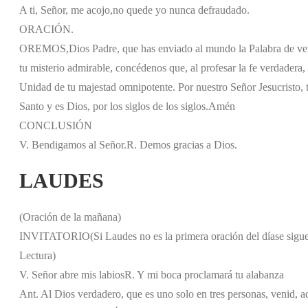
A ti, Señor, me acojo,
no quede yo nunca defraudado.
ORACIÓN.
OREMOS,
Dios Padre, que has enviado al mundo la Palabra de verd
tu misterio admirable, concédenos que, al profesar la fe verdadera
Unidad de tu majestad omnipotente. Por nuestro Señor Jesucristo, t
Santo y es Dios, por los siglos de los siglos.
Amén
CONCLUSIÓN
V. Bendigamos al Señor.
R. Demos gracias a Dios.
LAUDES
(Oración de la mañana)
INVITATORIO
(Si Laudes no es la primera oración del día
se sigu
Lectura)
V. Señor abre mis labios
R. Y mi boca proclamará tu alabanza
Ant. Al Dios verdadero, que es uno solo en tres personas, venid, 