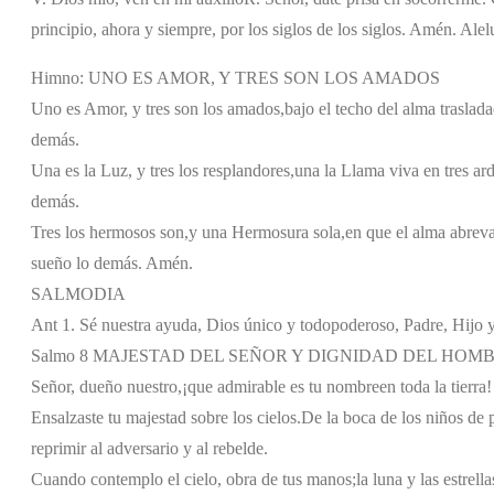
principio, ahora y siempre, por los siglos de los siglos. Amén. Alel
Himno: UNO ES AMOR, Y TRES SON LOS AMADOS
Uno es Amor, y tres son los amados,
bajo el techo del alma traslad
demás.
Una es la Luz, y tres los resplandores,
una la Llama viva en tres ard
demás.
Tres los hermosos son,
y una Hermosura sola,
en que el alma abrev
sueño lo demás. Amén.
SALMODIA
Ant 1. Sé nuestra ayuda, Dios único y todopoderoso, Padre, Hijo y
Salmo 8 MAJESTAD DEL SEÑOR Y DIGNIDAD DEL HOMB
Señor, dueño nuestro,
¡que admirable es tu nombre
en toda la tierra!
Ensalzaste tu majestad sobre los cielos.
De la boca de los niños de
reprimir al adversario y al rebelde.
Cuando contemplo el cielo, obra de tus manos;
la luna y las estrell