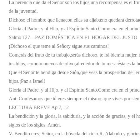
La herencia que da el Señor son los hijos;
una recompensa es el frut
de la juventud.
Dichoso el hombre que llena
con ellas su aljaba:
no quedará derrota
Gloria al Padre, y al Hijo, y al Espíritu Santo.
Como era en el princi
Salmo 127 – PAZ DOMÉSTICA EN EL HOGAR DEL JUSTO
¡Dichoso el que teme al Señor
y sigue sus caminos!
Comerás del fruto de tu trabajo,
serás dichoso, te irá bien;
tu mujer,
tus hijos, como renuevos de olivo,
alrededor de tu mesa:
ésta es la 
Que el Señor te bendiga desde Sión,
que veas la prosperidad de Jer
hijos.
¡Paz a Israel!
Gloria al Padre, y al Hijo, y al Espíritu Santo.
Como era en el princi
Ant. Confesamos que tú eres siempre el mismo, que vives por siempr
LECTURA BREVE Ap 7, 12
La bendición y la gloria, la sabiduría, y la acción de gracias, y el 
siglos de los siglos. Amén.
V. Bendito eres, Señor, en la bóveda del cielo.
R. Alabado y glorios