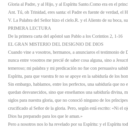
Gloria al Padre, y al Hijo, y al Espíritu Santo.
Como era en el princi
Ant. Tú, oh Trinidad, eres santa: el Padre es fuente de verdad, el H
V. La Palabra del Señor hizo el cielo.
R. y el Aliento de su boca, sus
PRIMERA LECTURA
De la primera carta del apóstol san Pablo a los Corintios 2, 1-16
EL GRAN MISTERIO DEL DESIGNIO DE DIOS
Cuando vine a vosotros, hermanos, a anunciaros el testimonio de D
nunca entre vosotros me precié de saber cosa alguna, sino a Jesucri
temeroso; mi palabra y mi predicación no fue con persuasiva sabid
Espíritu, para que vuestra fe no se apoye en la sabiduría de los ho
Sin embargo, hablamos, entre los perfectos, una sabiduría que no es
quedan desvanecidos, sino que enseñamos una sabiduría divina, mis
siglos para nuestra gloria, que no conoció ninguno de los príncipes
crucificado al Señor de la gloria. Pero, según está escrito: «Ni el o
Dios ha preparado para los que le aman.»
Pero a nosotros nos lo ha revelado por su Espíritu: y el Espíritu to