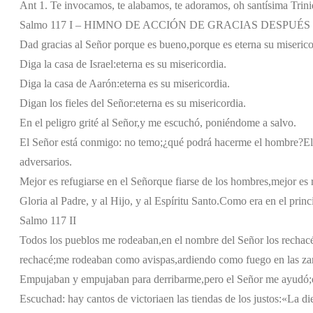
Ant 1. Te invocamos, te alabamos, te adoramos, oh santísima Trini
Salmo 117 I – HIMNO DE ACCIÓN DE GRACIAS DESPUÉS
Dad gracias al Señor porque es bueno,
porque es eterna su miserico
Diga la casa de Israel:
eterna es su misericordia.
Diga la casa de Aarón:
eterna es su misericordia.
Digan los fieles del Señor:
eterna es su misericordia.
En el peligro grité al Señor,
y me escuchó, poniéndome a salvo.
El Señor está conmigo: no temo;
¿qué podrá hacerme el hombre?
El
adversarios.
Mejor es refugiarse en el Señor
que fiarse de los hombres,
mejor es 
Gloria al Padre, y al Hijo, y al Espíritu Santo.
Como era en el princi
Salmo 117 II
Todos los pueblos me rodeaban,
en el nombre del Señor los rechac
rechacé;
me rodeaban como avispas,
ardiendo como fuego en las za
Empujaban y empujaban para derribarme,
pero el Señor me ayudó;
Escuchad: hay cantos de victoria
en las tiendas de los justos:
«La die