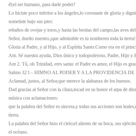
él;
el ser humano, para darle poder?
Lo hiciste poco inferior a los ángeles,
lo coronaste de gloria y dign
sometiste bajo sus pies:
rebaños de ovejas y toros,
y hasta las bestias del campo,
las aves del
Señor, dueño nuestro,
¡que admirable es tu nombre
en toda la tierra!
Gloria al Padre, y al Hijo, y al Espíritu Santo.
Como era en el princi
Ant. Sé nuestra ayuda, Dios único y todopoderoso, Padre, Hijo y E
Ant 2. Tú, oh Trinidad, eres santa: el Padre es amor, el Hijo es gra
Salmo 32 I – HIMNO AL PODER Y A LA PROVIDENCIA DE
Aclamad, justos, al Señor,
que merece la alabanza de los buenos.
Dad gracias al Señor con la cítara,
tocad en su honor el arpa de die
música con aclamaciones:
que la palabra del Señor es sincera,
y todas sus acciones son leales,
tierra.
La palabra del Señor hizo el cielo;
el aliento de su boca, sus ejército
el océano.