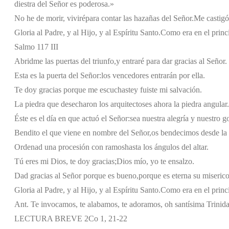
diestra del Señor es poderosa.»
No he de morir, viviré
para contar las hazañas del Señor.
Me castigó
Gloria al Padre, y al Hijo, y al Espíritu Santo.
Como era en el princi
Salmo 117 III
Abridme las puertas del triunfo,
y entraré para dar gracias al Señor.
Esta es la puerta del Señor:
los vencedores entrarán por ella.
Te doy gracias porque me escuchaste
y fuiste mi salvación.
La piedra que desecharon los arquitectos
es ahora la piedra angular.
Éste es el día en que actuó el Señor:
sea nuestra alegría y nuestro g
Bendito el que viene en nombre del Señor,
os bendecimos desde la 
Ordenad una procesión con ramos
hasta los ángulos del altar.
Tú eres mi Dios, te doy gracias;
Dios mío, yo te ensalzo.
Dad gracias al Señor porque es bueno,
porque es eterna su miserico
Gloria al Padre, y al Hijo, y al Espíritu Santo.
Como era en el princi
Ant. Te invocamos, te alabamos, te adoramos, oh santísima Trinid
LECTURA BREVE 2Co 1, 21-22