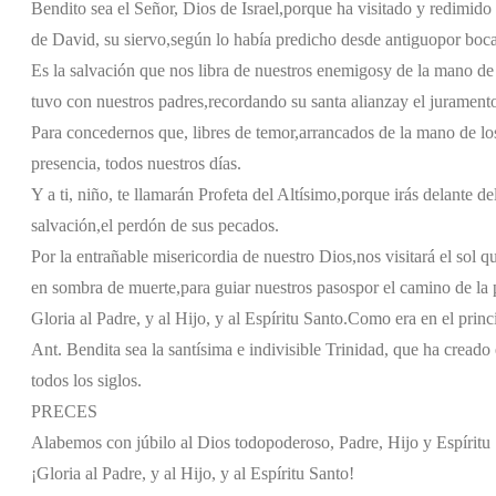
Bendito sea el Señor, Dios de Israel,
porque ha visitado y redimido 
de David, su siervo,
según lo había predicho desde antiguo
por boca
Es la salvación que nos libra de nuestros enemigos
y de la mano de
tuvo con nuestros padres,
recordando su santa alianza
y el jurament
Para concedernos que, libres de temor,
arrancados de la mano de lo
presencia, todos nuestros días.
Y a ti, niño, te llamarán Profeta del Altísimo,
porque irás delante de
salvación,
el perdón de sus pecados.
Por la entrañable misericordia de nuestro Dios,
nos visitará el sol q
en sombra de muerte,
para guiar nuestros pasos
por el camino de la 
Gloria al Padre, y al Hijo, y al Espíritu Santo.
Como era en el princi
Ant. Bendita sea la santísima e indivisible Trinidad, que ha creado
todos los siglos.
PRECES
Alabemos con júbilo al Dios todopoderoso, Padre, Hijo y Espíritu 
¡Gloria al Padre, y al Hijo, y al Espíritu Santo!