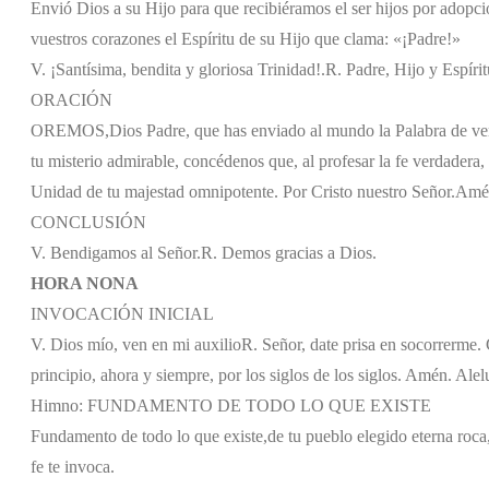
Envió Dios a su Hijo para que recibiéramos el ser hijos por adopci
vuestros corazones el Espíritu de su Hijo que clama: «¡Padre!»
V. ¡Santísima, bendita y gloriosa Trinidad!.
R. Padre, Hijo y Espírit
ORACIÓN
OREMOS,
Dios Padre, que has enviado al mundo la Palabra de verd
tu misterio admirable, concédenos que, al profesar la fe verdadera
Unidad de tu majestad omnipotente. Por Cristo nuestro Señor.
Amé
CONCLUSIÓN
V. Bendigamos al Señor.
R. Demos gracias a Dios.
HORA NONA
INVOCACIÓN INICIAL
V. Dios mío, ven en mi auxilio
R. Señor, date prisa en socorrerme. G
principio, ahora y siempre, por los siglos de los siglos. Amén. Alel
Himno: FUNDAMENTO DE TODO LO QUE EXISTE
Fundamento de todo lo que existe,
de tu pueblo elegido eterna roca
fe te invoca.