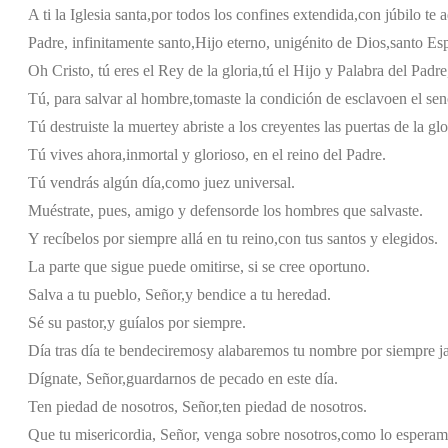
A ti la Iglesia santa,
por todos los confines extendida,
con júbilo te 
Padre, infinitamente santo,
Hijo eterno, unigénito de Dios,
santo Esp
Oh Cristo, tú eres el Rey de la gloria,
tú el Hijo y Palabra del Padre
Tú, para salvar al hombre,
tomaste la condición de esclavo
en el se
Tú destruiste la muerte
y abriste a los creyentes las puertas de la glo
Tú vives ahora,
inmortal y glorioso, en el reino del Padre.
Tú vendrás algún día,
como juez universal.
Muéstrate, pues, amigo y defensor
de los hombres que salvaste.
Y recíbelos por siempre allá en tu reino,
con tus santos y elegidos.
La parte que sigue puede omitirse, si se cree oportuno.
Salva a tu pueblo, Señor,
y bendice a tu heredad.
Sé su pastor,
y guíalos por siempre.
Día tras día te bendeciremos
y alabaremos tu nombre por siempre j
Dígnate, Señor,
guardarnos de pecado en este día.
Ten piedad de nosotros, Señor,
ten piedad de nosotros.
Que tu misericordia, Señor, venga sobre nosotros,
como lo esperamo