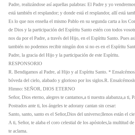
Padre, realizándose así aquellas palabras: El Padre y yo vendremos a
está también el resplandor; y donde está el resplandor, allí está tam
Es lo que nos enseña el mismo Pablo en su segunda carta a los Cori
de Dios y la participación del Espíritu Santo estén con todos vosot
nos da por el Padre, a través del Hijo, en el Espíritu Santo. Pues as
también no podemos recibir ningún don si no es en el Espíritu San
Padre, la gracia del Hijo y la participación de este Espíritu.
RESPONSORIO
R. Bendigamos al Padre, al Hijo y al Espíritu Santo. * Ensalcémos
bóveda del cielo, alabado y glorioso por los siglos.
R. Ensalcémoslo
Himno: SEÑOR, DIOS ETERNO
Señor, Dios eterno, alegres te cantamos,
a ti nuestra alabanza,
a ti, 
Postrados ante ti, los ángeles te adoran
y cantan sin cesar:
Santo, santo, santo es el Señor,
Dios del universo;
llenos están el cie
A ti, Señor, te alaba el coro celestial de los apóstoles,
la multitud de 
te aclama.