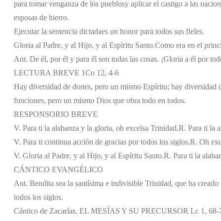
para tomar venganza de los pueblos
y aplicar el castigo a las nacion
esposas de hierro.
Ejecutar la sentencia dictada
es un honor para todos sus fieles.
Gloria al Padre, y al Hijo, y al Espíritu Santo.
Como era en el princi
Ant. De él, por él y para él son todas las cosas. ¡Gloria a él por tod
LECTURA BREVE 1Co 12, 4-6
Hay diversidad de dones, pero un mismo Espíritu; hay diversidad 
funciones, pero un mismo Dios que obra todo en todos.
RESPONSORIO BREVE
V. Para ti la alabanza y la gloria, oh excelsa Trinidad.
R. Para ti la 
V. Para ti continua acción de gracias por todos los siglos.
R. Oh exc
V. Gloria al Padre, y al Hijo, y al Espíritu Santo.
R. Para ti la alaba
CÁNTICO EVANGÉLICO
Ant. Bendita sea la santísima e indivisible Trinidad, que ha creado
todos los siglos.
Cántico de Zacarías. EL MESÍAS Y SU PRECURSOR Lc 1, 68-