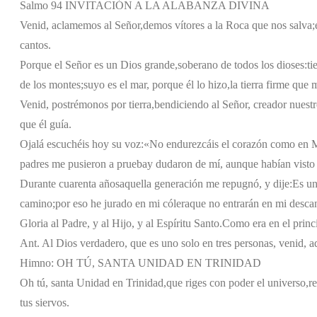
Salmo 94 INVITACIÓN A LA ALABANZA DIVINA
Venid, aclamemos al Señor,
demos vítores a la Roca que nos salva;
cantos.
Porque el Señor es un Dios grande,
soberano de todos los dioses:
ti
de los montes;
suyo es el mar, porque él lo hizo,
la tierra firme que
Venid, postrémonos por tierra,
bendiciendo al Señor, creador nuestr
que él guía.
Ojalá escuchéis hoy su voz:
«No endurezcáis el corazón como en 
padres me pusieron a prueba
y dudaron de mí, aunque habían visto
Durante cuarenta años
aquella generación me repugnó, y dije:
Es un
camino;
por eso he jurado en mi cólera
que no entrarán en mi desca
Gloria al Padre, y al Hijo, y al Espíritu Santo.
Como era en el princi
Ant. Al Dios verdadero, que es uno solo en tres personas, venid, 
Himno: OH TÚ, SANTA UNIDAD EN TRINIDAD
Oh tú, santa Unidad en Trinidad,
que riges con poder el universo,
r
tus siervos.