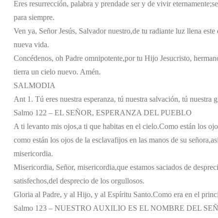
Eres resurrección, palabra y prenda
de ser y de vivir eternamente;
se
para siempre.
Ven ya, Señor Jesús, Salvador nuestro,
de tu radiante luz llena este 
nueva vida.
Concédenos, oh Padre omnipotente,
por tu Hijo Jesucristo, herman
tierra un cielo nuevo. Amén.
SALMODIA
Ant 1. Tú eres nuestra esperanza, tú nuestra salvación, tú nuestra g
Salmo 122 – EL SEÑOR, ESPERANZA DEL PUEBLO
A ti levanto mis ojos,
a ti que habitas en el cielo.
Como están los ojo
como están los ojos de la esclava
fijos en las manos de su señora,
as
misericordia.
Misericordia, Señor, misericordia,
que estamos saciados de despreci
satisfechos,
del desprecio de los orgullosos.
Gloria al Padre, y al Hijo, y al Espíritu Santo.
Como era en el princi
Salmo 123 – NUESTRO AUXILIO ES EL NOMBRE DEL SE