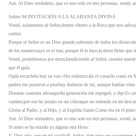
Ant. Al Dios verdadero, que es uno solo en tres personas, venid, 
Salmo 94 INVITACIÓN A LA ALABANZA DIVINA
Venid, aclamemos al Señor,
demos vítores a la Roca que nos salva;
cantos.
Porque el Señor es un Dios grande,
soberano de todos los dioses:
ti
de los montes;
suyo es el mar, porque él lo hizo,
la tierra firme que
Venid, postrémonos por tierra,
bendiciendo al Señor, creador nuestr
que él guía.
Ojalá escuchéis hoy su voz:
«No endurezcáis el corazón como en 
padres me pusieron a prueba
y dudaron de mí, aunque habían visto
Durante cuarenta años
aquella generación me repugnó, y dije:
Es un
camino;
por eso he jurado en mi cólera
que no entrarán en mi desca
Gloria al Padre, y al Hijo, y al Espíritu Santo.
Como era en el princi
Ant. Al Dios verdadero, que es uno solo en tres personas, venid, 
Si antes se ha rezado ya alguna otra Hora:
V. Dios mío, ven en mi auxilio
R. Señor, date prisa en socorrerme. G