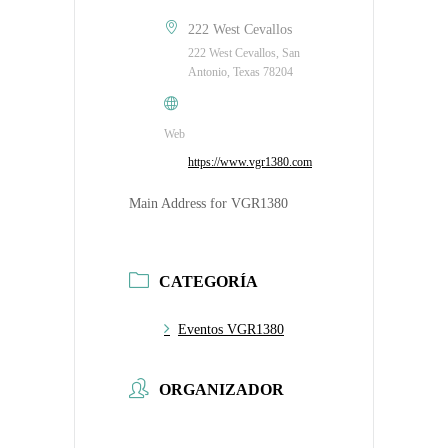
222 West Cevallos
222 West Cevallos, San
Antonio, Texas 78204
Web
https://www.vgr1380.com
Main Address for VGR1380
CATEGORÍA
Eventos VGR1380
ORGANIZADOR