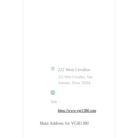
222 West Cevallos
222 West Cevallos, San
Antonio, Texas 78204
Web
https://www.vgr1380.com
Main Address for VGR1380