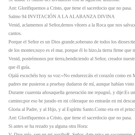
Ant: Glorifiquemos a Cristo, que tiene el sacerdocio que no pasa.
Salmo 94 INVITACIÓN A LA ALABANZA DIVINA
Venid, aclamemos al Señor,
demos vítores a la Roca que nos salva;
cantos.
Porque el Señor es un Dios grande,
soberano de todos los dioses:
ti
de los montes;
suyo es el mar, porque él lo hizo,
la tierra firme que
Venid, postrémonos por tierra,
bendiciendo al Señor, creador nuestr
que él guía.
Ojalá escuchéis hoy su voz:
«No endurezcáis el corazón como en 
padres me pusieron a prueba
y dudaron de mí, aunque habían visto
Durante cuarenta años
aquella generación me repugnó, y dije:
Es un
camino;
por eso he jurado en mi cólera
que no entrarán en mi desca
Gloria al Padre, y al Hijo, y al Espíritu Santo.
Como era en el princi
Ant: Glorifiquemos a Cristo, que tiene el sacerdocio que no pasa.
Si antes se ha rezado ya alguna otra Hora:
V. Dios mío, ven en mi auxilio
R. Señor, date prisa en socorrerme. G