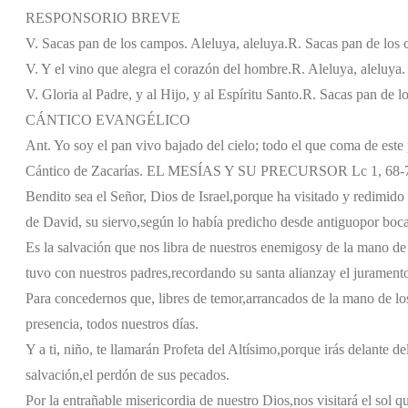
RESPONSORIO BREVE
V. Sacas pan de los campos. Aleluya, aleluya.
R. Sacas pan de los 
V. Y el vino que alegra el corazón del hombre.
R. Aleluya, aleluya.
V. Gloria al Padre, y al Hijo, y al Espíritu Santo.
R. Sacas pan de lo
CÁNTICO EVANGÉLICO
Ant. Yo soy el pan vivo bajado del cielo; todo el que coma de este
Cántico de Zacarías. EL MESÍAS Y SU PRECURSOR Lc 1, 68-
Bendito sea el Señor, Dios de Israel,
porque ha visitado y redimido 
de David, su siervo,
según lo había predicho desde antiguo
por boca
Es la salvación que nos libra de nuestros enemigos
y de la mano de
tuvo con nuestros padres,
recordando su santa alianza
y el jurament
Para concedernos que, libres de temor,
arrancados de la mano de lo
presencia, todos nuestros días.
Y a ti, niño, te llamarán Profeta del Altísimo,
porque irás delante de
salvación,
el perdón de sus pecados.
Por la entrañable misericordia de nuestro Dios,
nos visitará el sol q