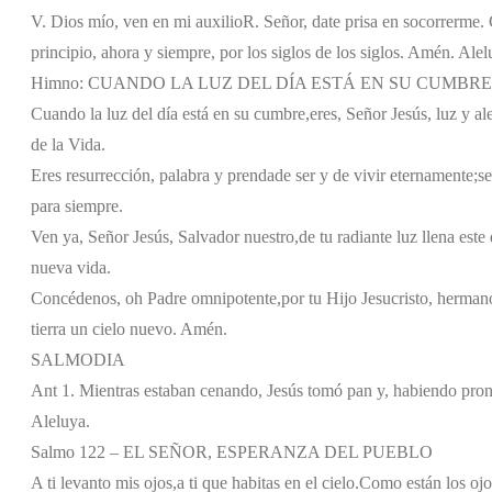
V. Dios mío, ven en mi auxilio
R. Señor, date prisa en socorrerme. G
principio, ahora y siempre, por los siglos de los siglos. Amén. Alel
Himno: CUANDO LA LUZ DEL DÍA ESTÁ EN SU CUMBRE
Cuando la luz del día está en su cumbre,
eres, Señor Jesús, luz y al
de la Vida.
Eres resurrección, palabra y prenda
de ser y de vivir eternamente;
se
para siempre.
Ven ya, Señor Jesús, Salvador nuestro,
de tu radiante luz llena este 
nueva vida.
Concédenos, oh Padre omnipotente,
por tu Hijo Jesucristo, herman
tierra un cielo nuevo. Amén.
SALMODIA
Ant 1. Mientras estaban cenando, Jesús tomó pan y, habiendo pronun
Aleluya.
Salmo 122 – EL SEÑOR, ESPERANZA DEL PUEBLO
A ti levanto mis ojos,
a ti que habitas en el cielo.
Como están los ojo