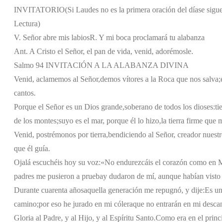
INVITATORIO
(Si Laudes no es la primera oración del día
se sigu
Lectura)
V. Señor abre mis labios
R. Y mi boca proclamará tu alabanza
Ant. A Cristo el Señor, el pan de vida, venid, adorémosle.
Salmo 94 INVITACIÓN A LA ALABANZA DIVINA
Venid, aclamemos al Señor,
demos vítores a la Roca que nos salva;
cantos.
Porque el Señor es un Dios grande,
soberano de todos los dioses:
ti
de los montes;
suyo es el mar, porque él lo hizo,
la tierra firme que
Venid, postrémonos por tierra,
bendiciendo al Señor, creador nuestr
que él guía.
Ojalá escuchéis hoy su voz:
«No endurezcáis el corazón como en 
padres me pusieron a prueba
y dudaron de mí, aunque habían visto
Durante cuarenta años
aquella generación me repugnó, y dije:
Es un
camino;
por eso he jurado en mi cólera
que no entrarán en mi desca
Gloria al Padre, y al Hijo, y al Espíritu Santo.
Como era en el princi