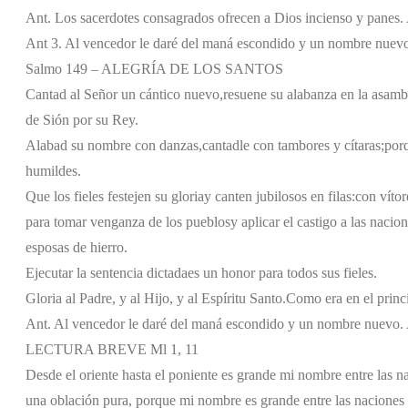
Ant. Los sacerdotes consagrados ofrecen a Dios incienso y panes.
Ant 3. Al vencedor le daré del maná escondido y un nombre nuevo
Salmo 149 – ALEGRÍA DE LOS SANTOS
Cantad al Señor un cántico nuevo,
resuene su alabanza en la asambl
de Sión por su Rey.
Alabad su nombre con danzas,
cantadle con tambores y cítaras;
por
humildes.
Que los fieles festejen su gloria
y canten jubilosos en filas:
con vítor
para tomar venganza de los pueblos
y aplicar el castigo a las nacion
esposas de hierro.
Ejecutar la sentencia dictada
es un honor para todos sus fieles.
Gloria al Padre, y al Hijo, y al Espíritu Santo.
Como era en el princi
Ant. Al vencedor le daré del maná escondido y un nombre nuevo. 
LECTURA BREVE Ml 1, 11
Desde el oriente hasta el poniente es grande mi nombre entre las n
una oblación pura, porque mi nombre es grande entre las naciones -d