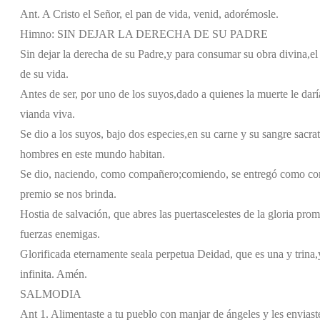
Ant. A Cristo el Señor, el pan de vida, venid, adorémosle.
Himno: SIN DEJAR LA DERECHA DE SU PADRE
Sin dejar la derecha de su Padre,
y para consumar su obra divina,
el
de su vida.
Antes de ser, por uno de los suyos,
dado a quienes la muerte le darí
vianda viva.
Se dio a los suyos, bajo dos especies,
en su carne y su sangre sacrat
hombres en este mundo habitan.
Se dio, naciendo, como compañero;
comiendo, se entregó como co
premio se nos brinda.
Hostia de salvación, que abres las puertas
celestes de la gloria prom
fuerzas enemigas.
Glorificada eternamente sea
la perpetua Deidad, que es una y trina,
infinita. Amén.
SALMODIA
Ant 1. Alimentaste a tu pueblo con manjar de ángeles y les enviaste