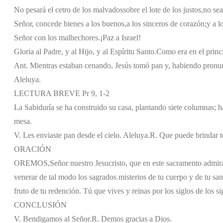
No pesará el cetro de los malvados
sobre el lote de los justos,
no sea
Señor, concede bienes a los buenos,
a los sinceros de corazón;
y a l
Señor con los malhechores.
¡Paz a Israel!
Gloria al Padre, y al Hijo, y al Espíritu Santo.
Como era en el princi
Ant. Mientras estaban cenando, Jesús tomó pan y, habiendo pronunci
Aleluya.
LECTURA BREVE Pr 9, 1-2
La Sabiduría se ha construido su casa, plantando siete columnas; h
mesa.
V. Les enviaste pan desde el cielo. Aleluya.
R. Que puede brindar to
ORACIÓN
OREMOS,
Señor nuestro Jesucristo, que en este sacramento admir
venerar de tal modo los sagrados misterios de tu cuerpo y de tu s
fruto de tu redención. Tú que vives y reinas por los siglos de los si
CONCLUSIÓN
V. Bendigamos al Señor.
R. Demos gracias a Dios.