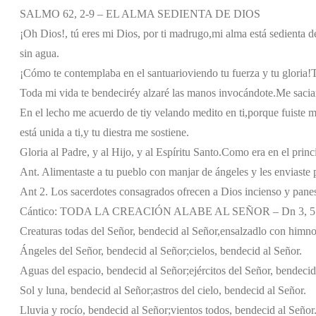
SALMO 62, 2-9 – EL ALMA SEDIENTA DE DIOS
¡Oh Dios!, tú eres mi Dios, por ti madrugo,
mi alma está sedienta de
sin agua.
¡Cómo te contemplaba en el santuario
viendo tu fuerza y tu gloria!
T
Toda mi vida te bendeciré
y alzaré las manos invocándote.
Me sacia
En el lecho me acuerdo de ti
y velando medito en ti,
porque fuiste m
está unida a ti,
y tu diestra me sostiene.
Gloria al Padre, y al Hijo, y al Espíritu Santo.
Como era en el princi
Ant. Alimentaste a tu pueblo con manjar de ángeles y les enviaste p
Ant 2. Los sacerdotes consagrados ofrecen a Dios incienso y panes
Cántico: TODA LA CREACIÓN ALABE AL SEÑOR – Dn 3, 57
Creaturas todas del Señor, bendecid al Señor,
ensalzadlo con himnos
Ángeles del Señor, bendecid al Señor;
cielos, bendecid al Señor.
Aguas del espacio, bendecid al Señor;
ejércitos del Señor, bendecid
Sol y luna, bendecid al Señor;
astros del cielo, bendecid al Señor.
Lluvia y rocío, bendecid al Señor;
vientos todos, bendecid al Señor