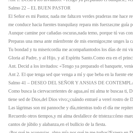
Salmo 22 – EL BUEN PASTOR
El Señor es mi Pastor, nada me falta:
en verdes praderas me hace re
me conduce hacia fuentes tranquilas
y repara mis fuerzas;
me guía po
Aunque camine por cañadas oscuras,
nada temo, porque tú vas co
Preparas una mesa ante mí
enfrente de mis enemigos;
me unges la c
Tu bondad y tu misericordia me acompañan
todos los días de mi vi
Gloria al Padre, y al Hijo, y al Espíritu Santo.
Como era en el princi
Ant. Decid a los invitados: «Tengo ya preparado el banquete, veni
Ant 2. El que tenga sed que venga a mí y que beba en la fuente ete
Salmo 41 – DESEO DEL SEÑOR Y ANSIAS DE CONTEMP
Como busca la cierva
corrientes de agua,
así mi alma te busca
a ti, 
tiene sed de Dios,
del Dios vivo:
¿cuándo entraré a ver
el rostro de 
Las lágrimas son mi pan
noche y día,
mientras todo el día me repite
Recuerdo otros tiempos,
y mi alma desfallece de tristeza:
cómo march
cantos de júbilo y alabanza,
en el bullicio de la fiesta.
¿Por qué te acongojas, alma mía,
por qué te me turbas?
Espera en Di