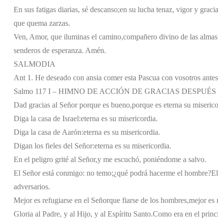
En sus fatigas diarias, sé descanso;
en su lucha tenaz, vigor y gracia
que quema zarzas.
Ven, Amor, que iluminas el camino,
compañero divino de las almas
senderos de esperanza. Amén.
SALMODIA
Ant 1. He deseado con ansia comer esta Pascua con vosotros antes
Salmo 117 I – HIMNO DE ACCIÓN DE GRACIAS DESPUÉS
Dad gracias al Señor porque es bueno,
porque es eterna su miserico
Diga la casa de Israel:
eterna es su misericordia.
Diga la casa de Aarón:
eterna es su misericordia.
Digan los fieles del Señor:
eterna es su misericordia.
En el peligro grité al Señor,
y me escuchó, poniéndome a salvo.
El Señor está conmigo: no temo;
¿qué podrá hacerme el hombre?
El
adversarios.
Mejor es refugiarse en el Señor
que fiarse de los hombres,
mejor es 
Gloria al Padre, y al Hijo, y al Espíritu Santo.
Como era en el princi