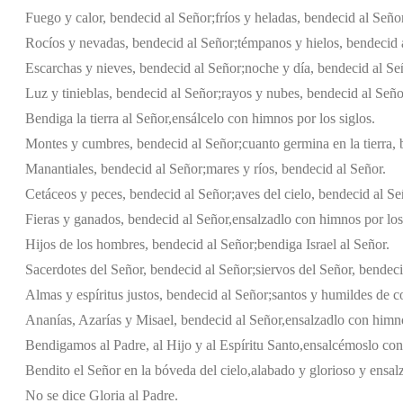
Fuego y calor, bendecid al Señor;
fríos y heladas, bendecid al Señor
Rocíos y nevadas, bendecid al Señor;
témpanos y hielos, bendecid 
Escarchas y nieves, bendecid al Señor;
noche y día, bendecid al Se
Luz y tinieblas, bendecid al Señor;
rayos y nubes, bendecid al Seño
Bendiga la tierra al Señor,
ensálcelo con himnos por los siglos.
Montes y cumbres, bendecid al Señor;
cuanto germina en la tierra,
Manantiales, bendecid al Señor;
mares y ríos, bendecid al Señor.
Cetáceos y peces, bendecid al Señor;
aves del cielo, bendecid al Se
Fieras y ganados, bendecid al Señor,
ensalzadlo con himnos por los 
Hijos de los hombres, bendecid al Señor;
bendiga Israel al Señor.
Sacerdotes del Señor, bendecid al Señor;
siervos del Señor, bendeci
Almas y espíritus justos, bendecid al Señor;
santos y humildes de c
Ananías, Azarías y Misael, bendecid al Señor,
ensalzadlo con himno
Bendigamos al Padre, al Hijo y al Espíritu Santo,
ensalcémoslo con 
Bendito el Señor en la bóveda del cielo,
alabado y glorioso y ensalz
No se dice Gloria al Padre.