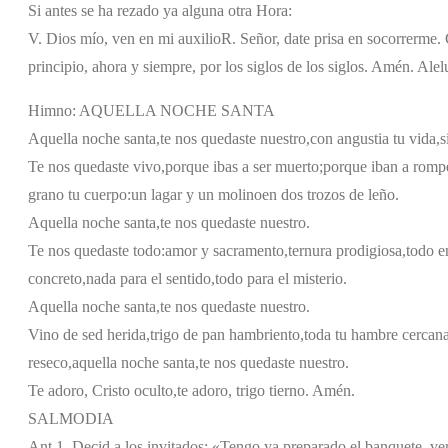
Si antes se ha rezado ya alguna otra Hora:
V. Dios mío, ven en mi auxilio
R. Señor, date prisa en socorrerme. G
principio, ahora y siempre, por los siglos de los siglos. Amén. Alel
Himno: AQUELLA NOCHE SANTA
Aquella noche santa,
te nos quedaste nuestro,
con angustia tu vida,
s
Te nos quedaste vivo,
porque ibas a ser muerto;
porque iban a rompe
grano tu cuerpo:
un lagar y un molino
en dos trozos de leño.
Aquella noche santa,
te nos quedaste nuestro.
Te nos quedaste todo:
amor y sacramento,
ternura prodigiosa,
todo en
concreto,
nada para el sentido,
todo para el misterio.
Aquella noche santa,
te nos quedaste nuestro.
Vino de sed herida,
trigo de pan hambriento,
toda tu hambre cercana
reseco,
aquella noche santa,
te nos quedaste nuestro.
Te adoro, Cristo oculto,
te adoro, trigo tierno. Amén.
SALMODIA
Ant 1. Decid a los invitados: «Tengo ya preparado el banquete, ven