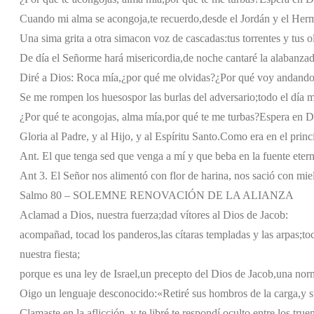
Cuando mi alma se acongoja,
te recuerdo,
desde el Jordán y el Her
Una sima grita a otra sima
con voz de cascadas:
tus torrentes y tus o
De día el Señor
me hará misericordia,
de noche cantaré la alabanza
d
Diré a Dios: Roca mía,
¿por qué me olvidas?
¿Por qué voy andando
Se me rompen los huesos
por las burlas del adversario;
todo el día 
¿Por qué te acongojas, alma mía,
por qué te me turbas?
Espera en Di
Gloria al Padre, y al Hijo, y al Espíritu Santo.
Como era en el princi
Ant. El que tenga sed que venga a mí y que beba en la fuente etern
Ant 3. El Señor nos alimentó con flor de harina, nos sació con miel 
Salmo 80 – SOLEMNE RENOVACIÓN DE LA ALIANZA
Aclamad a Dios, nuestra fuerza;
dad vítores al Dios de Jacob:
acompañad, tocad los panderos,
las cítaras templadas y las arpas;
to
nuestra fiesta;
porque es una ley de Israel,
un precepto del Dios de Jacob,
una norm
Oigo un lenguaje desconocido:
«Retiré sus hombros de la carga,
y 
Clamaste en la aflicción, y te libré,
te respondí oculto entre los true