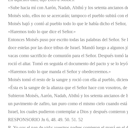
«Sube hacia mí con Aarón, Nadab, Abihú y los setenta ancianos de 
Moisés solo, ellos no se acercarán; tampoco el pueblo subirá con el
Moisés bajó y contó al pueblo todo lo que le había dicho el Señor,
«Haremos todo lo que dice el Señor.»
Entonces Moisés puso por escrito todas las palabras del Señor. Se l
doce estelas por las doce tribus de Israel. Mandó luego a algunos j
vacas como sacrificio de comunión para el Señor. Después tomó la m
roció el altar. Tomó en seguida el documento del pacto y se lo leyó 
«Haremos todo lo que manda el Señor y obedeceremos.»
Moisés tomó el resto de la sangre y roció con ella al pueblo, dicien
«Ésta es la sangre de la alianza que el Señor hace con vosotros, de
Subieron Moisés, Aarón, Nadab, Abihú y los setenta ancianos de Isr
un pavimento de zafiro, tan puro como el mismo cielo cuando está 
Israel, los cuales pudieron contemplar a Dios y después comieron 
RESPONSORIO Jn 6, 48. 49. 50. 51. 52
R. Yo soy el pan de vida; vuestros padres comieron el maná en el de