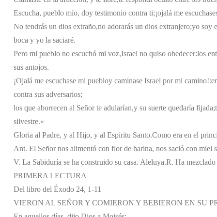
Escucha, pueblo mío, doy testimonio contra ti;
¡ojalá me escuchases
No tendrás un dios extraño,
no adorarás un dios extranjero;
yo soy e
boca y yo la saciaré.
Pero mi pueblo no escuchó mi voz,
Israel no quiso obedecer:
los en
sus antojos.
¡Ojalá me escuchase mi pueblo
y caminase Israel por mi camino!:
e
contra sus adversarios;
los que aborrecen al Señor te adularían,
y su suerte quedaría fijada;
silvestre.»
Gloria al Padre, y al Hijo, y al Espíritu Santo.
Como era en el princi
Ant. El Señor nos alimentó con flor de harina, nos sació con miel si
V. La Sabiduría se ha construido su casa. Aleluya.
R. Ha mezclado e
PRIMERA LECTURA
Del libro del Éxodo 24, 1-11
VIERON AL SEÑOR Y COMIERON Y BEBIERON EN SU P
En aquellos días, dijo Dios a Moisés: