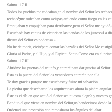
Salmo 117 II
Todos los pueblos me rodeaban,
en el nombre del Señor los rechac
rechacé;
me rodeaban como avispas,
ardiendo como fuego en las za
Empujaban y empujaban para derribarme,
pero el Señor me ayudó;
Escuchad: hay cantos de victoria
en las tiendas de los justos:
«La die
diestra del Señor es poderosa.»
No he de morir, viviré
para contar las hazañas del Señor.
Me castigó
Gloria al Padre, y al Hijo, y al Espíritu Santo.
Como era en el princi
Salmo 117 III
Abridme las puertas del triunfo,
y entraré para dar gracias al Señor.
Esta es la puerta del Señor:
los vencedores entrarán por ella.
Te doy gracias porque me escuchaste
y fuiste mi salvación.
La piedra que desecharon los arquitectos
es ahora la piedra angular.
Éste es el día en que actuó el Señor:
sea nuestra alegría y nuestro g
Bendito el que viene en nombre del Señor,
os bendecimos desde la 
Ordenad una procesión con ramos
hasta los ángulos del altar.