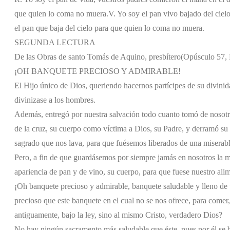
que quien lo coma no muera.
V. Yo soy el pan vivo bajado del ciel
el pan que baja del cielo para que quien lo coma no muera.
SEGUNDA LECTURA
De las Obras de santo Tomás de Aquino, presbítero
(Opúsculo 57, E
¡OH BANQUETE PRECIOSO Y ADMIRABLE!
El Hijo único de Dios, queriendo hacernos partícipes de su divinid
divinizase a los hombres.
Además, entregó por nuestra salvación todo cuanto tomó de nosotros
de la cruz, su cuerpo como víctima a Dios, su Padre, y derramó su
sagrado que nos lava, para que fuésemos liberados de una miserabl
Pero, a fin de que guardásemos por siempre jamás en nosotros la mem
apariencia de pan y de vino, su cuerpo, para que fuese nuestro alim
¡Oh banquete precioso y admirable, banquete saludable y lleno de
precioso que este banquete en el cual no se nos ofrece, para comer
antiguamente, bajo la ley, sino al mismo Cristo, verdadero Dios?
No hay ningún sacramento más saludable que éste, pues por él se bo