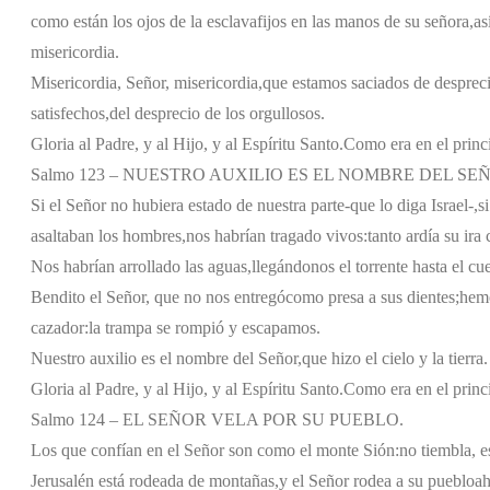
como están los ojos de la esclava
fijos en las manos de su señora,
as
misericordia.
Misericordia, Señor, misericordia,
que estamos saciados de despreci
satisfechos,
del desprecio de los orgullosos.
Gloria al Padre, y al Hijo, y al Espíritu Santo.
Como era en el princi
Salmo 123 – NUESTRO AUXILIO ES EL NOMBRE DEL SE
Si el Señor no hubiera estado de nuestra parte
-que lo diga Israel-,
s
asaltaban los hombres,
nos habrían tragado vivos:
tanto ardía su ira
Nos habrían arrollado las aguas,
llegándonos el torrente hasta el cue
Bendito el Señor, que no nos entregó
como presa a sus dientes;
hemo
cazador:
la trampa se rompió y escapamos.
Nuestro auxilio es el nombre del Señor,
que hizo el cielo y la tierra.
Gloria al Padre, y al Hijo, y al Espíritu Santo.
Como era en el princi
Salmo 124 – EL SEÑOR VELA POR SU PUEBLO.
Los que confían en el Señor son como el monte Sión:
no tiembla, e
Jerusalén está rodeada de montañas,
y el Señor rodea a su pueblo
ah