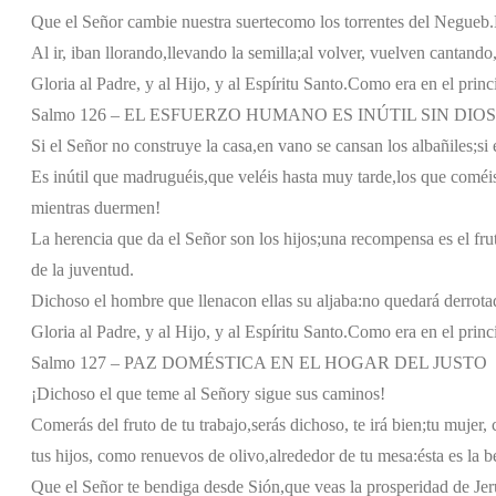
Que el Señor cambie nuestra suerte
como los torrentes del Negueb.
Al ir, iban llorando,
llevando la semilla;
al volver, vuelven cantando
Gloria al Padre, y al Hijo, y al Espíritu Santo.
Como era en el princi
Salmo 126 – EL ESFUERZO HUMANO ES INÚTIL SIN DIOS
Si el Señor no construye la casa,
en vano se cansan los albañiles;
si
Es inútil que madruguéis,
que veléis hasta muy tarde,
los que coméis
mientras duermen!
La herencia que da el Señor son los hijos;
una recompensa es el frut
de la juventud.
Dichoso el hombre que llena
con ellas su aljaba:
no quedará derrota
Gloria al Padre, y al Hijo, y al Espíritu Santo.
Como era en el princi
Salmo 127 – PAZ DOMÉSTICA EN EL HOGAR DEL JUSTO
¡Dichoso el que teme al Señor
y sigue sus caminos!
Comerás del fruto de tu trabajo,
serás dichoso, te irá bien;
tu mujer,
tus hijos, como renuevos de olivo,
alrededor de tu mesa:
ésta es la 
Que el Señor te bendiga desde Sión,
que veas la prosperidad de Jer