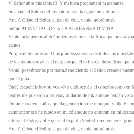
V. Señor abre mis labios
R. Y mi boca proclamará tu alabanza
Se añade el Salmo del Invitatorio con la siguiente antífona:
Ant. A Cristo el Señor, el pan de vida, venid, adorémosle.
Salmo 94 INVITACIÓN A LA ALABANZA DIVINA
Venid, aclamemos al Señor,
demos vítores a la Roca que nos salva;
cantos.
Porque el Señor es un Dios grande,
soberano de todos los dioses:
ti
de los montes;
suyo es el mar, porque él lo hizo,
la tierra firme que
Venid, postrémonos por tierra,
bendiciendo al Señor, creador nuestr
que él guía.
Ojalá escuchéis hoy su voz:
«No endurezcáis el corazón como en 
padres me pusieron a prueba
y dudaron de mí, aunque habían visto
Durante cuarenta años
aquella generación me repugnó, y dije:
Es un
camino;
por eso he jurado en mi cólera
que no entrarán en mi desca
Gloria al Padre, y al Hijo, y al Espíritu Santo.
Como era en el princi
Ant. A Cristo el Señor, el pan de vida, venid, adorémosle.