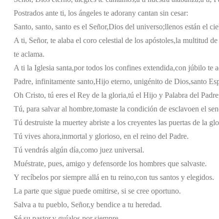
Postrados ante ti, los ángeles te adoran
y cantan sin cesar:
Santo, santo, santo es el Señor,
Dios del universo;
llenos están el cie
A ti, Señor, te alaba el coro celestial de los apóstoles,
la multitud de 
te aclama.
A ti la Iglesia santa,
por todos los confines extendida,
con júbilo te 
Padre, infinitamente santo,
Hijo eterno, unigénito de Dios,
santo Esp
Oh Cristo, tú eres el Rey de la gloria,
tú el Hijo y Palabra del Padre
Tú, para salvar al hombre,
tomaste la condición de esclavo
en el se
Tú destruiste la muerte
y abriste a los creyentes las puertas de la glo
Tú vives ahora,
inmortal y glorioso, en el reino del Padre.
Tú vendrás algún día,
como juez universal.
Muéstrate, pues, amigo y defensor
de los hombres que salvaste.
Y recíbelos por siempre allá en tu reino,
con tus santos y elegidos.
La parte que sigue puede omitirse, si se cree oportuno.
Salva a tu pueblo, Señor,
y bendice a tu heredad.
Sé su pastor,
y guíalos por siempre.