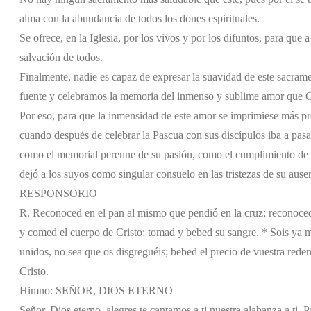
alma con la abundancia de todos los dones espirituales.
Se ofrece, en la Iglesia, por los vivos y por los difuntos, para que
salvación de todos.
Finalmente, nadie es capaz de expresar la suavidad de este sacrame
fuente y celebramos la memoria del inmenso y sublime amor que Cr
Por eso, para que la inmensidad de este amor se imprimiese más pro
cuando después de celebrar la Pascua con sus discípulos iba a pasa
como el memorial perenne de su pasión, como el cumplimiento de la
dejó a los suyos como singular consuelo en las tristezas de su ause
RESPONSORIO
R. Reconoced en el pan al mismo que pendió en la cruz; reconoced 
y comed el cuerpo de Cristo; tomad y bebed su sangre. * Sois ya 
unidos, no sea que os disgreguéis; bebed el precio de vuestra reden
Cristo.
Himno: SEÑOR, DIOS ETERNO
Señor, Dios eterno, alegres te cantamos,
a ti nuestra alabanza,
a ti, 