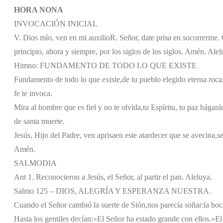
HORA NONA
INVOCACIÓN INICIAL
V. Dios mío, ven en mi auxilio
R. Señor, date prisa en socorrerme. G
principio, ahora y siempre, por los siglos de los siglos. Amén. Alel
Himno: FUNDAMENTO DE TODO LO QUE EXISTE
Fundamento de todo lo que existe,
de tu pueblo elegido eterna roca
fe te invoca.
Mira al hombre que es fiel y no te olvida,
tu Espíritu, tu paz háganl
de santa muerte.
Jesús, Hijo del Padre, ven aprisa
en este atardecer que se avecina,
s
Amén.
SALMODIA
Ant 1. Reconocieron a Jesús, el Señor, al partir el pan. Aleluya.
Salmo 125 – DIOS, ALEGRÍA Y ESPERANZA NUESTRA.
Cuando el Señor cambió la suerte de Sión,
nos parecía soñar:
la boc
Hasta los gentiles decían:
«El Señor ha estado grande con ellos.»
El