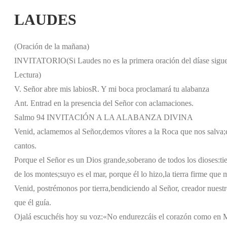
LAUDES
(Oración de la mañana)
INVITATORIO
(Si Laudes no es la primera oración del día
se sigu
Lectura)
V. Señor abre mis labios
R. Y mi boca proclamará tu alabanza
Ant. Entrad en la presencia del Señor con aclamaciones.
Salmo 94 INVITACIÓN A LA ALABANZA DIVINA
Venid, aclamemos al Señor,
demos vítores a la Roca que nos salva;
cantos.
Porque el Señor es un Dios grande,
soberano de todos los dioses:
ti
de los montes;
suyo es el mar, porque él lo hizo,
la tierra firme que
Venid, postrémonos por tierra,
bendiciendo al Señor, creador nuestr
que él guía.
Ojalá escuchéis hoy su voz:
«No endurezcáis el corazón como en 