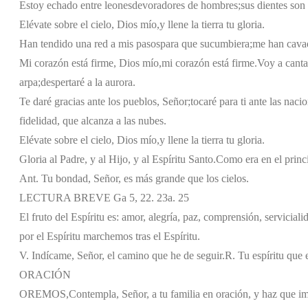
Estoy echado entre leones
devoradores de hombres;
sus dientes son 
Elévate sobre el cielo, Dios mío,
y llene la tierra tu gloria.
Han tendido una red a mis pasos
para que sucumbiera;
me han cavad
Mi corazón está firme, Dios mío,
mi corazón está firme.
Voy a cantar
arpa;
despertaré a la aurora.
Te daré gracias ante los pueblos, Señor;
tocaré para ti ante las naci
fidelidad, que alcanza a las nubes.
Elévate sobre el cielo, Dios mío,
y llene la tierra tu gloria.
Gloria al Padre, y al Hijo, y al Espíritu Santo.
Como era en el princi
Ant. Tu bondad, Señor, es más grande que los cielos.
LECTURA BREVE Ga 5, 22. 23a. 25
El fruto del Espíritu es: amor, alegría, paz, comprensión, servicial
por el Espíritu marchemos tras el Espíritu.
V. Indícame, Señor, el camino que he de seguir.
R. Tu espíritu que 
ORACIÓN
OREMOS,
Contempla, Señor, a tu familia en oración, y haz que i