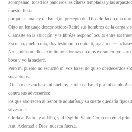
acompañad, tocad los panderos,
las cítaras templadas y las arpas;
to
nuestra fiesta;
porque es una ley de Israel,
un precepto del Dios de Jacob,
una norm
Oigo un lenguaje desconocido:
«Retiré sus hombros de la carga,
y 
Clamaste en la aflicción, y te libré,
te respondí oculto entre los true
Escucha, pueblo mío, doy testimonio contra ti;
¡ojalá me escuchases
No tendrás un dios extraño,
no adorarás un dios extranjero;
yo soy e
boca y yo la saciaré.
Pero mi pueblo no escuchó mi voz,
Israel no quiso obedecer:
los en
sus antojos.
¡Ojalá me escuchase mi pueblo
y caminase Israel por mi camino!:
e
contra sus adversarios;
los que aborrecen al Señor te adularían,
y su suerte quedaría fijada;
silvestre.»
Gloria al Padre, y al Hijo, y al Espíritu Santo.
Como era en el princi
Ant. Aclamad a Dios, nuestra fuerza.