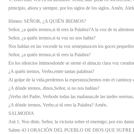
principio, ahora y siempre, por los siglos de los siglos. Amén. Alel
Himno: SEÑOR, ¿A QUIÉN IREMOS?
Señor, ¿a quién iremos,
si tú eres la Palabra?
A la voz de tu aliento
s
Señor, ¿a quién iremos,
si tu voz no nos habla?
Nos hablas en las voces
de tu voz semejanza:
en los goces pequeño
Señor, ¿a quién iremos,
si tú eres la Palabra?
En los silencios íntimos
donde se siente el alma,
tu clara voz creado
¿A quién iremos, Verbo,
entre tantas palabras?
Al golpe de la vida,
perdemos la esperanza;
hemos roto el camino
y 
¿A dónde iremos, dinos,
Señor, si no nos hablas?
¡Verbo del Padre, Verbo
de todas las mañanas,
de las tardes serenas,
¿A dónde iremos, Verbo,
si tú eres la Palabra? Amén.
SALMODIA
Ant 1. Nos diste, Señor, la victoria sobre el enemigo; por eso dam
Salmo 43 I ORACIÓN DEL PUEBLO DE DIOS QUE SUFR