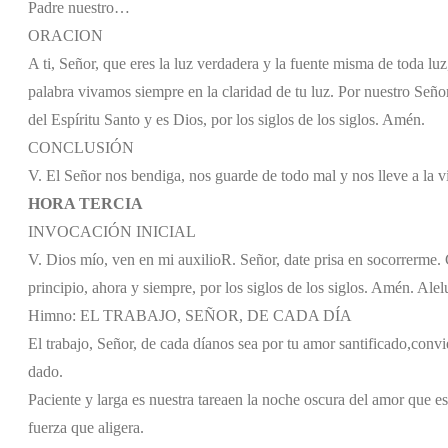
Padre nuestro…
ORACION
A ti, Señor, que eres la luz verdadera y la fuente misma de toda l
palabra vivamos siempre en la claridad de tu luz. Por nuestro Señor
del Espíritu Santo y es Dios, por los siglos de los siglos. Amén.
CONCLUSIÓN
V. El Señor nos bendiga, nos guarde de todo mal y nos lleve a la v
HORA TERCIA
INVOCACIÓN INICIAL
V. Dios mío, ven en mi auxilio
R. Señor, date prisa en socorrerme. G
principio, ahora y siempre, por los siglos de los siglos. Amén. Alel
Himno: EL TRABAJO, SEÑOR, DE CADA DÍA
El trabajo, Señor, de cada día
nos sea por tu amor santificado,
convie
dado.
Paciente y larga es nuestra tarea
en la noche oscura del amor que es
fuerza que aligera.