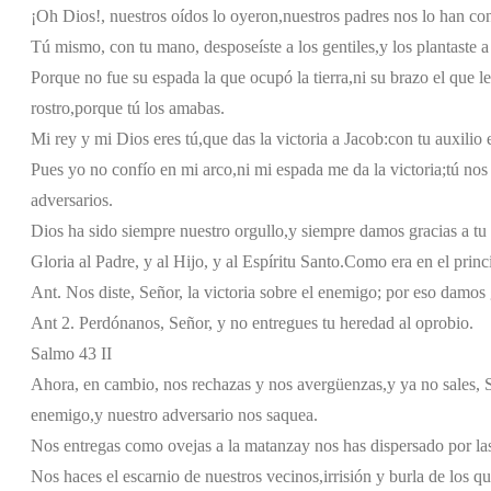
¡Oh Dios!, nuestros oídos lo oyeron,
nuestros padres nos lo han co
Tú mismo, con tu mano, desposeíste a los gentiles,
y los plantaste a
Porque no fue su espada la que ocupó la tierra,
ni su brazo el que le
rostro,
porque tú los amabas.
Mi rey y mi Dios eres tú,
que das la victoria a Jacob:
con tu auxilio
Pues yo no confío en mi arco,
ni mi espada me da la victoria;
tú nos
adversarios.
Dios ha sido siempre nuestro orgullo,
y siempre damos gracias a tu
Gloria al Padre, y al Hijo, y al Espíritu Santo.
Como era en el princi
Ant. Nos diste, Señor, la victoria sobre el enemigo; por eso damos
Ant 2. Perdónanos, Señor, y no entregues tu heredad al oprobio.
Salmo 43 II
Ahora, en cambio, nos rechazas y nos avergüenzas,
y ya no sales, 
enemigo,
y nuestro adversario nos saquea.
Nos entregas como ovejas a la matanza
y nos has dispersado por la
Nos haces el escarnio de nuestros vecinos,
irrisión y burla de los q