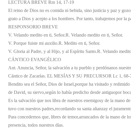
LECTURA BREVE Rm 14, 17-19
El reino de Dios no es comida ni bebida, sino justicia y paz y gozo 
grato a Dios y acepto a los hombres. Por tanto, trabajemos por la p
RESPONSORIO BREVE
V. Velando medito en ti, Señor.
R. Velando medito en ti, Señor.
V. Porque fuiste mi auxilio.
R. Medito en ti, Señor.
V. Gloria al Padre, y al Hijo, y al Espíritu Santo.
R. Velando medito 
CÁNTICO EVANGÉLICO
Ant. Anuncia, Señor, la salvación a tu pueblo y perdónanos nuestr
Cántico de Zacarías. EL MESÍAS Y SU PRECURSOR Lc 1, 68-
Bendito sea el Señor, Dios de Israel,
porque ha visitado y redimido 
de David, su siervo,
según lo había predicho desde antiguo
por boca
Es la salvación que nos libra de nuestros enemigos
y de la mano de
tuvo con nuestros padres,
recordando su santa alianza
y el jurament
Para concedernos que, libres de temor,
arrancados de la mano de lo
presencia, todos nuestros días.