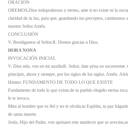
ORACIÓN
OREMOS,
Dios todopoderoso y eterno, ante ti no existe ni la oscuri
claridad de tu luz, para que, guardando tus preceptos, caminemos s
nuestro Señor.
Amén.
CONCLUSIÓN
V. Bendigamos al Señor.
R. Demos gracias a Dios.
HORA NONA
INVOCACIÓN INICIAL
V. Dios mío, ven en mi auxilio
R. Señor, date prisa en socorrerme. G
principio, ahora y siempre, por los siglos de los siglos. Amén. Alel
Himno: FUNDAMENTO DE TODO LO QUE EXISTE
Fundamento de todo lo que existe,
de tu pueblo elegido eterna roca
fe te invoca.
Mira al hombre que es fiel y no te olvida,
tu Espíritu, tu paz háganl
de santa muerte.
Jesús, Hijo del Padre, ven aprisa
en este atardecer que se avecina,
s