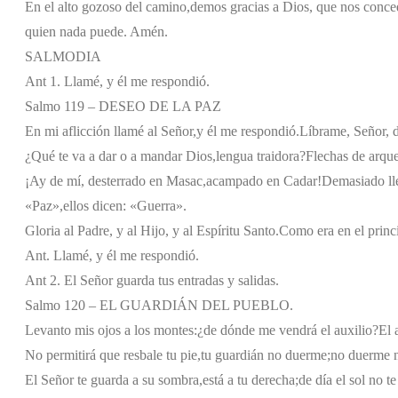
En el alto gozoso del camino,
demos gracias a Dios, que nos conce
quien nada puede. Amén.
SALMODIA
Ant 1. Llamé, y él me respondió.
Salmo 119 – DESEO DE LA PAZ
En mi aflicción llamé al Señor,
y él me respondió.
Líbrame, Señor, d
¿Qué te va a dar o a mandar Dios,
lengua traidora?
Flechas de arque
¡Ay de mí, desterrado en Masac,
acampado en Cadar!
Demasiado ll
«Paz»,
ellos dicen: «Guerra».
Gloria al Padre, y al Hijo, y al Espíritu Santo.
Como era en el princi
Ant. Llamé, y él me respondió.
Ant 2. El Señor guarda tus entradas y salidas.
Salmo 120 – EL GUARDIÁN DEL PUEBLO.
Levanto mis ojos a los montes:
¿de dónde me vendrá el auxilio?
El 
No permitirá que resbale tu pie,
tu guardián no duerme;
no duerme n
El Señor te guarda a su sombra,
está a tu derecha;
de día el sol no t