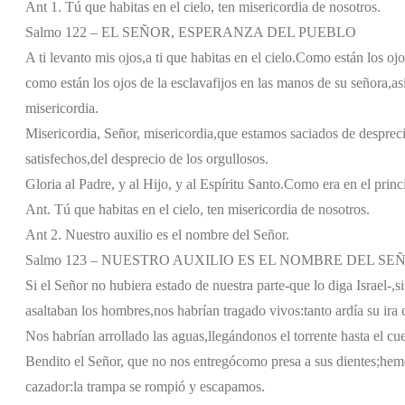
Ant 1. Tú que habitas en el cielo, ten misericordia de nosotros.
Salmo 122 – EL SEÑOR, ESPERANZA DEL PUEBLO
A ti levanto mis ojos,
a ti que habitas en el cielo.
Como están los ojo
como están los ojos de la esclava
fijos en las manos de su señora,
as
misericordia.
Misericordia, Señor, misericordia,
que estamos saciados de despreci
satisfechos,
del desprecio de los orgullosos.
Gloria al Padre, y al Hijo, y al Espíritu Santo.
Como era en el princi
Ant. Tú que habitas en el cielo, ten misericordia de nosotros.
Ant 2. Nuestro auxilio es el nombre del Señor.
Salmo 123 – NUESTRO AUXILIO ES EL NOMBRE DEL SE
Si el Señor no hubiera estado de nuestra parte
-que lo diga Israel-,
s
asaltaban los hombres,
nos habrían tragado vivos:
tanto ardía su ira
Nos habrían arrollado las aguas,
llegándonos el torrente hasta el cue
Bendito el Señor, que no nos entregó
como presa a sus dientes;
hemo
cazador:
la trampa se rompió y escapamos.