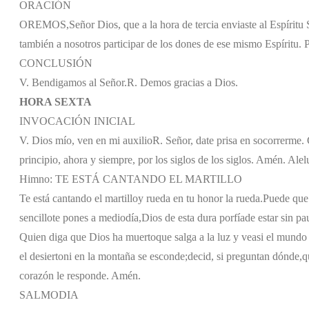
ORACIÓN
OREMOS,
Señor Dios, que a la hora de tercia enviaste al Espírit
también a nosotros participar de los dones de ese mismo Espíritu. 
CONCLUSIÓN
V. Bendigamos al Señor.
R. Demos gracias a Dios.
HORA SEXTA
INVOCACIÓN INICIAL
V. Dios mío, ven en mi auxilio
R. Señor, date prisa en socorrerme. G
principio, ahora y siempre, por los siglos de los siglos. Amén. Alel
Himno: TE ESTÁ CANTANDO EL MARTILLO
Te está cantando el martillo
y rueda en tu honor la rueda.
Puede que 
sencillo
te pones a mediodía,
Dios de esta dura porfía
de estar sin p
Quien diga que Dios ha muerto
que salga a la luz y vea
si el mundo 
el desierto
ni en la montaña se esconde;
decid, si preguntan dónde,
q
corazón le responde. Amén.
SALMODIA