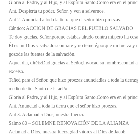
Gloria al Padre, y al Hijo, y al Espíritu Santo.
Como era en el princi
Ant. Despierta tu poder, Señor, y ven a salvarnos.
Ant 2. Anunciad a toda la tierra que el señor hizo proezas.
Cántico: ACCION DE GRACIAS DEL PUEBLO SALVADO – Is
Te doy gracias, Señor,
porque estabas airado contra mí,
pero ha cesa
Él es mi Dios y salvador:
confiare y no temeré,
porque mi fuerza y m
gozo
de las fuentes de la salvación.
Aquel día, diréis:
Dad gracias al Señor,
invocad su nombre,
contad a
excelso.
Tañed para el Señor, que hizo proezas;
anunciadlas a toda la tierra;
medio de ti
el Santo de Israel!».
Gloria al Padre, y al Hijo, y al Espíritu Santo.
Como era en el princi
Ant. Anunciad a toda la tierra que el señor hizo proezas.
Ant 3. Aclamad a Dios, nuestra fuerza.
Salmo 80 – SOLEMNE RENOVACIÓN DE LA ALIANZA
Aclamad a Dios, nuestra fuerza;
dad vítores al Dios de Jacob: