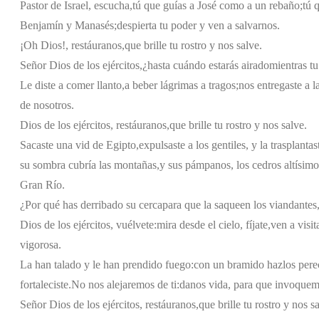
Pastor de Israel, escucha,
tú que guías a José como a un rebaño;
tú 
Benjamín y Manasés;
despierta tu poder y ven a salvarnos.
¡Oh Dios!, restáuranos,
que brille tu rostro y nos salve.
Señor Dios de los ejércitos,
¿hasta cuándo estarás airado
mientras tu
Le diste a comer llanto,
a beber lágrimas a tragos;
nos entregaste a l
de nosotros.
Dios de los ejércitos, restáuranos,
que brille tu rostro y nos salve.
Sacaste una vid de Egipto,
expulsaste a los gentiles, y la trasplantas
su sombra cubría las montañas,
y sus pámpanos, los cedros altísimo
Gran Río.
¿Por qué has derribado su cerca
para que la saqueen los viandantes
Dios de los ejércitos, vuélvete:
mira desde el cielo, fíjate,
ven a visit
vigorosa.
La han talado y le han prendido fuego:
con un bramido hazlos pere
fortaleciste.
No nos alejaremos de ti:
danos vida, para que invoquem
Señor Dios de los ejércitos, restáuranos,
que brille tu rostro y nos s