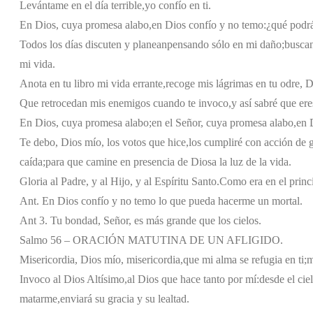
Levántame en el día terrible,
yo confío en ti.
En Dios, cuya promesa alabo,
en Dios confío y no temo:
¿qué podr
Todos los días discuten y planean
pensando sólo en mi daño;
buscan
mi vida.
Anota en tu libro mi vida errante,
recoge mis lágrimas en tu odre, D
Que retrocedan mis enemigos cuando te invoco,
y así sabré que er
En Dios, cuya promesa alabo;
en el Señor, cuya promesa alabo,
en 
Te debo, Dios mío, los votos que hice,
los cumpliré con acción de g
caída;
para que camine en presencia de Dios
a la luz de la vida.
Gloria al Padre, y al Hijo, y al Espíritu Santo.
Como era en el princi
Ant. En Dios confío y no temo lo que pueda hacerme un mortal.
Ant 3. Tu bondad, Señor, es más grande que los cielos.
Salmo 56 – ORACIÓN MATUTINA DE UN AFLIGIDO.
Misericordia, Dios mío, misericordia,
que mi alma se refugia en ti;
m
Invoco al Dios Altísimo,
al Dios que hace tanto por mí:
desde el cie
matarme,
enviará su gracia y su lealtad.