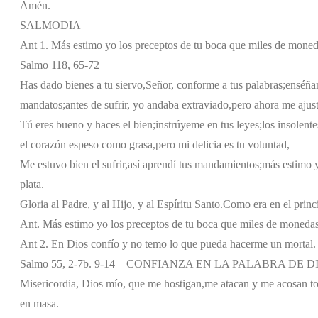
Amén.
SALMODIA
Ant 1. Más estimo yo los preceptos de tu boca que miles de moneda
Salmo 118, 65-72
Has dado bienes a tu siervo,
Señor, conforme a tus palabras;
enséña
mandatos;
antes de sufrir, yo andaba extraviado,
pero ahora me ajus
Tú eres bueno y haces el bien;
instrúyeme en tus leyes;
los insolent
el corazón espeso como grasa,
pero mi delicia es tu voluntad,
Me estuvo bien el sufrir,
así aprendí tus mandamientos;
más estimo y
plata.
Gloria al Padre, y al Hijo, y al Espíritu Santo.
Como era en el princi
Ant. Más estimo yo los preceptos de tu boca que miles de monedas 
Ant 2. En Dios confío y no temo lo que pueda hacerme un mortal.
Salmo 55, 2-7b. 9-14 – CONFIANZA EN LA PALABRA DE D
Misericordia, Dios mío, que me hostigan,
me atacan y me acosan to
en masa.