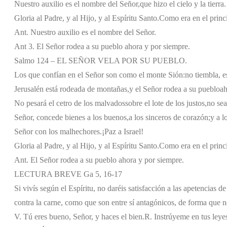
Nuestro auxilio es el nombre del Señor,
que hizo el cielo y la tierra.
Gloria al Padre, y al Hijo, y al Espíritu Santo.
Como era en el princi
Ant. Nuestro auxilio es el nombre del Señor.
Ant 3. El Señor rodea a su pueblo ahora y por siempre.
Salmo 124 – EL SEÑOR VELA POR SU PUEBLO.
Los que confían en el Señor son como el monte Sión:
no tiembla, e
Jerusalén está rodeada de montañas,
y el Señor rodea a su pueblo
ah
No pesará el cetro de los malvados
sobre el lote de los justos,
no sea
Señor, concede bienes a los buenos,
a los sinceros de corazón;
y a l
Señor con los malhechores.
¡Paz a Israel!
Gloria al Padre, y al Hijo, y al Espíritu Santo.
Como era en el princi
Ant. El Señor rodea a su pueblo ahora y por siempre.
LECTURA BREVE Ga 5, 16-17
Si vivís según el Espíritu, no daréis satisfacción a las apetencias de 
contra la carne, como que son entre sí antagónicos, de forma que no
V. Tú eres bueno, Señor, y haces el bien.
R. Instrúyeme en tus leye