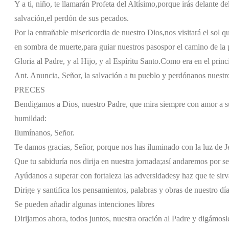
Y a ti, niño, te llamarán Profeta del Altísimo,
porque irás delante de
salvación,
el perdón de sus pecados.
Por la entrañable misericordia de nuestro Dios,
nos visitará el sol q
en sombra de muerte,
para guiar nuestros pasos
por el camino de la 
Gloria al Padre, y al Hijo, y al Espíritu Santo.
Como era en el princi
Ant. Anuncia, Señor, la salvación a tu pueblo y perdónanos nuestr
PRECES
Bendigamos a Dios, nuestro Padre, que mira siempre con amor a su
humildad:
Ilumínanos, Señor.
Te damos gracias, Señor, porque nos has iluminado con la luz de Je
Que tu sabiduría nos dirija en nuestra jornada;
así andaremos por s
Ayúdanos a superar con fortaleza las adversidades
y haz que te sir
Dirige y santifica los pensamientos, palabras y obras de nuestro dí
Se pueden añadir algunas intenciones libres
Dirijamos ahora, todos juntos, nuestra oración al Padre y digámosl