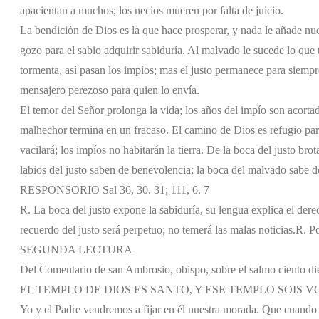
apacientan a muchos; los necios mueren por falta de juicio.
La bendición de Dios es la que hace prosperar, y nada le añade nue
gozo para el sabio adquirir sabiduría. Al malvado le sucede lo que 
tormenta, así pasan los impíos; mas el justo permanece para siempre
mensajero perezoso para quien lo envía.
El temor del Señor prolonga la vida; los años del impío son acortado
malhechor termina en un fracaso. El camino de Dios es refugio para
vacilará; los impíos no habitarán la tierra. De la boca del justo br
labios del justo saben de benevolencia; la boca del malvado sabe d
RESPONSORIO Sal 36, 30. 31; 111, 6. 7
R. La boca del justo expone la sabiduría, su lengua explica el dere
recuerdo del justo será perpetuo; no temerá las malas noticias.
R. Po
SEGUNDA LECTURA
Del Comentario de san Ambrosio, obispo, sobre el salmo ciento di
EL TEMPLO DE DIOS ES SANTO, Y ESE TEMPLO SOIS 
Yo y el Padre vendremos a fijar en él nuestra morada. Que cuando v