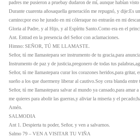
padres me pusieron a prueba
y dudaron de mí, aunque habían visto
Durante cuarenta años
aquella generación me repugnó, y dije:
Es un
camino;
por eso he jurado en mi cólera
que no entrarán en mi desca
Gloria al Padre, y al Hijo, y al Espíritu Santo.
Como era en el princi
Ant. Entrad en la presencia del Señor con aclamaciones.
Himno: SEÑOR, TÚ ME LLAMASTE.
Señor, tú me llamaste
para ser instrumento de tu gracia,
para anuncia
Instrumento de paz y de justicia,
pregonero de todas tus palabras,
ag
Señor, tú me llamaste
para curar los corazones heridos,
para gritar, 
sueño a los que duermen
y liberar al cautivo.
Soy cera blanda entre 
Señor, tú me llamaste
para salvar al mundo ya cansado,
para amar a
me quieres para abolir las guerras,
y aliviar la miseria y el pecado;
h
Amén.
SALMODIA
Ant 1. Despierta tu poder, Señor, y ven a salvarnos.
Salmo 79 – VEN A VISITAR TU VIÑA