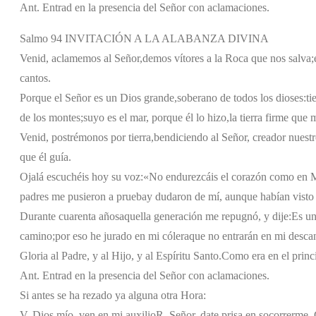
Ant. Entrad en la presencia del Señor con aclamaciones.
Salmo 94 INVITACIÓN A LA ALABANZA DIVINA
Venid, aclamemos al Señor,
demos vítores a la Roca que nos salva;
cantos.
Porque el Señor es un Dios grande,
soberano de todos los dioses:
ti
de los montes;
suyo es el mar, porque él lo hizo,
la tierra firme que
Venid, postrémonos por tierra,
bendiciendo al Señor, creador nuestr
que él guía.
Ojalá escuchéis hoy su voz:
«No endurezcáis el corazón como en 
padres me pusieron a prueba
y dudaron de mí, aunque habían visto
Durante cuarenta años
aquella generación me repugnó, y dije:
Es un
camino;
por eso he jurado en mi cólera
que no entrarán en mi desca
Gloria al Padre, y al Hijo, y al Espíritu Santo.
Como era en el princi
Ant. Entrad en la presencia del Señor con aclamaciones.
Si antes se ha rezado ya alguna otra Hora:
V. Dios mío, ven en mi auxilio
R. Señor, date prisa en socorrerme. G