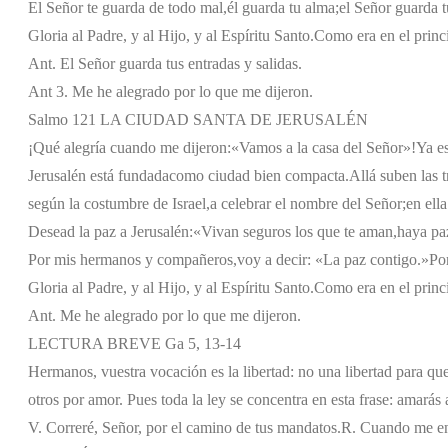
El Señor te guarda de todo mal,
él guarda tu alma;
el Señor guarda t
Gloria al Padre, y al Hijo, y al Espíritu Santo.
Como era en el princi
Ant. El Señor guarda tus entradas y salidas.
Ant 3. Me he alegrado por lo que me dijeron.
Salmo 121 LA CIUDAD SANTA DE JERUSALÉN
¡Qué alegría cuando me dijeron:
«Vamos a la casa del Señor»!
Ya es
Jerusalén está fundada
como ciudad bien compacta.
Allá suben las t
según la costumbre de Israel,
a celebrar el nombre del Señor;
en ella
Desead la paz a Jerusalén:
«Vivan seguros los que te aman,
haya pa
Por mis hermanos y compañeros,
voy a decir: «La paz contigo.»
Por
Gloria al Padre, y al Hijo, y al Espíritu Santo.
Como era en el princi
Ant. Me he alegrado por lo que me dijeron.
LECTURA BREVE Ga 5, 13-14
Hermanos, vuestra vocación es la libertad: no una libertad para qu
otros por amor. Pues toda la ley se concentra en esta frase: amarás
V. Correré, Señor, por el camino de tus mandatos.
R. Cuando me en