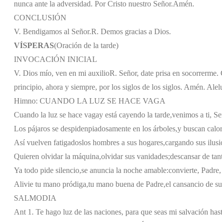
nunca ante la adversidad. Por Cristo nuestro Señor.
Amén.
CONCLUSIÓN
V. Bendigamos al Señor.
R. Demos gracias a Dios.
VÍSPERAS
(Oración de la tarde)
INVOCACIÓN INICIAL
V. Dios mío, ven en mi auxilio
R. Señor, date prisa en socorrerme. G
principio, ahora y siempre, por los siglos de los siglos. Amén. Alel
Himno: CUANDO LA LUZ SE HACE VAGA
Cuando la luz se hace vaga
y está cayendo la tarde,
venimos a ti, Se
Los pájaros se despiden
piadosamente en los árboles,
y buscan calo
Así vuelven fatigados
los hombres a sus hogares,
cargando sus ilus
Quieren olvidar la máquina,
olvidar sus vanidades;
descansar de tan
Ya todo pide silencio,
se anuncia la noche amable:
convierte, Padre,
Alivie tu mano pródiga,
tu mano buena de Padre,
el cansancio de su
SALMODIA
Ant 1. Te hago luz de las naciones, para que seas mi salvación hasta 