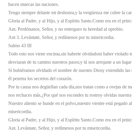
hacen muecas las naciones.
Tengo siempre delante mi deshonra,
y la vergüenza me cubre la car
Gloria al Padre, y al Hijo, y al Espíritu Santo.
Como era en el princi
Ant. Perdónanos, Señor, y no entregues tu heredad al oprobio.
Ant 3. Levántate, Señor, y redímenos por tu misericordia.
Salmo 43 III
Todo esto nos viene encima,
sin haberte olvidado
ni haber violado t
desviaran de tu camino nuestros pasos;
y tú nos arrojaste a un luga
Si hubiéramos olvidado el nombre de nuestro Dios
y extendido las
él penetra los secretos del corazón.
Por tu causa nos degüellan cada día,
nos tratan como a ovejas de m
nos rechaces más.
¿Por qué nos escondes tu rostro
y olvidas nuestra
Nuestro aliento se hunde en el polvo,
nuestro vientre está pegado al
misericordia.
Gloria al Padre, y al Hijo, y al Espíritu Santo.
Como era en el princi
Ant. Levántate, Señor, y redímenos por tu misericordia.