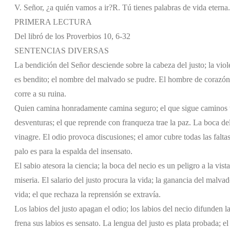
V. Señor, ¿a quién vamos a ir?
R. Tú tienes palabras de vida eterna.
PRIMERA LECTURA
Del libró de los Proverbios 10, 6-32
SENTENCIAS DIVERSAS
La bendición del Señor desciende sobre la cabeza del justo; la viol
es bendito; el nombre del malvado se pudre. El hombre de corazón 
corre a su ruina.
Quien camina honradamente camina seguro; el que sigue caminos to
desventuras; el que reprende con franqueza trae la paz. La boca del
vinagre. El odio provoca discusiones; el amor cubre todas las faltas
palo es para la espalda del insensato.
El sabio atesora la ciencia; la boca del necio es un peligro a la vista
miseria. El salario del justo procura la vida; la ganancia del malva
vida; el que rechaza la reprensión se extravía.
Los labios del justo apagan el odio; los labios del necio difunden 
frena sus labios es sensato. La lengua del justo es plata probada; e