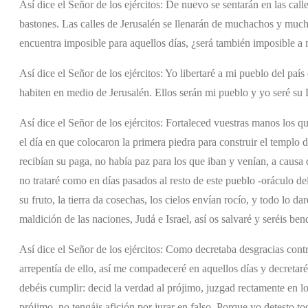
Así dice el Señor de los ejércitos: De nuevo se sentarán en las cal
bastones. Las calles de Jerusalén se llenarán de muchachos y muchac
encuentra imposible para aquellos días, ¿será también imposible a m
Así dice el Señor de los ejércitos: Yo libertaré a mi pueblo del país
habiten en medio de Jerusalén. Ellos serán mi pueblo y yo seré su 
Así dice el Señor de los ejércitos: Fortaleced vuestras manos los qu
el día en que colocaron la primera piedra para construir el templo
recibían su paga, no había paz para los que iban y venían, a causa
no trataré como en días pasados al resto de este pueblo -oráculo del 
su fruto, la tierra da cosechas, los cielos envían rocío, y todo lo da
maldición de las naciones, Judá e Israel, así os salvaré y seréis b
Así dice el Señor de los ejércitos: Como decretaba desgracias cont
arrepentía de ello, así me compadeceré en aquellos días y decretaré
debéis cumplir: decid la verdad al prójimo, juzgad rectamente en l
prójimo, no tengáis afición por jurar en falso. Porque yo detesto to