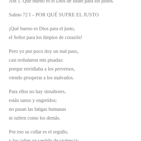
Ant 1. Que bueno es el Dios de Israel para los justos.
Salmo 72 I – POR QUÉ SUFRE EL JUSTO
¡Qué bueno es Dios para el justo,
el Señor para los limpios de corazón!
Pero yo por poco doy un mal paso,
casi resbalaron mis pisadas:
porque envidiaba a los perversos,
viendo prosperar a los malvados.
Para ellos no hay sinsabores,
están sanos y engreídos;
no pasan las fatigas humanas
ni sufren como los demás.
Por eso su collar es el orgullo,
y los cubre un vestido de violencia;