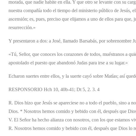
morada, que nadie habite en ella. Y que otro se levante con su ca
nuestra compañía todo el tiempo del ministerio público de Jesús, el 
ascensión; es, pues, preciso que elijamos a uno de ellos para que, j
resurrección.»
Y presentaron a dos: a José, llamado Barsabás, por sobrenombre Jus
«Tú, Señor, que conoces los corazones de todos, muéstranos a quién
apostolado el puesto que abandonó Judas para irse a su lugar.»
Echaron suertes entre ellos, y la suerte cayó sobre Matías; así que
RESPONSORIO Hch 10, 40b-41; Dt 5, 2. 3. 4
R. Dios hizo que Jesús se apareciese no a todo el pueblo, sino a n
Dios. * Nosotros hemos comido y bebido con él, después que Dios l
V. El Señor ha hecho alianza con nosotros, con los que estamos viv
R. Nosotros hemos comido y bebido con él, después que Dios lo res