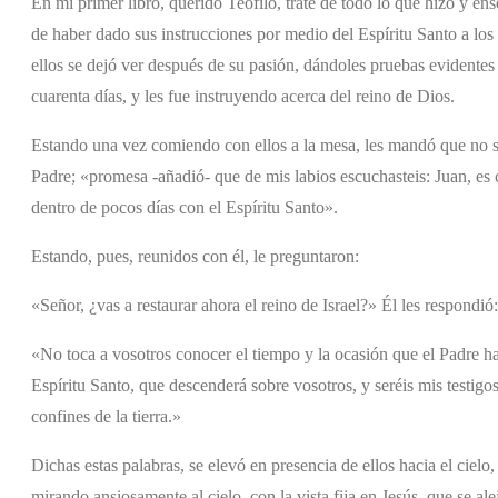
En mi primer libro, querido Teófilo, traté de todo lo que hizo y e
de haber dado sus instrucciones por medio del Espíritu Santo a los 
ellos se dejó ver después de su pasión, dándoles pruebas evidentes 
cuarenta días, y les fue instruyendo acerca del reino de Dios.
Estando una vez comiendo con ellos a la mesa, les mandó que no sa
Padre; «promesa -añadió- que de mis labios escuchasteis: Juan, es c
dentro de pocos días con el Espíritu Santo».
Estando, pues, reunidos con él, le preguntaron:
«Señor, ¿vas a restaurar ahora el reino de Israel?» Él les respondió:
«No toca a vosotros conocer el tiempo y la ocasión que el Padre ha 
Espíritu Santo, que descenderá sobre vosotros, y seréis mis testigo
confines de la tierra.»
Dichas estas palabras, se elevó en presencia de ellos hacia el cielo
mirando ansiosamente al cielo, con la vista fija en Jesús, que se a