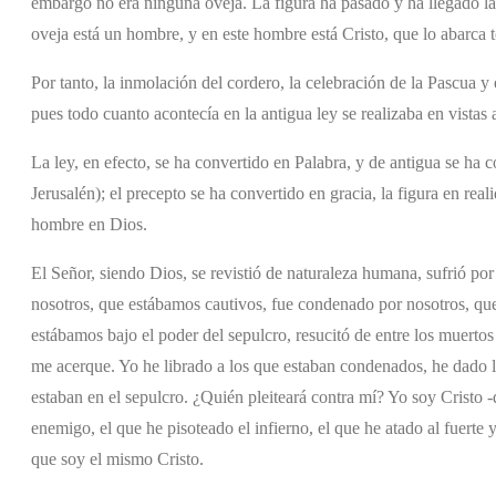
embargo no era ninguna oveja. La figura ha pasado y ha llegado la r
oveja está un hombre, y en este hombre está Cristo, que lo abarca 
Por tanto, la inmolación del cordero, la celebración de la Pascua y e
pues todo cuanto acontecía en la antigua ley se realizaba en vistas
La ley, en efecto, se ha convertido en Palabra, y de antigua se ha 
Jerusalén); el precepto se ha convertido en gracia, la figura en real
hombre en Dios.
El Señor, siendo Dios, se revistió de naturaleza humana, sufrió por
nosotros, que estábamos cautivos, fue condenado por nosotros, que
estábamos bajo el poder del sepulcro, resucitó de entre los muer
me acerque. Yo he librado a los que estaban condenados, he dado la
estaban en el sepulcro. ¿Quién pleiteará contra mí? Yo soy Cristo -d
enemigo, el que he pisoteado el infierno, el que he atado al fuerte 
que soy el mismo Cristo.