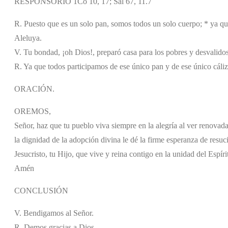
RESPONSORIO 1Co 10, 17; Sal 67, 11.7
R. Puesto que es un solo pan, somos todos un solo cuerpo; * ya que
Aleluya.
V. Tu bondad, ¡oh Dios!, preparó casa para los pobres y desvalidos
R. Ya que todos participamos de ese único pan y de ese único cáliz
ORACIÓN.
OREMOS,
Señor, haz que tu pueblo viva siempre en la alegría al ver renovada
la dignidad de la adopción divina le dé la firme esperanza de resuci
Jesucristo, tu Hijo, que vive y reina contigo en la unidad del Espíri
Amén
CONCLUSIÓN
V. Bendigamos al Señor.
R. Demos gracias a Dios.