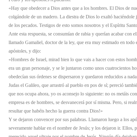
«Hay que obedecer a Dios antes que a los hombres. El Dios de nues
colgándole de un madero. La diestra de Dios lo exaltó haciéndole je
de los pecados. Testigos de esto somos nosotros y el Espíritu Sant
Ante esta respuesta, se consumían de rabia y querían acabar con el
llamado Gamaliel, doctor de la ley, que era muy estimado en todo 
apóstoles, y dijo:
«Hombres de Israel, mirad bien lo que vais a hacer con estos hom
era un gran personaje, y se le juntaron como unos cuatrocientos h
obedecían sus órdenes se dispersaron y quedaron reducidos a nada
Judas el Galileo, que arrastró al pueblo en pos de sí; pereció tambi
que nos ocupa ahora, yo os aconsejo lo siguiente: no os metáis con
empresa es de hombres, se desvanecerá por sí misma. Pero, si realm
resultar que habéis hecho la guerra contra Dios!»
Y se dejaron convencer por sus palabras. Llamaron luego a los após
severamente hablar en el nombre de Jesús; y los dejaron ir. Ellos, 
merecido aquel ultraje por el nombre de Jesús. Ningún día dejaban 