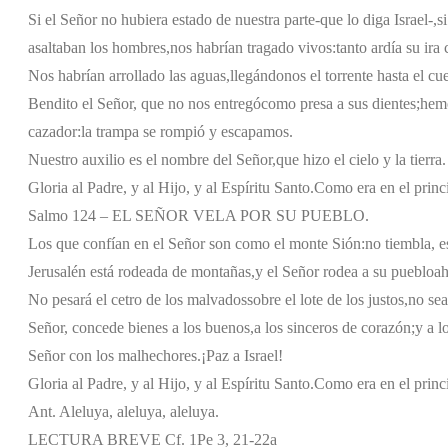
Si el Señor no hubiera estado de nuestra parte
-que lo diga Israel-,
s
asaltaban los hombres,
nos habrían tragado vivos:
tanto ardía su ira
Nos habrían arrollado las aguas,
llegándonos el torrente hasta el cue
Bendito el Señor, que no nos entregó
como presa a sus dientes;
hemo
cazador:
la trampa se rompió y escapamos.
Nuestro auxilio es el nombre del Señor,
que hizo el cielo y la tierra.
Gloria al Padre, y al Hijo, y al Espíritu Santo.
Como era en el princi
Salmo 124 – EL SEÑOR VELA POR SU PUEBLO.
Los que confían en el Señor son como el monte Sión:
no tiembla, e
Jerusalén está rodeada de montañas,
y el Señor rodea a su pueblo
ah
No pesará el cetro de los malvados
sobre el lote de los justos,
no sea
Señor, concede bienes a los buenos,
a los sinceros de corazón;
y a l
Señor con los malhechores.
¡Paz a Israel!
Gloria al Padre, y al Hijo, y al Espíritu Santo.
Como era en el princi
Ant. Aleluya, aleluya, aleluya.
LECTURA BREVE Cf. 1Pe 3, 21-22a