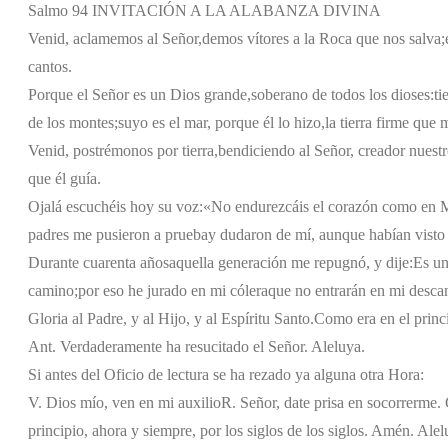
Salmo 94 INVITACIÓN A LA ALABANZA DIVINA
Venid, aclamemos al Señor,
demos vítores a la Roca que nos salva;
cantos.
Porque el Señor es un Dios grande,
soberano de todos los dioses:
ti
de los montes;
suyo es el mar, porque él lo hizo,
la tierra firme que
Venid, postrémonos por tierra,
bendiciendo al Señor, creador nuestr
que él guía.
Ojalá escuchéis hoy su voz:
«No endurezcáis el corazón como en 
padres me pusieron a prueba
y dudaron de mí, aunque habían visto
Durante cuarenta años
aquella generación me repugnó, y dije:
Es un
camino;
por eso he jurado en mi cólera
que no entrarán en mi desca
Gloria al Padre, y al Hijo, y al Espíritu Santo.
Como era en el princi
Ant. Verdaderamente ha resucitado el Señor. Aleluya.
Si antes del Oficio de lectura se ha rezado ya alguna otra Hora:
V. Dios mío, ven en mi auxilio
R. Señor, date prisa en socorrerme. G
principio, ahora y siempre, por los siglos de los siglos. Amén. Alel