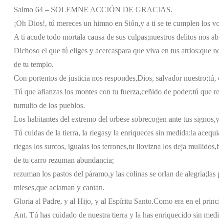
Salmo 64 – SOLEMNE ACCIÓN DE GRACIAS.
¡Oh Dios!, tú mereces un himno en Sión,
y a ti se te cumplen los v
A ti acude todo mortal
a causa de sus culpas;
nuestros delitos nos a
Dichoso el que tú eliges y acercas
para que viva en tus atrios:
que no
de tu templo.
Con portentos de justicia nos respondes,
Dios, salvador nuestro;
tú,
Tú que afianzas los montes con tu fuerza,
ceñido de poder;
tú que r
tumulto de los pueblos.
Los habitantes del extremo del orbe
se sobrecogen ante tus signos,
y
Tú cuidas de la tierra, la riegas
y la enriqueces sin medida;
la acequi
riegas los surcos, igualas los terrones,
tu llovizna los deja mullidos,
de tu carro rezuman abundancia;
rezuman los pastos del páramo,
y las colinas se orlan de alegría;
las
mieses,
que aclaman y cantan.
Gloria al Padre, y al Hijo, y al Espíritu Santo.
Como era en el princi
Ant. Tú has cuidado de nuestra tierra y la has enriquecido sin med