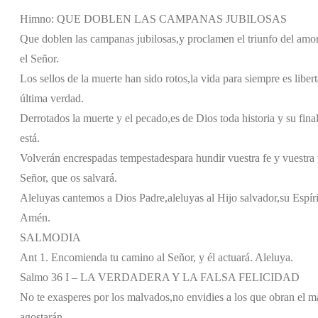
Himno: QUE DOBLEN LAS CAMPANAS JUBILOSAS
Que doblen las campanas jubilosas,
y proclamen el triunfo del amor
el Señor.
Los sellos de la muerte han sido rotos,
la vida para siempre es libert
última verdad.
Derrotados la muerte y el pecado,
es de Dios toda historia y su final
está.
Volverán encrespadas tempestades
para hundir vuestra fe y vuestra
Señor, que os salvará.
Aleluyas cantemos a Dios Padre,
aleluyas al Hijo salvador,
su Espír
Amén.
SALMODIA
Ant 1. Encomienda tu camino al Señor, y él actuará. Aleluya.
Salmo 36 I – LA VERDADERA Y LA FALSA FELICIDAD
No te exasperes por los malvados,
no envidies a los que obran el m
agostarán.