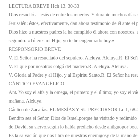
LECTURA BREVE Hch 13, 30-33
Dios resucitó a Jesús de entre los muertos. Y durante muchos días 
Jerusalén: éstos, efectivamente, dan ahora testimonio de él ante e
Dios hizo a nuestros padres la ha cumplido él ahora con nosotros, s
segundo: «Tú eres mi Hijo; yo te he engendrado hoy.»
RESPONSORIO BREVE
V. El Señor ha resucitado del sepulcro. Aleluya. Aleluya.
R. El Señ
V. El que por nosotros colgó del madero.
R. Aleluya. Aleluya.
V. Gloria al Padre,y al Hijo, y al Espíritu Santo.
R. El Señor ha resu
CÁNTICO EVANGÉLICO
Ant. Yo soy el alfa y la omega, el primero y el último; yo soy el vá
mañana. Aleluya.
Cántico de Zacarías. EL MESÍAS Y SU PRECURSOR Lc 1, 68-
Bendito sea el Señor, Dios de Israel,
porque ha visitado y redimido 
de David, su siervo,
según lo había predicho desde antiguo
por boca
Es la salvación que nos libra de nuestros enemigos
y de la mano de