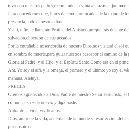
tuvo con nuestros padres,
recordando su santa alianza
y el jurament
Para concedernos que, libres de temor,
arrancados de la mano de lo
presencia, todos nuestros días.
Y a ti, niño, te llamarán Profeta del Altísimo,
porque irás delante de
salvación,
el perdón de sus pecados.
Por la entrañable misericordia de nuestro Dios,
nos visitará el sol q
en sombra de muerte,
para guiar nuestros pasos
por el camino de la 
Gloria al Padre, y al Hijo, y al Espíritu Santo.
Como era en el princi
Ant. Yo soy el alfa y la omega, el primero y el último; yo soy el vá
mañana. Aleluya.
PRECES
Oremos agradecidos a Dios, Padre de nuestro Señor Jesucristo, e
comunica su vida nueva, y digámosle:
Autor de la vida, vivifícanos.
Dios, autor de la vida, acuérdate de la muerte y resurrección del 
por nosotros.