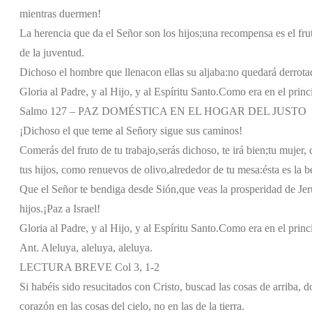
mientras duermen!
La herencia que da el Señor son los hijos;
una recompensa es el frut
de la juventud.
Dichoso el hombre que llena
con ellas su aljaba:
no quedará derrota
Gloria al Padre, y al Hijo, y al Espíritu Santo.
Como era en el princi
Salmo 127 – PAZ DOMÉSTICA EN EL HOGAR DEL JUSTO
¡Dichoso el que teme al Señor
y sigue sus caminos!
Comerás del fruto de tu trabajo,
serás dichoso, te irá bien;
tu mujer,
tus hijos, como renuevos de olivo,
alrededor de tu mesa:
ésta es la 
Que el Señor te bendiga desde Sión,
que veas la prosperidad de Jer
hijos.
¡Paz a Israel!
Gloria al Padre, y al Hijo, y al Espíritu Santo.
Como era en el princi
Ant. Aleluya, aleluya, aleluya.
LECTURA BREVE Col 3, 1-2
Si habéis sido resucitados con Cristo, buscad las cosas de arriba, 
corazón en las cosas del cielo, no en las de la tierra.