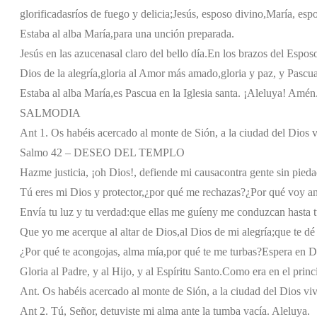
glorificadas
ríos de fuego y delicia;
Jesús, esposo divino,
María, espo
Estaba al alba María,
para una unción preparada.
Jesús en las azucenas
al claro del bello día.
En los brazos del Espos
Dios de la alegría,
gloria al Amor más amado,
gloria y paz, y Pascu
Estaba al alba María,
es Pascua en la Iglesia santa. ¡Aleluya! Amén
SALMODIA
Ant 1. Os habéis acercado al monte de Sión, a la ciudad del Dios v
Salmo 42 – DESEO DEL TEMPLO
Hazme justicia, ¡oh Dios!, defiende mi causa
contra gente sin pieda
Tú eres mi Dios y protector,
¿por qué me rechazas?
¿Por qué voy a
Envía tu luz y tu verdad:
que ellas me guíen
y me conduzcan hasta t
Que yo me acerque al altar de Dios,
al Dios de mi alegría;
que te dé 
¿Por qué te acongojas, alma mía,
por qué te me turbas?
Espera en Di
Gloria al Padre, y al Hijo, y al Espíritu Santo.
Como era en el princi
Ant. Os habéis acercado al monte de Sión, a la ciudad del Dios viv
Ant 2. Tú, Señor, detuviste mi alma ante la tumba vacía. Aleluya.