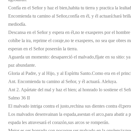
Confía en el Señor y haz el bien,
habita tu tierra y practica la lealtad
Encomienda tu camino al Señor,
confía en él, y él actuará:
hará bril
mediodía.
Descansa en el Señor y espera en él,
no te exasperes por el hombre 
cohíbe la ira, reprime el coraje,
no te exasperes, no sea que obres m
esperan en el Señor poseerán la tierra.
Aguarda un momento: desapareció el malvado,
fíjate en su sitio: ya
paz abundante.
Gloria al Padre, y al Hijo, y al Espíritu Santo.
Como era en el princi
Ant. Encomienda tu camino al Señor, y él actuará. Aleluya.
Ant 2. Apártate del mal y haz el bien; al honrado lo sostiene el Señ
Salmo 36 II
El malvado intriga contra el justo,
rechina sus dientes contra él;
pero
Los malvados desenvainan la espada,
asestan el arco,
para abatir a 
espada les atravesará el corazón,
sus arcos se romperán.
Mejor es ser honrado con poco
que ser malvado en la opulencia;
pu