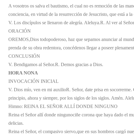
A vosotros os salva el bautismo, el cual no es remoción de las man
conciencia, en virtud de la resurrección de Jesucristo, que está a la
V. Los discípulos se llenaron de alegría. Aleluya.
R. Al ver al Señor
ORACIÓN
OREMOS,
Dios todopoderoso, haz que sepamos anunciar al mundo l
prenda de su obra redentora, concédenos llegar a poseer plenament
CONCLUSIÓN
V. Bendigamos al Señor.
R. Demos gracias a Dios.
HORA NONA
INVOCACIÓN INICIAL
V. Dios mío, ven en mi auxilio
R. Señor, date prisa en socorrerme. G
principio, ahora y siempre, por los siglos de los siglos. Amén. Alel
Himno: REINA EL SEÑOR ALLÍ DONDE NINGUNO
Reina el Señor allí donde ninguno
ciñe corona que haya dado el m
delicias.
Reina el Señor, el compasivo siervo,
que en sus hombros cargó nue