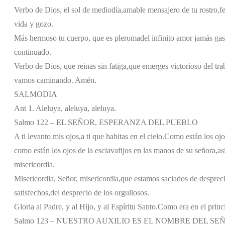
Verbo de Dios, el sol de mediodía,
amable mensajero de tu rostro,
f
vida y gozo.
Más hermoso tu cuerpo, que es pleroma
del infinito amor jamás gas
continuado.
Verbo de Dios, que reinas sin fatiga,
que emerges victorioso del tra
vamos caminando. Amén.
SALMODIA
Ant 1. Aleluya, aleluya, aleluya.
Salmo 122 – EL SEÑOR, ESPERANZA DEL PUEBLO
A ti levanto mis ojos,
a ti que habitas en el cielo.
Como están los ojo
como están los ojos de la esclava
fijos en las manos de su señora,
as
misericordia.
Misericordia, Señor, misericordia,
que estamos saciados de despreci
satisfechos,
del desprecio de los orgullosos.
Gloria al Padre, y al Hijo, y al Espíritu Santo.
Como era en el princi
Salmo 123 – NUESTRO AUXILIO ES EL NOMBRE DEL SE