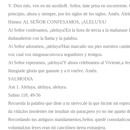
V. Dios mío, ven en mi auxilio
R. Señor, date prisa en socorrerme. G
principio, ahora y siempre, por los siglos de los siglos. Amén. Alel
Himno: AL SEÑOR CONFESAMOS, ¡ALELUYA!
Al Señor confesamos, ¡aleluya!
En la hora de tercia a la mañana
se 
duda
salieron con la llama y la palabra.
Al Señor adoramos, ¡aleluya!
Han marcado sus pies nuestros camin
voz cual voz ninguna
convoca seguidores y testigos.
Al Señor esperamos, ¡aleluya!
Y ahora celebramos al Viviente,
a Je
liturgia
de gloria que ganaste y a ti vuelve. Amén.
SALMODIA
Ant 1. Aleluya, aleluya, aleluya.
Salmo 118, 49-56
Recuerda la palabra que diste a tu siervo,
de la que hiciste mi esper
da vida;
los insolentes me insultan sin parar,
pero yo no me aparto d
Recordando tus antiguos mandamientos,
Señor, quedé consolado;
s
voluntad;
tus leyes eran mi canción
en tierra extranjera.