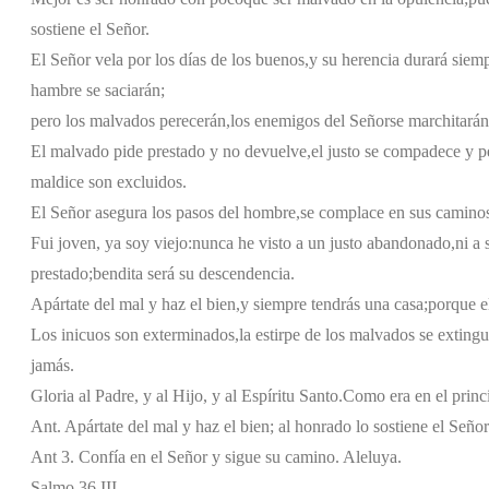
sostiene el Señor.
El Señor vela por los días de los buenos,
y su herencia durará siemp
hambre se saciarán;
pero los malvados perecerán,
los enemigos del Señor
se marchitarán
El malvado pide prestado y no devuelve,
el justo se compadece y p
maldice son excluidos.
El Señor asegura los pasos del hombre,
se complace en sus camino
Fui joven, ya soy viejo:
nunca he visto a un justo abandonado,
ni a
prestado;
bendita será su descendencia.
Apártate del mal y haz el bien,
y siempre tendrás una casa;
porque e
Los inicuos son exterminados,
la estirpe de los malvados se extingu
jamás.
Gloria al Padre, y al Hijo, y al Espíritu Santo.
Como era en el princi
Ant. Apártate del mal y haz el bien; al honrado lo sostiene el Señor
Ant 3. Confía en el Señor y sigue su camino. Aleluya.
Salmo 36 III