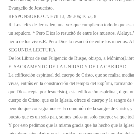
Evangelio de Jesucristo.
RESPONSORIO Cf. Hch 13, 29-30a; Is 53, 8
R. Los jefes de Jerusalén, una vez que cumplieron todo lo que estab
un sepulcro. * Pero Dios lo resucitó de entre los muertos. Aleluya.
tierra de los vivos.
R. Pero Dios lo resucitó de entre los muertos. Al
SEGUNDA LECTURA
De los Libros de san Fulgencio de Ruspe, obispo, a Mónimo
(Libr
El SACRAMENTO DE LA UNIDAD Y DE LA CARIDAD
La edificación espiritual del cuerpo de Cristo, que se realiza medi
vivas, entráis en la construcción del templo del Espíritu, formando 
que Dios acepta por Jesucristo), esta edificación espiritual, digo
cuerpo de Cristo, que es la Iglesia, ofrece el cuerpo y la sangre de 
bendito que consagramos es la comunión de la sangre de Cristo, y 
puesto que es un solo pan, somos todos un solo cuerpo; ya que tod
Y por esto pedimos que la misma gracia que ha hecho que la Iglesi
miembros, vinculados por la caridad, perseveren en la unidad del 