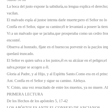
La boca del justo expone la sabiduría,
su lengua explica el derecho;
vacilan.
El malvado espía al justo
e intenta darle muerte;
pero el Señor no lo
Confía en el Señor, sigue su camino;
él te levantará a poseer la tierr
Vi a un malvado que se jactaba,
que prosperaba como un cedro fro
encontré.
Observa al honrado, fíjate en el bueno:
su porvenir es la paz;
los im
quedará truncado.
El Señor es quien salva a los justos,
él es su alcázar en el peligro;
el
salva,
porque se acogen a él.
Gloria al Padre, y al Hijo, y al Espíritu Santo.
Como era en el princi
Ant. Confía en el Señor y sigue su camino. Aleluya.
V. Cristo, una vez resucitado de entre los muertos, ya no muere. A
PRIMERA LECTURA
De los Hechos de los apóstoles 5, 17-42
LOS APÓSTOLES ANTE EL CONSEJO DE ANCIANOS