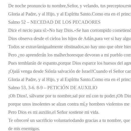
De noche pronuncio tu nombre,
Señor, y velando, tus preceptos;
est
Gloria al Padre, y al Hijo, y al Espíritu Santo.
Como era en el princi
Salmo 52 – NECEDAD DE LOS PECADORES
Dice el necio para sí:
«No hay Dios.»
Se han corrompido cometien
Dios observa desde el cielo
a los hijos de Adán,
para ver si hay alg
Todos se extravían
igualmente obstinados,
no hay uno que obre bie
Pero ¿no aprenderán los malhechores
que devoran a mi pueblo co
Pues temblarán de espanto,
porque Dios esparce los huesos del agre
¡Ojalá venga desde Sión
la salvación de Israel!
Cuando el Señor camb
Gloria al Padre, y al Hijo, y al Espíritu Santo.
Como era en el princi
Salmo 53, 3-6. 8-9 – PETICIÓN DE AUXILIO
¡Oh Dios!, sálvame por tu nombre,
sal por mí con tu poder.
¡Oh Dios
porque unos insolentes se alzan contra mí,
y hombres violentos me 
Pero Dios es mi auxilio,
el Señor sostiene mi vida.
Te ofreceré un sacrificio voluntario
dando gracias a tu nombre, que
de mis enemigos.