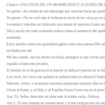
Cántico: ANGUSTIA DE UN MORIBUNDO Y ALEGRÍA DE LA 
Yo pensé: «En medio de mis días
tengo que marchar hacia las puert
Yo pensé: «Ya no veré más al Señor
en la tierra de los vivos,
ya no 
Levantan y enrollan mi vida
como una tienda de pastores.
Como un 
Día y noche me estás acabando,
sollozo hasta el amanecer.
Me quieb
acabando.
Estoy piando como una golondrina,
gimo como una paloma.
Mis oj
sal fiador por mí!
Me has curado, me has hecho revivir,
la amargura se me volvió paz
espalda a todos mis pecados.
El abismo no te da gracias,
ni la muerte te alaba,
ni esperan en tu fi
Los vivos, los vivos son quienes te alaban:
como yo ahora.
El Padre
Sálvame, Señor, y tocaremos nuestras arpas
todos nuestros días en 
Gloria al Padre, y al Hijo, y al Espíritu Santo.
Como era en el princi
Ant. Tú, Señor, detuviste mi alma ante la tumba vacía. Aleluya.
Ant 3. Tú has cuidado de nuestra tierra y la has enriquecido sin m