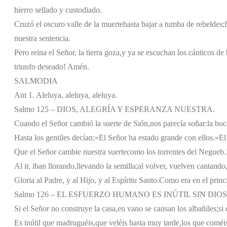
hierro sellado y custodiado.
Cruzó el oscuro valle de la muerte
hasta bajar a tumba de rebeldes;
nuestra sentencia.
Pero reina el Señor, la tierra goza,
y ya se escuchan los cánticos de
triunfo deseado! Amén.
SALMODIA
Ant 1. Aleluya, aleluya, aleluya.
Salmo 125 – DIOS, ALEGRÍA Y ESPERANZA NUESTRA.
Cuando el Señor cambió la suerte de Sión,
nos parecía soñar:
la boc
Hasta los gentiles decían:
«El Señor ha estado grande con ellos.»
El
Que el Señor cambie nuestra suerte
como los torrentes del Negueb.
Al ir, iban llorando,
llevando la semilla;
al volver, vuelven cantando
Gloria al Padre, y al Hijo, y al Espíritu Santo.
Como era en el princi
Salmo 126 – EL ESFUERZO HUMANO ES INÚTIL SIN DIOS
Si el Señor no construye la casa,
en vano se cansan los albañiles;
si
Es inútil que madruguéis,
que veléis hasta muy tarde,
los que coméis