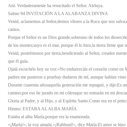
Ant. Verdaderamente ha resucitado el Señor. Aleluya.
Salmo 94 INVITACIÓN A LA ALABANZA DIVINA
Venid, aclamemos al Señor,
demos vítores a la Roca que nos salva;
cantos.
Porque el Señor es un Dios grande,
soberano de todos los dioses:
ti
de los montes;
suyo es el mar, porque él lo hizo,
la tierra firme que
Venid, postrémonos por tierra,
bendiciendo al Señor, creador nuestr
que él guía.
Ojalá escuchéis hoy su voz:
«No endurezcáis el corazón como en 
padres me pusieron a prueba
y dudaron de mí, aunque habían visto
Durante cuarenta años
aquella generación me repugnó, y dije:
Es un
camino;
por eso he jurado en mi cólera
que no entrarán en mi desca
Gloria al Padre, y al Hijo, y al Espíritu Santo.
Como era en el princi
Himno: ESTABA AL ALBA MARÍA
Estaba al alba María,
porque era la enamorada.
«¡María!», la voz amada.
«¡Rabbuní!», dice María.
El amor se hizo