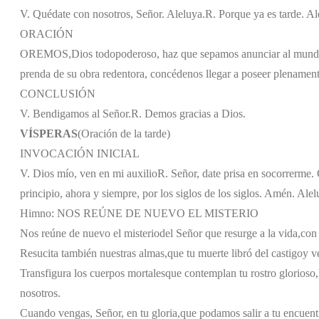
V. Quédate con nosotros, Señor. Aleluya.
R. Porque ya es tarde. Al
ORACIÓN
OREMOS,
Dios todopoderoso, haz que sepamos anunciar al mundo l
prenda de su obra redentora, concédenos llegar a poseer plenament
CONCLUSIÓN
V. Bendigamos al Señor.
R. Demos gracias a Dios.
VÍSPERAS
(Oración de la tarde)
INVOCACIÓN INICIAL
V. Dios mío, ven en mi auxilio
R. Señor, date prisa en socorrerme. G
principio, ahora y siempre, por los siglos de los siglos. Amén. Alel
Himno: NOS REÚNE DE NUEVO EL MISTERIO
Nos reúne de nuevo el misterio
del Señor que resurge a la vida,
con 
Resucita también nuestras almas,
que tu muerte libró del castigo
y v
Transfigura los cuerpos mortales
que contemplan tu rostro glorioso,
nosotros.
Cuando vengas, Señor, en tu gloria,
que podamos salir a tu encuent