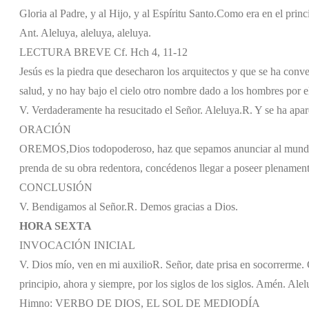
Gloria al Padre, y al Hijo, y al Espíritu Santo.
Como era en el princi
Ant. Aleluya, aleluya, aleluya.
LECTURA BREVE Cf. Hch 4, 11-12
Jesús es la piedra que desecharon los arquitectos y que se ha conve
salud, y no hay bajo el cielo otro nombre dado a los hombres por 
V. Verdaderamente ha resucitado el Señor. Aleluya.
R. Y se ha apa
ORACIÓN
OREMOS,
Dios todopoderoso, haz que sepamos anunciar al mundo l
prenda de su obra redentora, concédenos llegar a poseer plenament
CONCLUSIÓN
V. Bendigamos al Señor.
R. Demos gracias a Dios.
HORA SEXTA
INVOCACIÓN INICIAL
V. Dios mío, ven en mi auxilio
R. Señor, date prisa en socorrerme. G
principio, ahora y siempre, por los siglos de los siglos. Amén. Alel
Himno: VERBO DE DIOS, EL SOL DE MEDIODÍA