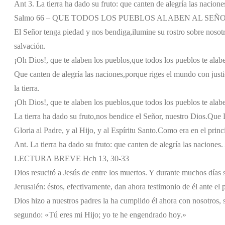
Ant 3. La tierra ha dado su fruto: que canten de alegría las nacione
Salmo 66 – QUE TODOS LOS PUEBLOS ALABEN AL SEÑO
El Señor tenga piedad y nos bendiga,
ilumine su rostro sobre nosot
salvación.
¡Oh Dios!, que te alaben los pueblos,
que todos los pueblos te alab
Que canten de alegría las naciones,
porque riges el mundo con justi
la tierra.
¡Oh Dios!, que te alaben los pueblos,
que todos los pueblos te alab
La tierra ha dado su fruto,
nos bendice el Señor, nuestro Dios.
Que D
Gloria al Padre, y al Hijo, y al Espíritu Santo.
Como era en el princi
Ant. La tierra ha dado su fruto: que canten de alegría las naciones.
LECTURA BREVE Hch 13, 30-33
Dios resucitó a Jesús de entre los muertos. Y durante muchos días 
Jerusalén: éstos, efectivamente, dan ahora testimonio de él ante e
Dios hizo a nuestros padres la ha cumplido él ahora con nosotros, s
segundo: «Tú eres mi Hijo; yo te he engendrado hoy.»