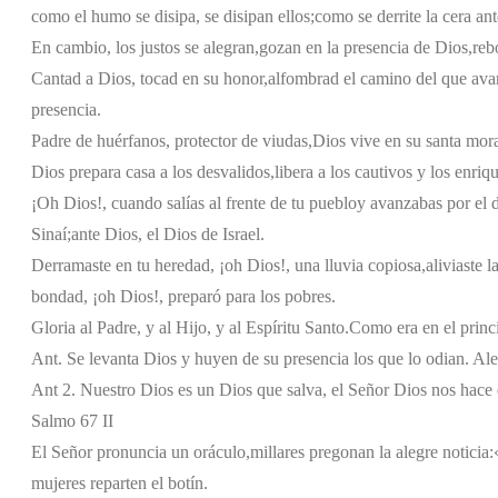
como el humo se disipa, se disipan ellos;
como se derrite la cera ant
En cambio, los justos se alegran,
gozan en la presencia de Dios,
reb
Cantad a Dios, tocad en su honor,
alfombrad el camino del que avan
presencia.
Padre de huérfanos, protector de viudas,
Dios vive en su santa mor
Dios prepara casa a los desvalidos,
libera a los cautivos y los enriq
¡Oh Dios!, cuando salías al frente de tu pueblo
y avanzabas por el d
Sinaí;
ante Dios, el Dios de Israel.
Derramaste en tu heredad, ¡oh Dios!, una lluvia copiosa,
aliviaste l
bondad, ¡oh Dios!, preparó para los pobres.
Gloria al Padre, y al Hijo, y al Espíritu Santo.
Como era en el princi
Ant. Se levanta Dios y huyen de su presencia los que lo odian. Ale
Ant 2. Nuestro Dios es un Dios que salva, el Señor Dios nos hace 
Salmo 67 II
El Señor pronuncia un oráculo,
millares pregonan la alegre noticia:
mujeres reparten el botín.