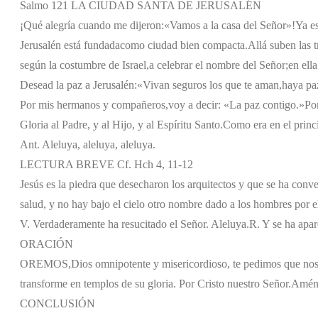
Salmo 121 LA CIUDAD SANTA DE JERUSALÉN
¡Qué alegría cuando me dijeron:
«Vamos a la casa del Señor»!
Ya es
Jerusalén está fundada
como ciudad bien compacta.
Allá suben las t
según la costumbre de Israel,
a celebrar el nombre del Señor;
en ella
Desead la paz a Jerusalén:
«Vivan seguros los que te aman,
haya pa
Por mis hermanos y compañeros,
voy a decir: «La paz contigo.»
Por
Gloria al Padre, y al Hijo, y al Espíritu Santo.
Como era en el princi
Ant. Aleluya, aleluya, aleluya.
LECTURA BREVE Cf. Hch 4, 11-12
Jesús es la piedra que desecharon los arquitectos y que se ha conve
salud, y no hay bajo el cielo otro nombre dado a los hombres por 
V. Verdaderamente ha resucitado el Señor. Aleluya.
R. Y se ha apa
ORACIÓN
OREMOS,
Dios omnipotente y misericordioso, te pedimos que nos 
transforme en templos de su gloria. Por Cristo nuestro Señor.
Amén
CONCLUSIÓN