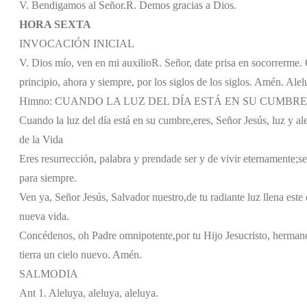
V. Bendigamos al Señor.
R. Demos gracias a Dios.
HORA SEXTA
INVOCACIÓN INICIAL
V. Dios mío, ven en mi auxilio
R. Señor, date prisa en socorrerme. G
principio, ahora y siempre, por los siglos de los siglos. Amén. Alel
Himno: CUANDO LA LUZ DEL DÍA ESTÁ EN SU CUMBRE
Cuando la luz del día está en su cumbre,
eres, Señor Jesús, luz y al
de la Vida
Eres resurrección, palabra y prenda
de ser y de vivir eternamente;
se
para siempre.
Ven ya, Señor Jesús, Salvador nuestro,
de tu radiante luz llena este 
nueva vida.
Concédenos, oh Padre omnipotente,
por tu Hijo Jesucristo, herman
tierra un cielo nuevo. Amén.
SALMODIA
Ant 1. Aleluya, aleluya, aleluya.