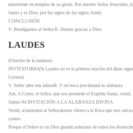
transforme en templos de su gloria. Por nuestro Señor Jesucristo, tu
Santo y es Dios, por los siglos de los siglos.
Amén
CONCLUSIÓN
V. Bendigamos al Señor.
R. Demos gracias a Dios.
LAUDES
(Oración de la mañana)
INVITATORIO
(Si Laudes no es la primera oración del día
se sigu
Lectura)
V. Señor abre mis labios
R. Y mi boca proclamará tu alabanza
Ant. A Cristo, el Señor, que nos prometió el Espíritu Santo, venid
Salmo 94 INVITACIÓN A LA ALABANZA DIVINA
Venid, aclamemos al Señor,
demos vítores a la Roca que nos salva;
cantos.
Porque el Señor es un Dios grande,
soberano de todos los dioses:
ti