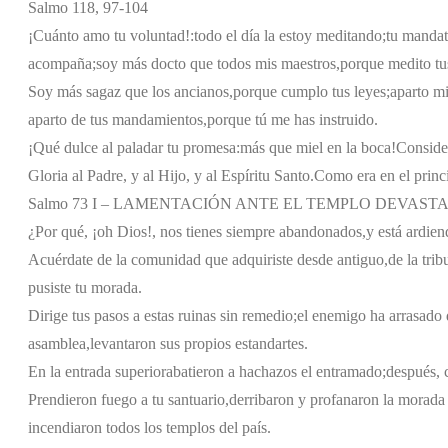
Salmo 118, 97-104
¡Cuánto amo tu voluntad!:
todo el día la estoy meditando;
tu mandat
acompaña;
soy más docto que todos mis maestros,
porque medito tu
Soy más sagaz que los ancianos,
porque cumplo tus leyes;
aparto mi
aparto de tus mandamientos,
porque tú me has instruido.
¡Qué dulce al paladar tu promesa:
más que miel en la boca!
Consider
Gloria al Padre, y al Hijo, y al Espíritu Santo.
Como era en el princi
Salmo 73 I – LAMENTACIÓN ANTE EL TEMPLO DEVAST
¿Por qué, ¡oh Dios!, nos tienes siempre abandonados,
y está ardien
Acuérdate de la comunidad que adquiriste desde antiguo,
de la tri
pusiste tu morada.
Dirige tus pasos a estas ruinas sin remedio;
el enemigo ha arrasado d
asamblea,
levantaron sus propios estandartes.
En la entrada superior
abatieron a hachazos el entramado;
después, 
Prendieron fuego a tu santuario,
derribaron y profanaron la morada
incendiaron todos los templos del país.