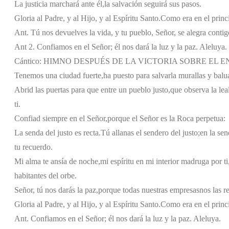
La justicia marchará ante él,
la salvación seguirá sus pasos.
Gloria al Padre, y al Hijo, y al Espíritu Santo.
Como era en el princi
Ant. Tú nos devuelves la vida, y tu pueblo, Señor, se alegra contig
Ant 2. Confiamos en el Señor; él nos dará la luz y la paz. Aleluya.
Cántico: HIMNO DESPUÉS DE LA VICTORIA SOBRE EL ENEMI
Tenemos una ciudad fuerte,
ha puesto para salvarla murallas y balua
Abrid las puertas para que entre un pueblo justo,
que observa la lea
ti.
Confiad siempre en el Señor,
porque el Señor es la Roca perpetua:
La senda del justo es recta.
Tú allanas el sendero del justo;
en la sen
tu recuerdo.
Mi alma te ansía de noche,
mi espíritu en mi interior madruga por ti
habitantes del orbe.
Señor, tú nos darás la paz,
porque todas nuestras empresas
nos las re
Gloria al Padre, y al Hijo, y al Espíritu Santo.
Como era en el princi
Ant. Confiamos en el Señor; él nos dará la luz y la paz. Aleluya.