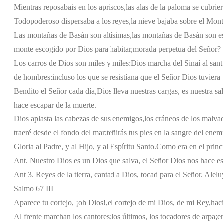
Mientras reposabais en los apriscos,
las alas de la paloma se cubrier
Todopoderoso dispersaba a los reyes,
la nieve bajaba sobre el Mon
Las montañas de Basán son altísimas,
las montañas de Basán son e
monte escogido por Dios para habitar,
morada perpetua del Señor?
Los carros de Dios son miles y miles:
Dios marcha del Sinaí al sant
de hombres:
incluso los que se resistían
a que el Señor Dios tuviera
Bendito el Señor cada día,
Dios lleva nuestras cargas, es nuestra sa
hace escapar de la muerte.
Dios aplasta las cabezas de sus enemigos,
los cráneos de los malv
traeré desde el fondo del mar;
teñirás tus pies en la sangre del enem
Gloria al Padre, y al Hijo, y al Espíritu Santo.
Como era en el princi
Ant. Nuestro Dios es un Dios que salva, el Señor Dios nos hace es
Ant 3. Reyes de la tierra, cantad a Dios, tocad para el Señor. Alelu
Salmo 67 III
Aparece tu cortejo, ¡oh Dios!,
el cortejo de mi Dios, de mi Rey,
haci
Al frente marchan los cantores;
los últimos, los tocadores de arpa;
e