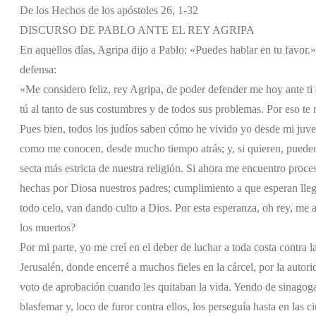
De los Hechos de los apóstoles 26, 1-32
DISCURSO DE PABLO ANTE EL REY AGRIPA
En aquellos días, Agripa dijo a Pablo: «Puedes hablar en tu favor.»
defensa:
«Me considero feliz, rey Agripa, de poder defender me hoy ante ti d
tú al tanto de sus costumbres y de todos sus problemas. Por eso t
Pues bien, todos los judíos saben cómo he vivido yo desde mi juve
como me conocen, desde mucho tiempo atrás; y, si quieren, pueden a
secta más estricta de nuestra religión. Si ahora me encuentro proc
hechas por Diosa nuestros padres; cumplimiento a que esperan lleg
todo celo, van dando culto a Dios. Por esta esperanza, oh rey, me a
los muertos?
Por mi parte, yo me creí en el deber de luchar a toda costa contra 
Jerusalén, donde encerré a muchos fieles en la cárcel, por la autori
voto de aprobación cuando les quitaban la vida. Yendo de sinagoga 
blasfemar y, loco de furor contra ellos, los perseguía hasta en las c