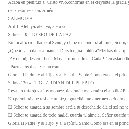
Acaba en plenitud al Cristo vivo,
confirma en el creyente la gracia 
de la resurrección. Amén.
SALMODIA
Ant 1. Aleluya, aleluya, aleluya.
Salmo 119 – DESEO DE LA PAZ
En mi aflicción llamé al Señor,
y él me respondió.
Líbrame, Señor, d
¿Qué te va a dar o a mandar Dios,
lengua traidora?
Flechas de arque
¡Ay de mí, desterrado en Masac,
acampado en Cadar!
Demasiado ll
«Paz»,
ellos dicen: «Guerra».
Gloria al Padre, y al Hijo, y al Espíritu Santo.
Como era en el princi
Salmo 120 – EL GUARDIÁN DEL PUEBLO.
Levanto mis ojos a los montes:
¿de dónde me vendrá el auxilio?
El 
No permitirá que resbale tu pie,
tu guardián no duerme;
no duerme n
El Señor te guarda a su sombra,
está a tu derecha;
de día el sol no t
El Señor te guarda de todo mal,
él guarda tu alma;
el Señor guarda t
Gloria al Padre, y al Hijo, y al Espíritu Santo.
Como era en el princi