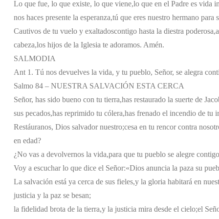
Lo que fue, lo que existe, lo que viene,
lo que en el Padre es vida i
nos haces presente la esperanza,
tú que eres nuestro hermano para 
Cautivos de tu vuelo y exaltados
contigo hasta la diestra poderosa,
a
cabeza,
los hijos de la Iglesia te adoramos. Amén.
SALMODIA
Ant 1. Tú nos devuelves la vida, y tu pueblo, Señor, se alegra cont
Salmo 84 – NUESTRA SALVACIÓN ESTA CERCA
Señor, has sido bueno con tu tierra,
has restaurado la suerte de Jaco
sus pecados,
has reprimido tu cólera,
has frenado el incendio de tu ir
Restáuranos, Dios salvador nuestro;
cesa en tu rencor contra nosotr
en edad?
¿No vas a devolvernos la vida,
para que tu pueblo se alegre contig
Voy a escuchar lo que dice el Señor:
«Dios anuncia la paz
a su pueb
La salvación está ya cerca de sus fieles,
y la gloria habitará en nuest
justicia y la paz se besan;
la fidelidad brota de la tierra,
y la justicia mira desde el cielo;
el Seño