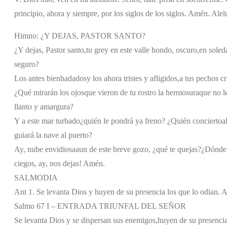
principio, ahora y siempre, por los siglos de los siglos. Amén. Alel
Himno: ¿Y DEJAS, PASTOR SANTO?
¿Y dejas, Pastor santo,
tu grey en este valle hondo, oscuro,
en soleda
seguro?
Los antes bienhadados
y los ahora tristes y afligidos,
a tus pechos cr
¿Qué mirarán los ojos
que vieron de tu rostro la hermosura
que no l
llanto y amargura?
Y a este mar turbado
¿quién le pondrá ya freno? ¿Quién concierto
a
guiará la nave al puerto?
Ay, nube envidiosa
aun de este breve gozo, ¿qué te quejas?
¿Dónde 
ciegos, ay, nos dejas! Amén.
SALMODIA
Ant 1. Se levanta Dios y huyen de su presencia los que lo odian. A
Salmo 67 I – ENTRADA TRIUNFAL DEL SEÑOR
Se levanta Dios y se dispersan sus enemigos,
huyen de su presencia