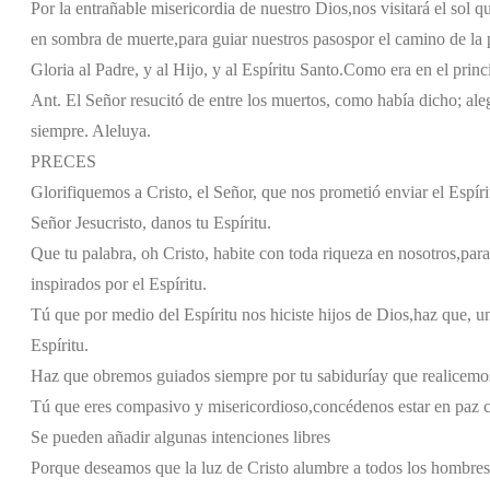
Por la entrañable misericordia de nuestro Dios,
nos visitará el sol q
en sombra de muerte,
para guiar nuestros pasos
por el camino de la 
Gloria al Padre, y al Hijo, y al Espíritu Santo.
Como era en el princi
Ant. El Señor resucitó de entre los muertos, como había dicho; al
siempre. Aleluya.
PRECES
Glorifiquemos a Cristo, el Señor, que nos prometió enviar el Espír
Señor Jesucristo, danos tu Espíritu.
Que tu palabra, oh Cristo, habite con toda riqueza en nosotros,
para
inspirados por el Espíritu.
Tú que por medio del Espíritu nos hiciste hijos de Dios,
haz que, u
Espíritu.
Haz que obremos guiados siempre por tu sabiduría
y que realicemos
Tú que eres compasivo y misericordioso,
concédenos estar en paz 
Se pueden añadir algunas intenciones libres
Porque deseamos que la luz de Cristo alumbre a todos los hombres,