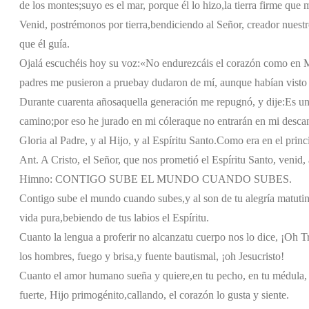
de los montes;
suyo es el mar, porque él lo hizo,
la tierra firme que
Venid, postrémonos por tierra,
bendiciendo al Señor, creador nuestr
que él guía.
Ojalá escuchéis hoy su voz:
«No endurezcáis el corazón como en 
padres me pusieron a prueba
y dudaron de mí, aunque habían visto
Durante cuarenta años
aquella generación me repugnó, y dije:
Es un
camino;
por eso he jurado en mi cólera
que no entrarán en mi desca
Gloria al Padre, y al Hijo, y al Espíritu Santo.
Como era en el princi
Ant. A Cristo, el Señor, que nos prometió el Espíritu Santo, venid
Himno: CONTIGO SUBE EL MUNDO CUANDO SUBES.
Contigo sube el mundo cuando subes,
y al son de tu alegría matuti
vida pura,
bebiendo de tus labios el Espíritu.
Cuanto la lengua a proferir no alcanza
tu cuerpo nos lo dice, ¡Oh T
los hombres, fuego y brisa,
y fuente bautismal, ¡oh Jesucristo!
Cuanto el amor humano sueña y quiere,
en tu pecho, en tu médula, 
fuerte, Hijo primogénito,
callando, el corazón lo gusta y siente.