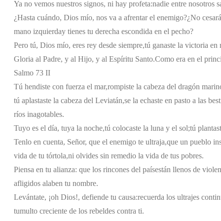
Ya no vemos nuestros signos, ni hay profeta:
nadie entre nosotros 
¿Hasta cuándo, Dios mío, nos va a afrentar el enemigo?
¿No cesará
mano izquierda
y tienes tu derecha escondida en el pecho?
Pero tú, Dios mío, eres rey desde siempre,
tú ganaste la victoria en 
Gloria al Padre, y al Hijo, y al Espíritu Santo.
Como era en el princi
Salmo 73 II
Tú hendiste con fuerza el mar,
rompiste la cabeza del dragón marin
tú aplastaste la cabeza del Leviatán,
se la echaste en pasto a las best
ríos inagotables.
Tuyo es el día, tuya la noche,
tú colocaste la luna y el sol;
tú plantas
Tenlo en cuenta, Señor, que el enemigo te ultraja,
que un pueblo in
vida de tu tórtola,
ni olvides sin remedio la vida de tus pobres.
Piensa en tu alianza: que los rincones del país
están llenos de violen
afligidos alaben tu nombre.
Levántate, ¡oh Dios!, defiende tu causa:
recuerda los ultrajes conti
tumulto creciente de los rebeldes contra ti.