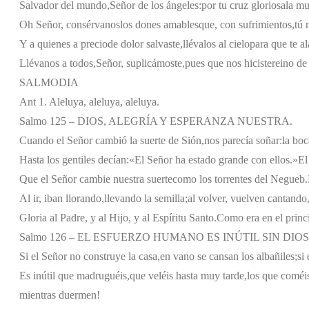
Salvador del mundo,
Señor de los ángeles:
por tu cruz gloriosa
la mu
Oh Señor, consérvanos
los dones amables
que, con sufrimientos,
tú 
Y a quienes a precio
de dolor salvaste,
llévalos al cielo
para que te a
Llévanos a todos,
Señor, suplicámoste,
pues que nos hiciste
reino de
SALMODIA
Ant 1. Aleluya, aleluya, aleluya.
Salmo 125 – DIOS, ALEGRÍA Y ESPERANZA NUESTRA.
Cuando el Señor cambió la suerte de Sión,
nos parecía soñar:
la boc
Hasta los gentiles decían:
«El Señor ha estado grande con ellos.»
El
Que el Señor cambie nuestra suerte
como los torrentes del Negueb.
Al ir, iban llorando,
llevando la semilla;
al volver, vuelven cantando
Gloria al Padre, y al Hijo, y al Espíritu Santo.
Como era en el princi
Salmo 126 – EL ESFUERZO HUMANO ES INÚTIL SIN DIOS
Si el Señor no construye la casa,
en vano se cansan los albañiles;
si
Es inútil que madruguéis,
que veléis hasta muy tarde,
los que coméis
mientras duermen!