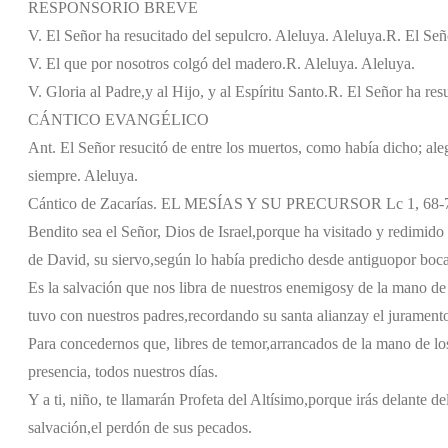
RESPONSORIO BREVE
V. El Señor ha resucitado del sepulcro. Aleluya. Aleluya.
R. El Señ
V. El que por nosotros colgó del madero.
R. Aleluya. Aleluya.
V. Gloria al Padre,y al Hijo, y al Espíritu Santo.
R. El Señor ha resu
CÁNTICO EVANGÉLICO
Ant. El Señor resucitó de entre los muertos, como había dicho; al
siempre. Aleluya.
Cántico de Zacarías. EL MESÍAS Y SU PRECURSOR Lc 1, 68-
Bendito sea el Señor, Dios de Israel,
porque ha visitado y redimido 
de David, su siervo,
según lo había predicho desde antiguo
por boca
Es la salvación que nos libra de nuestros enemigos
y de la mano de
tuvo con nuestros padres,
recordando su santa alianza
y el jurament
Para concedernos que, libres de temor,
arrancados de la mano de lo
presencia, todos nuestros días.
Y a ti, niño, te llamarán Profeta del Altísimo,
porque irás delante de
salvación,
el perdón de sus pecados.