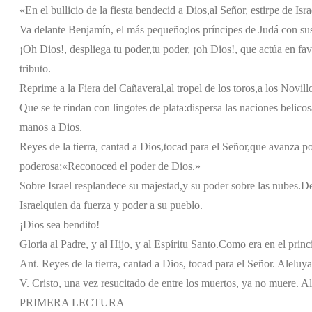
«En el bullicio de la fiesta bendecid a Dios,
al Señor, estirpe de Isra
Va delante Benjamín, el más pequeño;
los príncipes de Judá con sus
¡Oh Dios!, despliega tu poder,
tu poder, ¡oh Dios!, que actúa en fav
tributo.
Reprime a la Fiera del Cañaveral,
al tropel de los toros,
a los Novill
Que se te rindan con lingotes de plata:
dispersa las naciones belicos
manos a Dios.
Reyes de la tierra, cantad a Dios,
tocad para el Señor,
que avanza por
poderosa:
«Reconoced el poder de Dios.»
Sobre Israel resplandece su majestad,
y su poder sobre las nubes.
De
Israel
quien da fuerza y poder a su pueblo.
¡Dios sea bendito!
Gloria al Padre, y al Hijo, y al Espíritu Santo.
Como era en el princi
Ant. Reyes de la tierra, cantad a Dios, tocad para el Señor. Aleluya
V. Cristo, una vez resucitado de entre los muertos, ya no muere. A
PRIMERA LECTURA