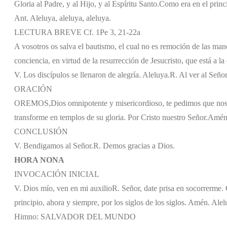
Gloria al Padre, y al Hijo, y al Espíritu Santo.
Como era en el princi
Ant. Aleluya, aleluya, aleluya.
LECTURA BREVE Cf. 1Pe 3, 21-22a
A vosotros os salva el bautismo, el cual no es remoción de las man
conciencia, en virtud de la resurrección de Jesucristo, que está a la
V. Los discípulos se llenaron de alegría. Aleluya.
R. Al ver al Señor
ORACIÓN
OREMOS,
Dios omnipotente y misericordioso, te pedimos que nos 
transforme en templos de su gloria. Por Cristo nuestro Señor.
Amén
CONCLUSIÓN
V. Bendigamos al Señor.
R. Demos gracias a Dios.
HORA NONA
INVOCACIÓN INICIAL
V. Dios mío, ven en mi auxilio
R. Señor, date prisa en socorrerme. G
principio, ahora y siempre, por los siglos de los siglos. Amén. Alel
Himno: SALVADOR DEL MUNDO