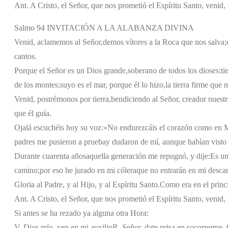
Ant. A Cristo, el Señor, que nos prometió el Espíritu Santo, venid
Salmo 94 INVITACIÓN A LA ALABANZA DIVINA
Venid, aclamemos al Señor,
demos vítores a la Roca que nos salva;
cantos.
Porque el Señor es un Dios grande,
soberano de todos los dioses:
ti
de los montes;
suyo es el mar, porque él lo hizo,
la tierra firme que
Venid, postrémonos por tierra,
bendiciendo al Señor, creador nuestr
que él guía.
Ojalá escuchéis hoy su voz:
«No endurezcáis el corazón como en 
padres me pusieron a prueba
y dudaron de mí, aunque habían visto
Durante cuarenta años
aquella generación me repugnó, y dije:
Es un
camino;
por eso he jurado en mi cólera
que no entrarán en mi desca
Gloria al Padre, y al Hijo, y al Espíritu Santo.
Como era en el princi
Ant. A Cristo, el Señor, que nos prometió el Espíritu Santo, venid
Si antes se ha rezado ya alguna otra Hora:
V. Dios mío, ven en mi auxilio
R. Señor, date prisa en socorrerme. G