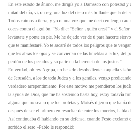
En este estado de ánimo, me dirigía yo a Damasco con potestad y c
mitad del día, vi, oh rey, una luz del cielo más brillante que la de
Todos caímos a tierra, y yo oí una voz que me decía en lengua ara
coces contra el aguijón.” Yo dije: “Señor, ¿quién eres?” y el Señor
levántate y ponte en pie. Me he dejado ver de ti para hacerte siervo
que te manifestaré. Yo te sacaré de todos los peligros que te vengan
que les abras los ojos y se conviertan de las tinieblas a la luz, del
perdón de los pecados y su parte en la herencia de los justos.”
En verdad, oh rey Agripa, no he sido desobediente a aquella visión
de Jerusalén, a los de toda Judea y a los gentiles, vengo predicand
verdadero arrepentimiento. Por este motivo me prendieron los judío
la ayuda de Dios, que me ha sostenido hasta hoy, estoy todavía fi
alguna que no sea lo que los profetas y Moisés dijeron que había d
después de ser el primero en resucitar de entre los muertos, había de
Así continuaba él hablando en su defensa, cuando Festo exclamó e
sorbido el seso.»
Pablo le respondió: