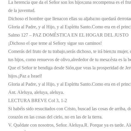
La herencia que da el Señor son los hijos;
una recompensa es el frut
de la juventud.
Dichoso el hombre que llena
con ellas su aljaba:
no quedará derrota
Gloria al Padre, y al Hijo, y al Espíritu Santo.
Como era en el princi
Salmo 127 – PAZ DOMÉSTICA EN EL HOGAR DEL JUSTO
¡Dichoso el que teme al Señor
y sigue sus caminos!
Comerás del fruto de tu trabajo,
serás dichoso, te irá bien;
tu mujer,
tus hijos, como renuevos de olivo,
alrededor de tu mesa:
ésta es la 
Que el Señor te bendiga desde Sión,
que veas la prosperidad de Jer
hijos.
¡Paz a Israel!
Gloria al Padre, y al Hijo, y al Espíritu Santo.
Como era en el princi
Ant. Aleluya, aleluya, aleluya.
LECTURA BREVE Col 3, 1-2
Si habéis sido resucitados con Cristo, buscad las cosas de arriba, 
corazón en las cosas del cielo, no en las de la tierra.
V. Quédate con nosotros, Señor. Aleluya.
R. Porque ya es tarde. Al