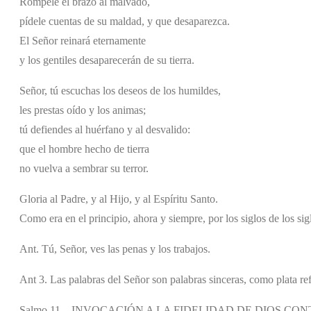
Rómpele el brazo al malvado,
pídele cuentas de su maldad, y que desaparezca.
El Señor reinará eternamente
y los gentiles desaparecerán de su tierra.
Señor, tú escuchas los deseos de los humildes,
les prestas oído y los animas;
tú defiendes al huérfano y al desvalido:
que el hombre hecho de tierra
no vuelva a sembrar su terror.
Gloria al Padre, y al Hijo, y al Espíritu Santo.
Como era en el principio, ahora y siempre, por los siglos de los si
Ant. Tú, Señor, ves las penas y los trabajos.
Ant 3. Las palabras del Señor son palabras sinceras, como plata ref
Salmo 11 – INVOCACIÓN A LA FIDELIDAD DE DIOS C