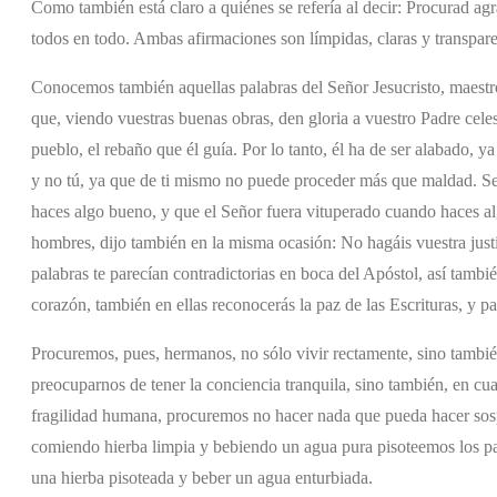
Como también está claro a quiénes se refería al decir: Procurad a
todos en todo. Ambas afirmaciones son límpidas, claras y transparent
Conocemos también aquellas palabras del Señor Jesucristo, maestro
que, viendo vuestras buenas obras, den gloria a vuestro Padre celes
pueblo, el rebaño que él guía. Por lo tanto, él ha de ser alabado, 
y no tú, ya que de ti mismo no puede proceder más que maldad. Serí
haces algo bueno, y que el Señor fuera vituperado cuando haces al
hombres, dijo también en la misma ocasión: No hagáis vuestra jus
palabras te parecían contradictorias en boca del Apóstol, así tambié
corazón, también en ellas reconocerás la paz de las Escrituras, y p
Procuremos, pues, hermanos, no sólo vivir rectamente, sino también
preocuparnos de tener la conciencia tranquila, sino también, en cua
fragilidad humana, procuremos no hacer nada que pueda hacer sos
comiendo hierba limpia y bebiendo un agua pura pisoteemos los pa
una hierba pisoteada y beber un agua enturbiada.