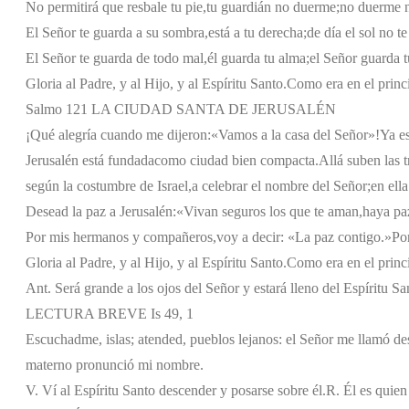
No permitirá que resbale tu pie,
tu guardián no duerme;
no duerme n
El Señor te guarda a su sombra,
está a tu derecha;
de día el sol no t
El Señor te guarda de todo mal,
él guarda tu alma;
el Señor guarda t
Gloria al Padre, y al Hijo, y al Espíritu Santo.
Como era en el princi
Salmo 121 LA CIUDAD SANTA DE JERUSALÉN
¡Qué alegría cuando me dijeron:
«Vamos a la casa del Señor»!
Ya es
Jerusalén está fundada
como ciudad bien compacta.
Allá suben las t
según la costumbre de Israel,
a celebrar el nombre del Señor;
en ella
Desead la paz a Jerusalén:
«Vivan seguros los que te aman,
haya pa
Por mis hermanos y compañeros,
voy a decir: «La paz contigo.»
Por
Gloria al Padre, y al Hijo, y al Espíritu Santo.
Como era en el princi
Ant. Será grande a los ojos del Señor y estará lleno del Espíritu S
LECTURA BREVE Is 49, 1
Escuchadme, islas; atended, pueblos lejanos: el Señor me llamó de
materno pronunció mi nombre.
V. Ví al Espíritu Santo descender y posarse sobre él.
R. Él es quien