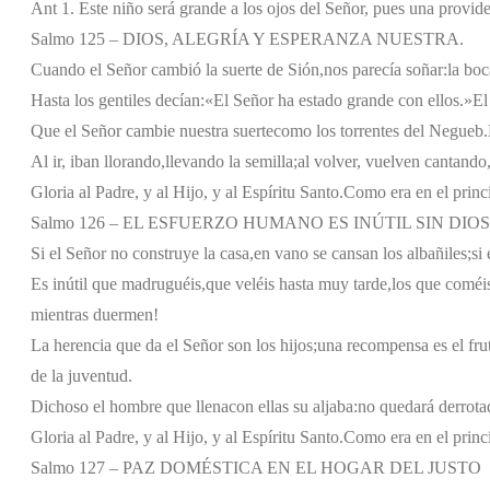
Ant 1. Este niño será grande a los ojos del Señor, pues una provide
Salmo 125 – DIOS, ALEGRÍA Y ESPERANZA NUESTRA.
Cuando el Señor cambió la suerte de Sión,
nos parecía soñar:
la boc
Hasta los gentiles decían:
«El Señor ha estado grande con ellos.»
El
Que el Señor cambie nuestra suerte
como los torrentes del Negueb.
Al ir, iban llorando,
llevando la semilla;
al volver, vuelven cantando
Gloria al Padre, y al Hijo, y al Espíritu Santo.
Como era en el princi
Salmo 126 – EL ESFUERZO HUMANO ES INÚTIL SIN DIOS
Si el Señor no construye la casa,
en vano se cansan los albañiles;
si
Es inútil que madruguéis,
que veléis hasta muy tarde,
los que coméis
mientras duermen!
La herencia que da el Señor son los hijos;
una recompensa es el frut
de la juventud.
Dichoso el hombre que llena
con ellas su aljaba:
no quedará derrota
Gloria al Padre, y al Hijo, y al Espíritu Santo.
Como era en el princi
Salmo 127 – PAZ DOMÉSTICA EN EL HOGAR DEL JUSTO