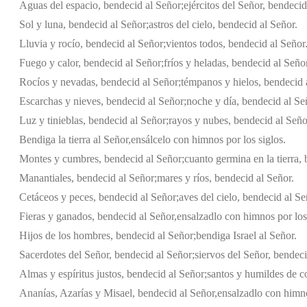
Aguas del espacio, bendecid al Señor;
ejércitos del Señor, bendecid
Sol y luna, bendecid al Señor;
astros del cielo, bendecid al Señor.
Lluvia y rocío, bendecid al Señor;
vientos todos, bendecid al Señor
Fuego y calor, bendecid al Señor;
fríos y heladas, bendecid al Señor
Rocíos y nevadas, bendecid al Señor;
témpanos y hielos, bendecid 
Escarchas y nieves, bendecid al Señor;
noche y día, bendecid al Se
Luz y tinieblas, bendecid al Señor;
rayos y nubes, bendecid al Seño
Bendiga la tierra al Señor,
ensálcelo con himnos por los siglos.
Montes y cumbres, bendecid al Señor;
cuanto germina en la tierra,
Manantiales, bendecid al Señor;
mares y ríos, bendecid al Señor.
Cetáceos y peces, bendecid al Señor;
aves del cielo, bendecid al Se
Fieras y ganados, bendecid al Señor,
ensalzadlo con himnos por los 
Hijos de los hombres, bendecid al Señor;
bendiga Israel al Señor.
Sacerdotes del Señor, bendecid al Señor;
siervos del Señor, bendeci
Almas y espíritus justos, bendecid al Señor;
santos y humildes de c
Ananías, Azarías y Misael, bendecid al Señor,
ensalzadlo con himno