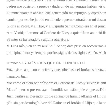
padres me pusieron a prueba
y dudaron de mí, aunque habían visto
Durante cuarenta años
aquella generación me repugnó, y dije:
Es un
camino;
por eso he jurado en mi cólera
que no entrarán en mi desca
Gloria al Padre, y al Hijo, y al Espíritu Santo.
Como era en el princi
Ant. Venid, adoremos al Cordero de Dios, a quien Juan anunció lle
Si antes se ha rezado ya alguna otra Hora:
V. Dios mío, ven en mi auxilio
R. Señor, date prisa en socorrerme. G
principio, ahora y siempre, por los siglos de los siglos. Amén. Alel
Himno: VOZ MÁS RICA QUE UN CONCIERTO
Voz más rica que un concierto
y que sube hasta el Jordán
es la voz,
llamaron Juan.
Vio cómo el cielo se abría
sobre el Cordero de Dios,
y su voz le anu
Más aún, en su presencia,
con humilde sumisión,
pide el que es Dio
Juan bautiza al Deseado,
¡doble abismo de humildad!:
ante el Hijo
¡Oh sin par doxología!:
voz del Padre en el Jordán,
el Hijo que la a