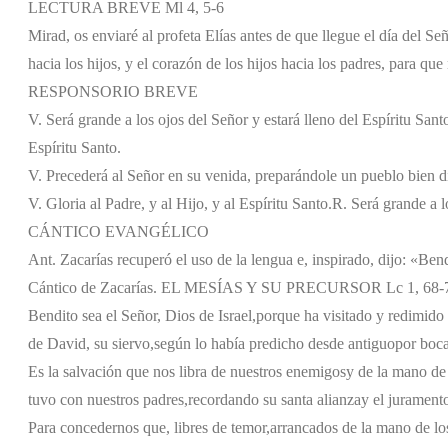
LECTURA BREVE Ml 4, 5-6
Mirad, os enviaré al profeta Elías antes de que llegue el día del Se
hacia los hijos, y el corazón de los hijos hacia los padres, para que 
RESPONSORIO BREVE
V. Será grande a los ojos del Señor y estará lleno del Espíritu Sant
Espíritu Santo.
V. Precederá al Señor en su venida, preparándole un pueblo bien d
V. Gloria al Padre, y al Hijo, y al Espíritu Santo.
R. Será grande a l
CÁNTICO EVANGÉLICO
Ant. Zacarías recuperó el uso de la lengua e, inspirado, dijo: «Bend
Cántico de Zacarías. EL MESÍAS Y SU PRECURSOR Lc 1, 68-
Bendito sea el Señor, Dios de Israel,
porque ha visitado y redimido 
de David, su siervo,
según lo había predicho desde antiguo
por boca
Es la salvación que nos libra de nuestros enemigos
y de la mano de
tuvo con nuestros padres,
recordando su santa alianza
y el jurament
Para concedernos que, libres de temor,
arrancados de la mano de lo