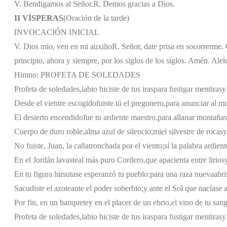
V. Bendigamos al Señor.
R. Demos gracias a Dios.
II VÍSPERAS
(Oración de la tarde)
INVOCACIÓN INICIAL
V. Dios mío, ven en mi auxilio
R. Señor, date prisa en socorrerme. G
principio, ahora y siempre, por los siglos de los siglos. Amén. Alel
Himno: PROFETA DE SOLEDADES
Profeta de soledades,
labio hiciste de tus iras
para fustigar mentiras
y
Desde el vientre escogido
fuiste tú el pregonero,
para anunciar al 
El desierto encendido
fue tu ardiente maestro,
para allanar montañas
Cuerpo de duro roble,
alma azul de silencio;
miel silvestre de rocas
y
No fuiste, Juan, la caña
tronchada por el viento;
sí la palabra ardient
En el Jordán lavaste
al más puro Cordero,
que apacienta entre lirios
En tu figura hirsuta
se esperanzó tu pueblo:
para una raza nueva
abri
Sacudiste el azote
ante el poder soberbio;
y ante el Sol que nacía
se 
Por fin, en un banquete
y en el placer de un ebrio,
el vino de tu san
Profeta de soledades,
labio hiciste de tus iras
para fustigar mentiras
y