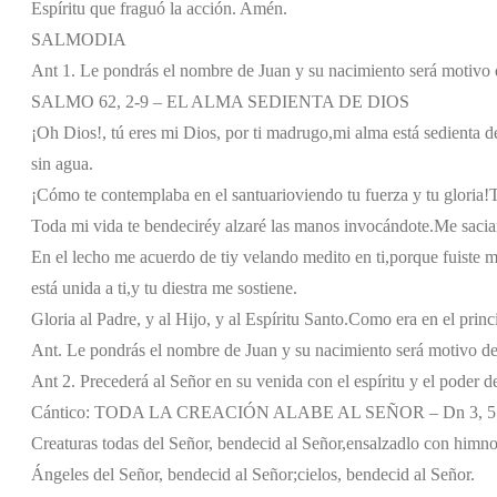
Espíritu que fraguó la acción. Amén.
SALMODIA
Ant 1. Le pondrás el nombre de Juan y su nacimiento será motivo 
SALMO 62, 2-9 – EL ALMA SEDIENTA DE DIOS
¡Oh Dios!, tú eres mi Dios, por ti madrugo,
mi alma está sedienta de
sin agua.
¡Cómo te contemplaba en el santuario
viendo tu fuerza y tu gloria!
T
Toda mi vida te bendeciré
y alzaré las manos invocándote.
Me sacia
En el lecho me acuerdo de ti
y velando medito en ti,
porque fuiste m
está unida a ti,
y tu diestra me sostiene.
Gloria al Padre, y al Hijo, y al Espíritu Santo.
Como era en el princi
Ant. Le pondrás el nombre de Juan y su nacimiento será motivo de
Ant 2. Precederá al Señor en su venida con el espíritu y el poder d
Cántico: TODA LA CREACIÓN ALABE AL SEÑOR – Dn 3, 57
Creaturas todas del Señor, bendecid al Señor,
ensalzadlo con himnos
Ángeles del Señor, bendecid al Señor;
cielos, bendecid al Señor.