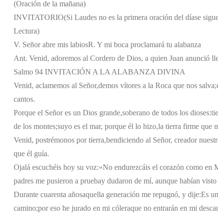
(Oración de la mañana)
INVITATORIO
(Si Laudes no es la primera oración del día
se sigu
Lectura)
V. Señor abre mis labios
R. Y mi boca proclamará tu alabanza
Ant. Venid, adoremos al Cordero de Dios, a quien Juan anunció lle
Salmo 94 INVITACIÓN A LA ALABANZA DIVINA
Venid, aclamemos al Señor,
demos vítores a la Roca que nos salva;
cantos.
Porque el Señor es un Dios grande,
soberano de todos los dioses:
ti
de los montes;
suyo es el mar, porque él lo hizo,
la tierra firme que
Venid, postrémonos por tierra,
bendiciendo al Señor, creador nuestr
que él guía.
Ojalá escuchéis hoy su voz:
«No endurezcáis el corazón como en 
padres me pusieron a prueba
y dudaron de mí, aunque habían visto
Durante cuarenta años
aquella generación me repugnó, y dije:
Es un
camino;
por eso he jurado en mi cólera
que no entrarán en mi desca