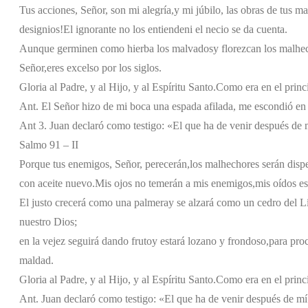
Tus acciones, Señor, son mi alegría,
y mi júbilo, las obras de tus m
designios!
El ignorante no los entiende
ni el necio se da cuenta.
Aunque germinen como hierba los malvados
y florezcan los malhe
Señor,
eres excelso por los siglos.
Gloria al Padre, y al Hijo, y al Espíritu Santo.
Como era en el princi
Ant. El Señor hizo de mi boca una espada afilada, me escondió en
Ant 3. Juan declaró como testigo: «El que ha de venir después de m
Salmo 91 – II
Porque tus enemigos, Señor, perecerán,
los malhechores serán disp
con aceite nuevo.
Mis ojos no temerán a mis enemigos,
mis oídos es
El justo crecerá como una palmera
y se alzará como un cedro del L
nuestro Dios;
en la vejez seguirá dando fruto
y estará lozano y frondoso,
para proc
maldad.
Gloria al Padre, y al Hijo, y al Espíritu Santo.
Como era en el princi
Ant. Juan declaró como testigo: «El que ha de venir después de mí 