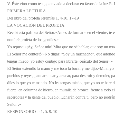
V. Éste vino como testigo enviado a declarar en favor de la luz.
R. 
PRIMERA LECTURA
Del libro del profeta Jeremías 1, 4-10. 17-19
LA VOCACIÓN DEL PROFETA
Recibí esta palabra del Señor:
«Antes de formarte en el vientre, te e
nombré profeta de los gentiles.»
Yo repuse:
«¡Ay, Señor mío! Mira que no sé hablar, que soy un m
El Señor me contestó:
«No digas: “Soy un muchacho”, que adonde yo
tengas miedo, yo estoy contigo para librarte -oráculo del Señor-.»
El Señor extendió la mano y me tocó la boca; y me dijo:
«Mira: yo 
pueblos y reyes, para arrancar y arrasar, para destruir y demoler, pa
diles lo que yo te mando. No les tengas miedo, que yo no te haré d
fuerte, en columna de hierro, en muralla de bronce, frente a todo el 
sacerdotes y la gente del pueblo; lucharán contra ti, pero no podrán
Señor-.»
RESPONSORIO Jr 1, 5. 9. 10