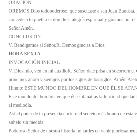
ORACIÓN
OREMOS,
Dios todopoderoso, que suscitaste a san Juan Bautista, 
concede a tu pueblo el don de la alegría espiritual y guíanos por el
Señor.
Amén.
CONCLUSIÓN
V. Bendigamos al Señor.
R. Demos gracias a Dios.
HORA SEXTA
INVOCACIÓN INICIAL
V. Dios mío, ven en mi auxilio
R. Señor, date prisa en socorrerme. G
principio, ahora y siempre, por los siglos de los siglos. Amén. Alel
Himno: ESTE MUNDO DEL HOMBRE EN QUE ÉL SE AFA
Este mundo del hombre, en que él se afana
tras la felicidad que tan
al mediodía.
Así el poder de tu presencia encierra
el secreto más hondo de esta v
anhelo sin medida.
Poderoso Señor de nuestra historia,
no tardes en venir gloriosament