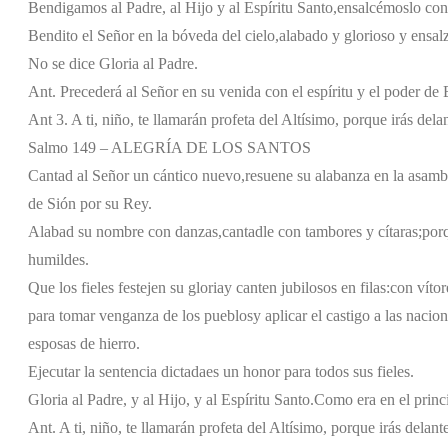
Bendigamos al Padre, al Hijo y al Espíritu Santo,
ensalcémoslo con 
Bendito el Señor en la bóveda del cielo,
alabado y glorioso y ensalz
No se dice Gloria al Padre.
Ant. Precederá al Señor en su venida con el espíritu y el poder de
Ant 3. A ti, niño, te llamarán profeta del Altísimo, porque irás del
Salmo 149 – ALEGRÍA DE LOS SANTOS
Cantad al Señor un cántico nuevo,
resuene su alabanza en la asambl
de Sión por su Rey.
Alabad su nombre con danzas,
cantadle con tambores y cítaras;
por
humildes.
Que los fieles festejen su gloria
y canten jubilosos en filas:
con vítor
para tomar venganza de los pueblos
y aplicar el castigo a las nacion
esposas de hierro.
Ejecutar la sentencia dictada
es un honor para todos sus fieles.
Gloria al Padre, y al Hijo, y al Espíritu Santo.
Como era en el princi
Ant. A ti, niño, te llamarán profeta del Altísimo, porque irás delan