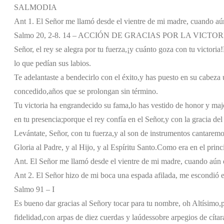
SALMODIA
Ant 1. El Señor me llamó desde el vientre de mi madre, cuando a
Salmo 20, 2-8. 14 – ACCIÓN DE GRACIAS POR LA VICTOR
Señor, el rey se alegra por tu fuerza,
¡y cuánto goza con tu victoria!
lo que pedían sus labios.
Te adelantaste a bendecirlo con el éxito,
y has puesto en su cabeza 
concedido,
años que se prolongan sin término.
Tu victoria ha engrandecido su fama,
lo has vestido de honor y maj
en tu presencia;
porque el rey confía en el Señor,
y con la gracia del
Levántate, Señor, con tu fuerza,
y al son de instrumentos cantaremo
Gloria al Padre, y al Hijo, y al Espíritu Santo.
Como era en el princi
Ant. El Señor me llamó desde el vientre de mi madre, cuando aún
Ant 2. El Señor hizo de mi boca una espada afilada, me escondió 
Salmo 91 – I
Es bueno dar gracias al Señor
y tocar para tu nombre, oh Altísimo,
fidelidad,
con arpas de diez cuerdas y laúdes
sobre arpegios de cítar