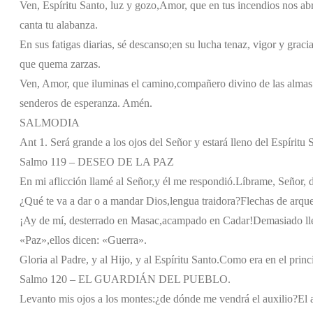
Ven, Espíritu Santo, luz y gozo,
Amor, que en tus incendios nos abr
canta tu alabanza.
En sus fatigas diarias, sé descanso;
en su lucha tenaz, vigor y gracia
que quema zarzas.
Ven, Amor, que iluminas el camino,
compañero divino de las almas
senderos de esperanza. Amén.
SALMODIA
Ant 1. Será grande a los ojos del Señor y estará lleno del Espíritu
Salmo 119 – DESEO DE LA PAZ
En mi aflicción llamé al Señor,
y él me respondió.
Líbrame, Señor, d
¿Qué te va a dar o a mandar Dios,
lengua traidora?
Flechas de arque
¡Ay de mí, desterrado en Masac,
acampado en Cadar!
Demasiado ll
«Paz»,
ellos dicen: «Guerra».
Gloria al Padre, y al Hijo, y al Espíritu Santo.
Como era en el princi
Salmo 120 – EL GUARDIÁN DEL PUEBLO.
Levanto mis ojos a los montes:
¿de dónde me vendrá el auxilio?
El 