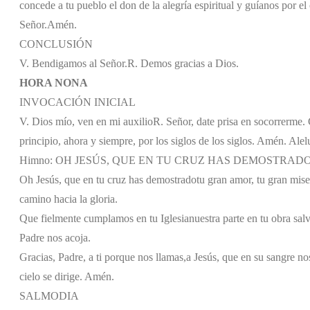
concede a tu pueblo el don de la alegría espiritual y guíanos por el
Señor.
Amén.
CONCLUSIÓN
V. Bendigamos al Señor.
R. Demos gracias a Dios.
HORA NONA
INVOCACIÓN INICIAL
V. Dios mío, ven en mi auxilio
R. Señor, date prisa en socorrerme. G
principio, ahora y siempre, por los siglos de los siglos. Amén. Alel
Himno: OH JESÚS, QUE EN TU CRUZ HAS DEMOSTRAD
Oh Jesús, que en tu cruz has demostrado
tu gran amor, tu gran mise
camino hacia la gloria.
Que fielmente cumplamos en tu Iglesia
nuestra parte en tu obra sal
Padre nos acoja.
Gracias, Padre, a ti porque nos llamas,
a Jesús, que en su sangre no
cielo se dirige. Amén.
SALMODIA