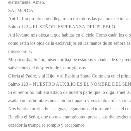
eternamente. Amén.
SALMODIA
Ant 1. Tan pronto como llegaron a mis oídos las palabras de tu salu
Salmo 122 – EL SEÑOR, ESPERANZA DEL PUEBLO
A ti levanto mis ojos,
a ti que habitas en el cielo.
Como están los ojo
como están los ojos de la esclava
fijos en las manos de su señora,
as
misericordia.
Misericordia, Señor, misericordia,
que estamos saciados de despreci
satisfechos,
del desprecio de los orgullosos.
Gloria al Padre, y al Hijo, y al Espíritu Santo.
Como era en el princi
Salmo 123 – NUESTRO AUXILIO ES EL NOMBRE DEL SE
Si el Señor no hubiera estado de nuestra parte
-que lo diga Israel-,
s
asaltaban los hombres,
nos habrían tragado vivos:
tanto ardía su ira
Nos habrían arrollado las aguas,
llegándonos el torrente hasta el cue
Bendito el Señor, que no nos entregó
como presa a sus dientes;
hemo
cazador:
la trampa se rompió y escapamos.