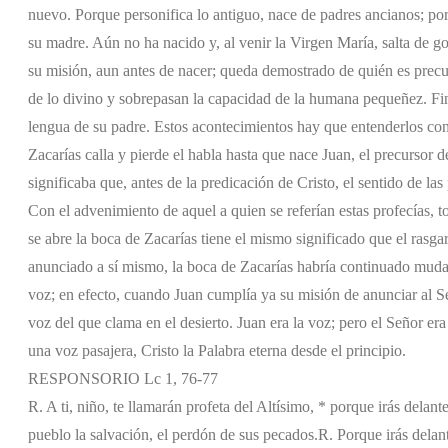
nuevo. Porque personifica lo antiguo, nace de padres ancianos; por
su madre. Aún no ha nacido y, al venir la Virgen María, salta de g
su misión, aun antes de nacer; queda demostrado de quién es precur
de lo divino y sobrepasan la capacidad de la humana pequeñez. Fi
lengua de su padre. Estos acontecimientos hay que entenderlos con 
Zacarías calla y pierde el habla hasta que nace Juan, el precursor d
significaba que, antes de la predicación de Cristo, el sentido de las
Con el advenimiento de aquel a quien se referían estas profecías, 
se abre la boca de Zacarías tiene el mismo significado que el rasgar
anunciado a sí mismo, la boca de Zacarías habría continuado muda.
voz; en efecto, cuando Juan cumplía ya su misión de anunciar al Se
voz del que clama en el desierto. Juan era la voz; pero el Señor era
una voz pasajera, Cristo la Palabra eterna desde el principio.
RESPONSORIO Lc 1, 76-77
R. A ti, niño, te llamarán profeta del Altísimo, * porque irás delan
pueblo la salvación, el perdón de sus pecados.
R. Porque irás delan