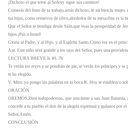
¡Dichoso el que teme al Señor
y sigue sus caminos!
Comerás del fruto de tu trabajo,
serás dichoso, te irá bien;
tu mujer,
tus hijos, como renuevos de olivo,
alrededor de tu mesa:
ésta es la 
Que el Señor te bendiga desde Sión,
que veas la prosperidad de Jer
hijos.
¡Paz a Israel!
Gloria al Padre, y al Hijo, y al Espíritu Santo.
Como era en el princi
Ant. Este niño será grande a los ojos del Señor, pues una providenc
LECTURA BREVE Is 49, 7b
Te verán los reyes y se pondrán de pie, te verán los príncipes y se 
te ha elegido.
V. Mira: yo pongo las palabras en tu boca.
R. Hoy te establezco sob
ORACIÓN
OREMOS,
Dios todopoderoso, que suscitaste a san Juan Bautista, 
concede a tu pueblo el don de la alegría espiritual y guíanos por el
Señor.
Amén.
CONCLUSIÓN