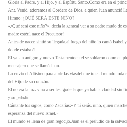
Gloria al Padre, y al Hijo, y al Espíritu Santo.
Como era en el princi
Ant. Venid, adoremos al Cordero de Dios, a quien Juan anunció lle
Himno: ¿QUÉ SERÁ ESTE NIÑO?
«¿Qué será este niño?», decía la gente
al ver a su padre mudo de es
madre estéril nace el Precursor!
Antes de nacer, sintió su llegada,
al fuego del niño lo cantó Isabel,
y
donde estaba él.
El ya tan antiguo y nuevo Testamento
en él se soldaron como en pi
mensajero que se llamó Juan.
Lo envió el Altísimo para abrir las vías
del que trae al mundo toda 
del Hijo de su corazón.
El no era la luz: vino a ser testigo
de la que ya habita claridad sin fi
y su paladín.
Cántanle los siglos, como Zacarías:
«Y tú serás, niño, quien marche
esperanza del nuevo Israel.»
El mundo se llena de gran regocijo,
Juan es el preludio de la salvac