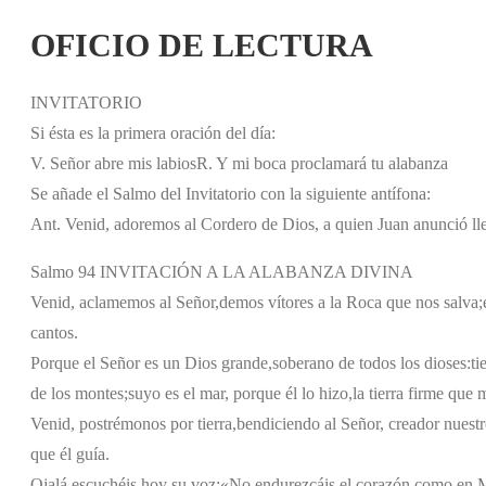
OFICIO DE LECTURA
INVITATORIO
Si ésta es la primera oración del día:
V. Señor abre mis labios
R. Y mi boca proclamará tu alabanza
Se añade el Salmo del Invitatorio con la siguiente antífona:
Ant. Venid, adoremos al Cordero de Dios, a quien Juan anunció lle
Salmo 94 INVITACIÓN A LA ALABANZA DIVINA
Venid, aclamemos al Señor,
demos vítores a la Roca que nos salva;
cantos.
Porque el Señor es un Dios grande,
soberano de todos los dioses:
ti
de los montes;
suyo es el mar, porque él lo hizo,
la tierra firme que
Venid, postrémonos por tierra,
bendiciendo al Señor, creador nuestr
que él guía.
Ojalá escuchéis hoy su voz:
«No endurezcáis el corazón como en 