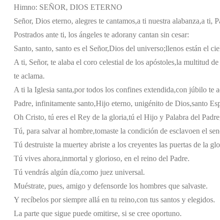
Himno: SEÑOR, DIOS ETERNO
Señor, Dios eterno, alegres te cantamos,
a ti nuestra alabanza,
a ti, 
Postrados ante ti, los ángeles te adoran
y cantan sin cesar:
Santo, santo, santo es el Señor,
Dios del universo;
llenos están el cie
A ti, Señor, te alaba el coro celestial de los apóstoles,
la multitud de 
te aclama.
A ti la Iglesia santa,
por todos los confines extendida,
con júbilo te 
Padre, infinitamente santo,
Hijo eterno, unigénito de Dios,
santo Esp
Oh Cristo, tú eres el Rey de la gloria,
tú el Hijo y Palabra del Padre
Tú, para salvar al hombre,
tomaste la condición de esclavo
en el se
Tú destruiste la muerte
y abriste a los creyentes las puertas de la glo
Tú vives ahora,
inmortal y glorioso, en el reino del Padre.
Tú vendrás algún día,
como juez universal.
Muéstrate, pues, amigo y defensor
de los hombres que salvaste.
Y recíbelos por siempre allá en tu reino,
con tus santos y elegidos.
La parte que sigue puede omitirse, si se cree oportuno.