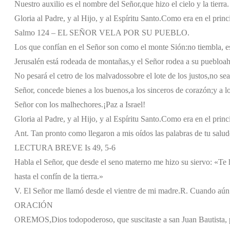
Nuestro auxilio es el nombre del Señor,
que hizo el cielo y la tierra.
Gloria al Padre, y al Hijo, y al Espíritu Santo.
Como era en el princi
Salmo 124 – EL SEÑOR VELA POR SU PUEBLO.
Los que confían en el Señor son como el monte Sión:
no tiembla, e
Jerusalén está rodeada de montañas,
y el Señor rodea a su pueblo
ah
No pesará el cetro de los malvados
sobre el lote de los justos,
no sea
Señor, concede bienes a los buenos,
a los sinceros de corazón;
y a l
Señor con los malhechores.
¡Paz a Israel!
Gloria al Padre, y al Hijo, y al Espíritu Santo.
Como era en el princi
Ant. Tan pronto como llegaron a mis oídos las palabras de tu saludo
LECTURA BREVE Is 49, 5-6
Habla el Señor, que desde el seno materno me hizo su siervo: «Te 
hasta el confín de la tierra.»
V. El Señor me llamó desde el vientre de mi madre.
R. Cuando aún 
ORACIÓN
OREMOS,
Dios todopoderoso, que suscitaste a san Juan Bautista, 