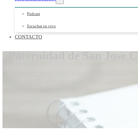
Podcast
Escuchar en vivo
CONTACTO
Paternidad de San Jose 
Gloria Coronado
21 de septiembre de 2021
0 comentarios