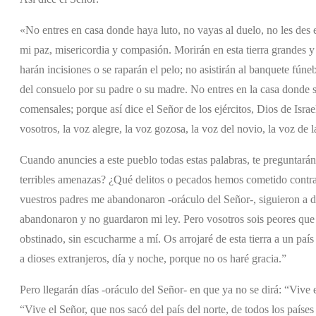
«No entres en casa donde haya luto, no vayas al duelo, no les des 
mi paz, misericordia y compasión. Morirán en esta tierra grandes y 
harán incisiones o se raparán el pelo; no asistirán al banquete fúneb
del consuelo por su padre o su madre. No entres en la casa donde 
comensales; porque así dice el Señor de los ejércitos, Dios de Israel
vosotros, la voz alegre, la voz gozosa, la voz del novio, la voz de l
Cuando anuncies a este pueblo todas estas palabras, te preguntará
terribles amenazas? ¿Qué delitos o pecados hemos cometido contra 
vuestros padres me abandonaron -oráculo del Señor-, siguieron a d
abandonaron y no guardaron mi ley. Pero vosotros sois peores que 
obstinado, sin escucharme a mí. Os arrojaré de esta tierra a un país
a dioses extranjeros, día y noche, porque no os haré gracia.”
Pero llegarán días -oráculo del Señor- en que ya no se dirá: “Vive e
“Vive el Señor, que nos sacó del país del norte, de todos los países