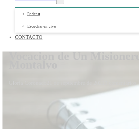
Podcast
Escuchar en vivo
CONTACTO
Vocacion de Un Misionero
Montalvo
Gloria Coronado
21 de septiembre de 2021
0 comentarios