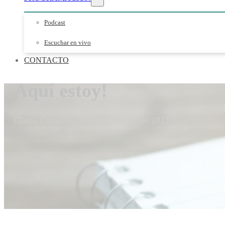
Podcast
Escuchar en vivo
CONTACTO
Aquí estoy!
Gloria Coronado
21 de septiembre de 2021
0 comentarios