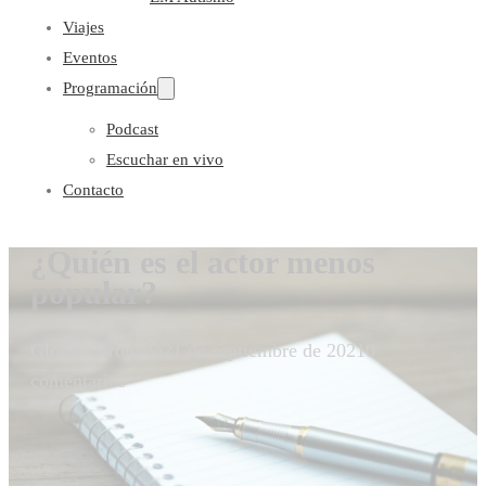
Viajes
Eventos
Programación
Podcast
Escuchar en vivo
Contacto
¿Quién es el actor menos
popular?
Gloria Coronado
21 de septiembre de 2021
0
comentarios