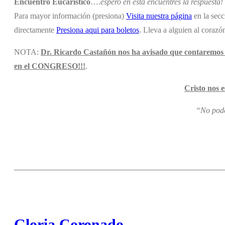
Encuentro Eucarístico
….
espero en esta encuentres la respuesta!
Para mayor información (presiona)
Visita nuestra página
en la secc
directamente
Presiona aqui para boletos
. Lleva a alguien al corazó
NOTA:
Dr. Ricardo Castañón nos ha avisado que contaremos 
en el CONGRESO!!!
.
Cristo nos 
“No pode
Gloria Coronado