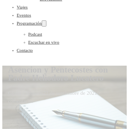
Viajes
Eventos
Programación
Podcast
Escuchar en vivo
Contacto
Asencion y Pentecostes con
Padre Heliodoro Lucatero
Gloria Coronado
21 de septiembre de 2021
0
comentarios