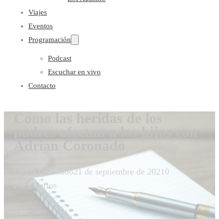
Viajes
Eventos
Programación
Podcast
Escuchar en vivo
Contacto
Como las heridas de los
padres afectan a los hijos con
Adrian Coronado
Gloria Coronado
21 de septiembre de 2021
0
comentarios