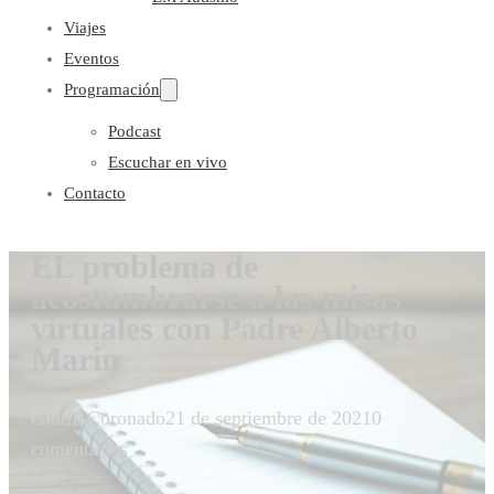
Viajes
Eventos
Programación
Podcast
Escuchar en vivo
Contacto
EL problema de
acostumbrarse a las misas
virtuales con Padre Alberto
Marin
Gloria Coronado
21 de septiembre de 2021
0
comentarios