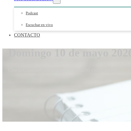
Podcast
Escuchar en vivo
CONTACTO
Domingo 10 de mayo 202
Gloria Coronado
10 de mayo de 2026
0 comentarios