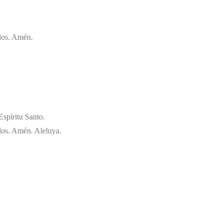
glos. Amén.
Espíritu Santo.
glos. Amén. Aleluya.