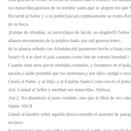
sus maravillas;
gloriaos de su nombre santo,
que se alegren los que 
Recurrid al Señor y a su poder,
buscad contínuamente su rostro.
Rec
de su boca.
¡Estirpe de Abrahán, su siervo;
hijos de Jacob, su elegido!
El Señor 
alianza eternamente,
de la palabra dada, por mil generaciones;
de la alianza sellada con Abrahám,
del juramento hecho a Isaac,
con
Israel:
«A ti te daré el país cananeo,
como lote de vuestra heredad.»
Cuando eran unos pocos mortales,
contados, y forasteros en el país
nación,
a nadie permitió que los molestase,
y por ellos castigó a reye
Gloria al Padre, y al Hijo, y al Espíritu Santo.
Como era en el princi
Ant. Cantad al Señor y meditad sus maravillas. Aleluya.
Ant 2. No abandonó al justo vendido, sino que lo libró de sus cal
Salmo 104 II
Llamó al hambre sobre aquella tierra:
cortando el sustento de pan;
p
esclavo;
le trabaron los pies con grillos,
le metieron el cuello en la argolla,
ha