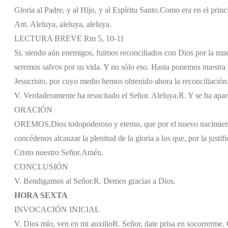
Gloria al Padre, y al Hijo, y al Espíritu Santo.
Como era en el princi
Ant. Aleluya, aleluya, aleluya.
LECTURA BREVE Rm 5, 10-11
Si, siendo aún enemigos, fuimos reconciliados con Dios por la mue
seremos salvos por su vida. Y no sólo eso. Hasta ponemos nuestra 
Jesucristo, por cuyo medio hemos obtenido ahora la reconciliación
V. Verdaderamente ha resucitado el Señor. Aleluya.
R. Y se ha apa
ORACIÓN
OREMOS,
Dios todopoderoso y eterno, que por el nuevo nacimient
concédenos alcanzar la plenitud de la gloria a los que, por la justif
Cristo nuestro Señor.
Amén.
CONCLUSIÓN
V. Bendigamos al Señor.
R. Demos gracias a Dios.
HORA SEXTA
INVOCACIÓN INICIAL
V. Dios mío, ven en mi auxilio
R. Señor, date prisa en socorrerme. G