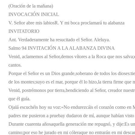
(Oración de la mañana)
INVOCACIÓN INICIAL
V. Señor abre mis labios
R. Y mi boca proclamará tu alabanza
INVITATORIO
Ant. Verdaderamente ha resucitado el Señor. Aleluya.
Salmo 94 INVITACIÓN A LA ALABANZA DIVINA
Venid, aclamemos al Señor,
demos vítores a la Roca que nos salva;
cantos.
Porque el Señor es un Dios grande,
soberano de todos los dioses:
ti
de los montes;
suyo es el mar, porque él lo hizo,
la tierra firme que
Venid, postrémonos por tierra,
bendiciendo al Señor, creador nuestr
que él guía.
Ojalá escuchéis hoy su voz:
«No endurezcáis el corazón como en 
padres me pusieron a prueba
y dudaron de mí, aunque habían visto
Durante cuarenta años
aquella generación me repugnó, y dije:
Es un
camino;
por eso he jurado en mi cólera
que no entrarán en mi desca