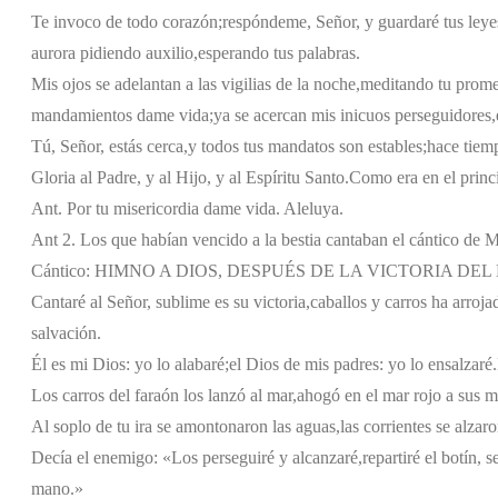
Te invoco de todo corazón;
respóndeme, Señor, y guardaré tus leye
aurora pidiendo auxilio,
esperando tus palabras.
Mis ojos se adelantan a las vigilias de la noche,
meditando tu prome
mandamientos dame vida;
ya se acercan mis inicuos perseguidores,
Tú, Señor, estás cerca,
y todos tus mandatos son estables;
hace tiem
Gloria al Padre, y al Hijo, y al Espíritu Santo.
Como era en el princi
Ant. Por tu misericordia dame vida. Aleluya.
Ant 2. Los que habían vencido a la bestia cantaban el cántico de Mo
Cántico: HIMNO A DIOS, DESPUÉS DE LA VICTORIA DEL MA
Cantaré al Señor, sublime es su victoria,
caballos y carros ha arroja
salvación.
Él es mi Dios: yo lo alabaré;
el Dios de mis padres: yo lo ensalzaré.
Los carros del faraón los lanzó al mar,
ahogó en el mar rojo a sus m
Al soplo de tu ira se amontonaron las aguas,
las corrientes se alza
Decía el enemigo: «Los perseguiré y alcanzaré,
repartiré el botín, s
mano.»