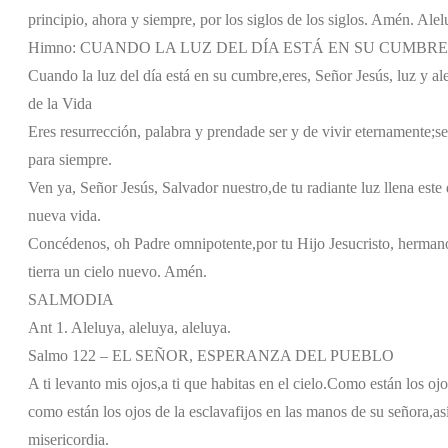
principio, ahora y siempre, por los siglos de los siglos. Amén. Alel
Himno: CUANDO LA LUZ DEL DÍA ESTÁ EN SU CUMBRE
Cuando la luz del día está en su cumbre,
eres, Señor Jesús, luz y al
de la Vida
Eres resurrección, palabra y prenda
de ser y de vivir eternamente;
se
para siempre.
Ven ya, Señor Jesús, Salvador nuestro,
de tu radiante luz llena este 
nueva vida.
Concédenos, oh Padre omnipotente,
por tu Hijo Jesucristo, herman
tierra un cielo nuevo. Amén.
SALMODIA
Ant 1. Aleluya, aleluya, aleluya.
Salmo 122 – EL SEÑOR, ESPERANZA DEL PUEBLO
A ti levanto mis ojos,
a ti que habitas en el cielo.
Como están los ojo
como están los ojos de la esclava
fijos en las manos de su señora,
as
misericordia.