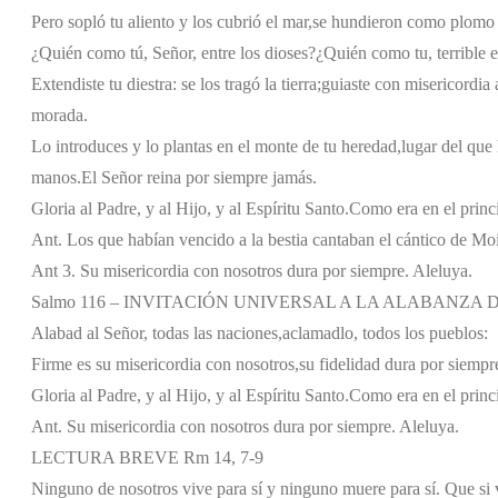
Pero sopló tu aliento y los cubrió el mar,
se hundieron como plomo e
¿Quién como tú, Señor, entre los dioses?
¿Quién como tu, terrible e
Extendiste tu diestra: se los tragó la tierra;
guiaste con misericordia 
morada.
Lo introduces y lo plantas en el monte de tu heredad,
lugar del que 
manos.
El Señor reina por siempre jamás.
Gloria al Padre, y al Hijo, y al Espíritu Santo.
Como era en el princi
Ant. Los que habían vencido a la bestia cantaban el cántico de Mois
Ant 3. Su misericordia con nosotros dura por siempre. Aleluya.
Salmo 116 – INVITACIÓN UNIVERSAL A LA ALABANZA D
Alabad al Señor, todas las naciones,
aclamadlo, todos los pueblos:
Firme es su misericordia con nosotros,
su fidelidad dura por siempr
Gloria al Padre, y al Hijo, y al Espíritu Santo.
Como era en el princi
Ant. Su misericordia con nosotros dura por siempre. Aleluya.
LECTURA BREVE Rm 14, 7-9
Ninguno de nosotros vive para sí y ninguno muere para sí. Que si 