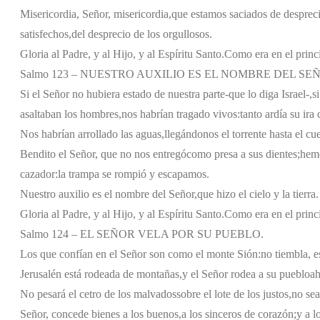
Misericordia, Señor, misericordia,
que estamos saciados de despreci
satisfechos,
del desprecio de los orgullosos.
Gloria al Padre, y al Hijo, y al Espíritu Santo.
Como era en el princi
Salmo 123 – NUESTRO AUXILIO ES EL NOMBRE DEL SE
Si el Señor no hubiera estado de nuestra parte
-que lo diga Israel-,
s
asaltaban los hombres,
nos habrían tragado vivos:
tanto ardía su ira
Nos habrían arrollado las aguas,
llegándonos el torrente hasta el cue
Bendito el Señor, que no nos entregó
como presa a sus dientes;
hemo
cazador:
la trampa se rompió y escapamos.
Nuestro auxilio es el nombre del Señor,
que hizo el cielo y la tierra.
Gloria al Padre, y al Hijo, y al Espíritu Santo.
Como era en el princi
Salmo 124 – EL SEÑOR VELA POR SU PUEBLO.
Los que confían en el Señor son como el monte Sión:
no tiembla, e
Jerusalén está rodeada de montañas,
y el Señor rodea a su pueblo
ah
No pesará el cetro de los malvados
sobre el lote de los justos,
no sea
Señor, concede bienes a los buenos,
a los sinceros de corazón;
y a l