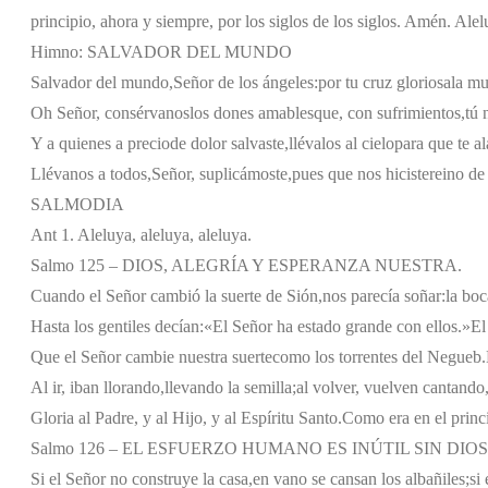
principio, ahora y siempre, por los siglos de los siglos. Amén. Alel
Himno: SALVADOR DEL MUNDO
Salvador del mundo,
Señor de los ángeles:
por tu cruz gloriosa
la mu
Oh Señor, consérvanos
los dones amables
que, con sufrimientos,
tú 
Y a quienes a precio
de dolor salvaste,
llévalos al cielo
para que te a
Llévanos a todos,
Señor, suplicámoste,
pues que nos hiciste
reino de
SALMODIA
Ant 1. Aleluya, aleluya, aleluya.
Salmo 125 – DIOS, ALEGRÍA Y ESPERANZA NUESTRA.
Cuando el Señor cambió la suerte de Sión,
nos parecía soñar:
la boc
Hasta los gentiles decían:
«El Señor ha estado grande con ellos.»
El
Que el Señor cambie nuestra suerte
como los torrentes del Negueb.
Al ir, iban llorando,
llevando la semilla;
al volver, vuelven cantando
Gloria al Padre, y al Hijo, y al Espíritu Santo.
Como era en el princi
Salmo 126 – EL ESFUERZO HUMANO ES INÚTIL SIN DIOS
Si el Señor no construye la casa,
en vano se cansan los albañiles;
si