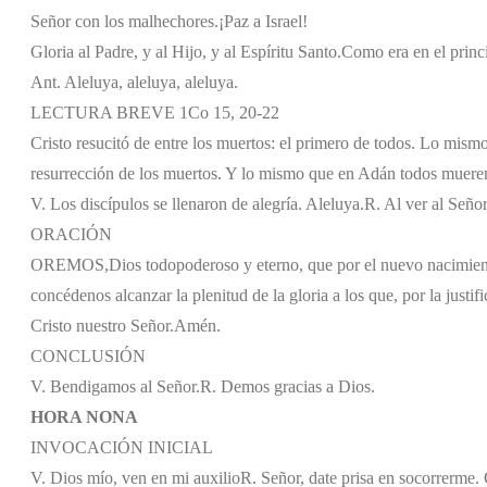
Señor con los malhechores.
¡Paz a Israel!
Gloria al Padre, y al Hijo, y al Espíritu Santo.
Como era en el princi
Ant. Aleluya, aleluya, aleluya.
LECTURA BREVE 1Co 15, 20-22
Cristo resucitó de entre los muertos: el primero de todos. Lo mi
resurrección de los muertos. Y lo mismo que en Adán todos mueren,
V. Los discípulos se llenaron de alegría. Aleluya.
R. Al ver al Señor
ORACIÓN
OREMOS,
Dios todopoderoso y eterno, que por el nuevo nacimient
concédenos alcanzar la plenitud de la gloria a los que, por la justif
Cristo nuestro Señor.
Amén.
CONCLUSIÓN
V. Bendigamos al Señor.
R. Demos gracias a Dios.
HORA NONA
INVOCACIÓN INICIAL
V. Dios mío, ven en mi auxilio
R. Señor, date prisa en socorrerme. G