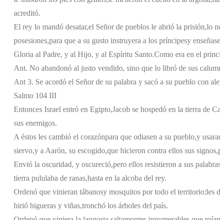
acreditó.
El rey lo mandó desatar,
el Señor de pueblos le abrió la prisión,
lo n
posesiones,
para que a su gusto instruyera a los príncipes
y enseñase
Gloria al Padre, y al Hijo, y al Espíritu Santo.
Como era en el princi
Ant. No abandonó al justo vendido, sino que lo libró de sus calum
Ant 3. Se acordó el Señor de su palabra y sacó a su pueblo con ale
Salmo 104 III
Entonces Israel entró en Egipto,
Jacob se hospedó en la tierra de C
sus enemigos.
A éstos les cambió el corazón
para que odiasen a su pueblo,
y usara
siervo,
y a Aarón, su escogido,
que hicieron contra ellos sus signos,
Envió la oscuridad, y oscureció,
pero ellos resistieron a sus palabra
tierra pululaba de ranas,
hasta en la alcoba del rey.
Ordenó que vinieran tábanos
y mosquitos por todo el territorio;
les 
hirió higueras y viñas,
tronchó los árboles del país.
Ordenó que viniera la langosta,
saltamontes innumerables,
que roían