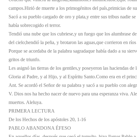
campos.
Hirió de muerte a los primogénitos del país,
primicias de su
Sacó a su pueblo cargado de oro y plata,
y entre sus tribus nadie s
había sobrecogido el terror.
Tendió una nube que los cubriese,
y un fuego que los alumbrase de
del cielo;
hendió la peña, y brotaron las aguas,
que corrieron en ríos 
Porque se acordaba de la palabra sagrada
que había dado a su sier
gritos de triunfo.
Les asignó las tierras de los gentiles,
y poseyeron las haciendas de l
Gloria al Padre, y al Hijo, y al Espíritu Santo.
Como era en el princi
Ant. Se acordó el Señor de su palabra y sacó a su pueblo con alegr
V. Dios nos ha hecho nacer de nuevo para una esperanza viva. Ale
muertos. Aleluya.
PRIMERA LECTURA
De los Hechos de los apóstoles 20, 1-16
PABLO ABANDONA ÉFESO
En aquellos días, después que cesó el tumulto, hizo llamar Pablo a 