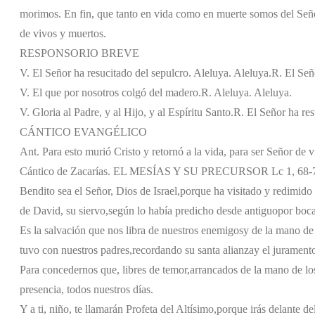
morimos. En fin, que tanto en vida como en muerte somos del Señor.
de vivos y muertos.
RESPONSORIO BREVE
V. El Señor ha resucitado del sepulcro. Aleluya. Aleluya.
R. El Señ
V. El que por nosotros colgó del madero.
R. Aleluya. Aleluya.
V. Gloria al Padre, y al Hijo, y al Espíritu Santo.
R. El Señor ha res
CÁNTICO EVANGÉLICO
Ant. Para esto murió Cristo y retornó a la vida, para ser Señor de 
Cántico de Zacarías. EL MESÍAS Y SU PRECURSOR Lc 1, 68-
Bendito sea el Señor, Dios de Israel,
porque ha visitado y redimido 
de David, su siervo,
según lo había predicho desde antiguo
por boca
Es la salvación que nos libra de nuestros enemigos
y de la mano de
tuvo con nuestros padres,
recordando su santa alianza
y el jurament
Para concedernos que, libres de temor,
arrancados de la mano de lo
presencia, todos nuestros días.
Y a ti, niño, te llamarán Profeta del Altísimo,
porque irás delante de