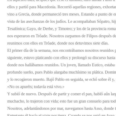
ellos y partió para Macedonia. Recorrió aquellas regiones, exhor
vino a Grecia, donde permaneció tres meses. Estando a punto de e
vista de las asechanzas de los judíos. Le acompañaban Sópatro, hij
Tesalónica; Gayo, de Derbe, y Timoteo; y los de la provincia roma
nos esperaron en Tróade. Nosotros zarpamos de Filipos después de l
reunimos con ellos en Tróade, donde nos detuvimos siete días.
El primer día de la semana, nos encontrábamos nosotros reunidos par
siguiente, estuvo platicando con ellos y prolongó su discurso hast
donde nos hallábamos reunidos. Un joven, llamado Eutico, estaba 
profundo sueño, pues Pablo alargaba muchísimo su plática. Dominad
y lo recogieron muerto. Bajó Pablo en seguida, se echó sobre él y
«No os apuréis; todavía está vivo.»
Y subió de nuevo. Después de partir y comer el pan, habló aún lar
muchacho, lo trajeron con vida; esto fue un gran consuelo para tod
Nosotros, adelantándonos por mar, navegamos hasta Asso, donde te
Entretanto él hacía el viaje por tierra. Cuando se nos unió en Asso