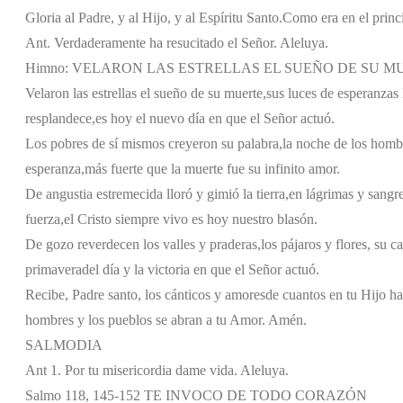
Gloria al Padre, y al Hijo, y al Espíritu Santo.
Como era en el princi
Ant. Verdaderamente ha resucitado el Señor. Aleluya.
Himno: VELARON LAS ESTRELLAS EL SUEÑO DE SU M
Velaron las estrellas el sueño de su muerte,
sus luces de esperanzas l
resplandece,
es hoy el nuevo día en que el Señor actuó.
Los pobres de sí mismos creyeron su palabra,
la noche de los homb
esperanza,
más fuerte que la muerte fue su infinito amor.
De angustia estremecida lloró y gimió la tierra,
en lágrimas y sangr
fuerza,
el Cristo siempre vivo es hoy nuestro blasón.
De gozo reverdecen los valles y praderas,
los pájaros y flores, su c
primavera
del día y la victoria en que el Señor actuó.
Recibe, Padre santo, los cánticos y amores
de cuantos en tu Hijo ha
hombres y los pueblos se abran a tu Amor. Amén.
SALMODIA
Ant 1. Por tu misericordia dame vida. Aleluya.
Salmo 118, 145-152 TE INVOCO DE TODO CORAZÓN