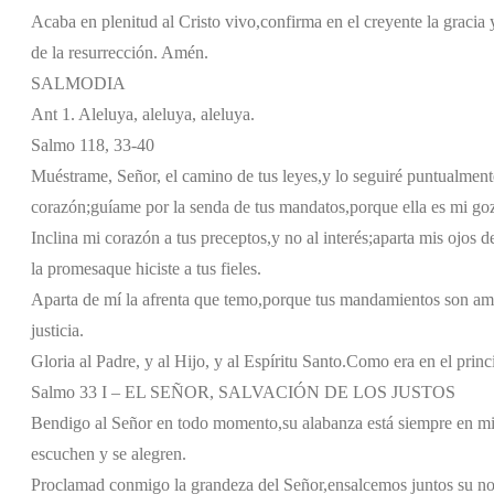
Acaba en plenitud al Cristo vivo,
confirma en el creyente la gracia 
de la resurrección. Amén.
SALMODIA
Ant 1. Aleluya, aleluya, aleluya.
Salmo 118, 33-40
Muéstrame, Señor, el camino de tus leyes,
y lo seguiré puntualment
corazón;
guíame por la senda de tus mandatos,
porque ella es mi go
Inclina mi corazón a tus preceptos,
y no al interés;
aparta mis ojos d
la promesa
que hiciste a tus fieles.
Aparta de mí la afrenta que temo,
porque tus mandamientos son am
justicia.
Gloria al Padre, y al Hijo, y al Espíritu Santo.
Como era en el princi
Salmo 33 I – EL SEÑOR, SALVACIÓN DE LOS JUSTOS
Bendigo al Señor en todo momento,
su alabanza está siempre en m
escuchen y se alegren.
Proclamad conmigo la grandeza del Señor,
ensalcemos juntos su n