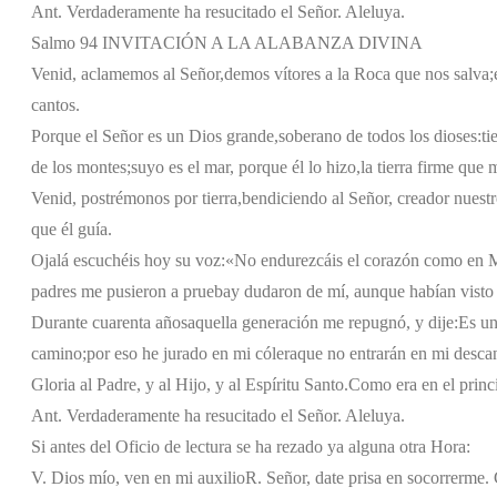
Ant. Verdaderamente ha resucitado el Señor. Aleluya.
Salmo 94 INVITACIÓN A LA ALABANZA DIVINA
Venid, aclamemos al Señor,
demos vítores a la Roca que nos salva;
cantos.
Porque el Señor es un Dios grande,
soberano de todos los dioses:
ti
de los montes;
suyo es el mar, porque él lo hizo,
la tierra firme que
Venid, postrémonos por tierra,
bendiciendo al Señor, creador nuestr
que él guía.
Ojalá escuchéis hoy su voz:
«No endurezcáis el corazón como en 
padres me pusieron a prueba
y dudaron de mí, aunque habían visto
Durante cuarenta años
aquella generación me repugnó, y dije:
Es un
camino;
por eso he jurado en mi cólera
que no entrarán en mi desca
Gloria al Padre, y al Hijo, y al Espíritu Santo.
Como era en el princi
Ant. Verdaderamente ha resucitado el Señor. Aleluya.
Si antes del Oficio de lectura se ha rezado ya alguna otra Hora:
V. Dios mío, ven en mi auxilio
R. Señor, date prisa en socorrerme. G