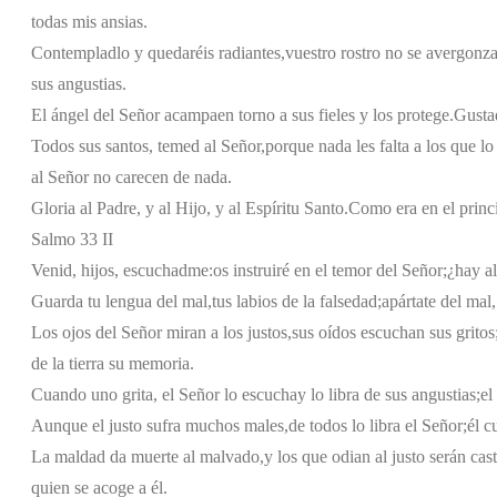
todas mis ansias.
Contempladlo y quedaréis radiantes,
vuestro rostro no se avergonza
sus angustias.
El ángel del Señor acampa
en torno a sus fieles y los protege.
Gusta
Todos sus santos, temed al Señor,
porque nada les falta a los que lo
al Señor no carecen de nada.
Gloria al Padre, y al Hijo, y al Espíritu Santo.
Como era en el princi
Salmo 33 II
Venid, hijos, escuchadme:
os instruiré en el temor del Señor;
¿hay a
Guarda tu lengua del mal,
tus labios de la falsedad;
apártate del mal,
Los ojos del Señor miran a los justos,
sus oídos escuchan sus gritos
de la tierra su memoria.
Cuando uno grita, el Señor lo escucha
y lo libra de sus angustias;
el
Aunque el justo sufra muchos males,
de todos lo libra el Señor;
él c
La maldad da muerte al malvado,
y los que odian al justo serán cas
quien se acoge a él.