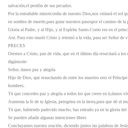
salvación,
el perdón de sus pecados.
Por la entrañable misericordia de nuestro Dios,
nos visitará el sol q
en sombra de muerte,
para guiar nuestros pasos
por el camino de la 
Gloria al Padre, y al Hijo, y al Espíritu Santo.
Como era en el princi
Ant. Para esto murió Cristo y retornó a la vida, para ser Señor de 
PRECES
Oremos a Cristo, pan de vida, que en el último día resucitará a los
digámosle:
Señor, danos paz y alegría.
Hijo de Dios, que resucitando de entre los muertos eres el Príncipe 
hombres.
Tú que concedes paz y alegría a todos los que creen en ti,
danos viv
Aumenta la fe de tu Iglesia, peregrina en la tierra,
para que dé al mu
Tú que, habiendo padecido mucho, has entrado ya en la gloria del
Se pueden añadir algunas intenciones libres
Concluyamos nuestra oración, diciendo juntos las palabras de Jesú