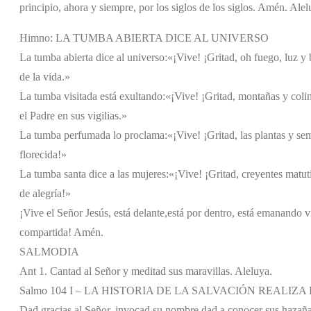
principio, ahora y siempre, por los siglos de los siglos. Amén. Alel
Himno: LA TUMBA ABIERTA DICE AL UNIVERSO
La tumba abierta dice al universo:
«¡Vive! ¡Gritad, oh fuego, luz y 
de la vida.»
La tumba visitada está exultando:
«¡Vive! ¡Gritad, montañas y coli
el Padre en sus vigilias.»
La tumba perfumada lo proclama:
«¡Vive! ¡Gritad, las plantas y sem
florecida!»
La tumba santa dice a las mujeres:
«¡Vive! ¡Gritad, creyentes matut
de alegría!»
¡Vive el Señor Jesús, está delante,
está por dentro, está emanando v
compartida! Amén.
SALMODIA
Ant 1. Cantad al Señor y meditad sus maravillas. Aleluya.
Salmo 104 I – LA HISTORIA DE LA SALVACIÓN REAL
Dad gracias al Señor, invocad su nombre,
dad a conocer sus hazaña