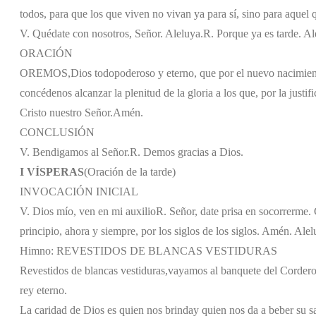
todos, para que los que viven no vivan ya para sí, sino para aquel q
V. Quédate con nosotros, Señor. Aleluya.
R. Porque ya es tarde. Al
ORACIÓN
OREMOS,
Dios todopoderoso y eterno, que por el nuevo nacimient
concédenos alcanzar la plenitud de la gloria a los que, por la justif
Cristo nuestro Señor.
Amén.
CONCLUSIÓN
V. Bendigamos al Señor.
R. Demos gracias a Dios.
I VÍSPERAS
(Oración de la tarde)
INVOCACIÓN INICIAL
V. Dios mío, ven en mi auxilio
R. Señor, date prisa en socorrerme. G
principio, ahora y siempre, por los siglos de los siglos. Amén. Alel
Himno: REVESTIDOS DE BLANCAS VESTIDURAS
Revestidos de blancas vestiduras,
vayamos al banquete del Corder
rey eterno.
La caridad de Dios es quien nos brinda
y quien nos da a beber su s