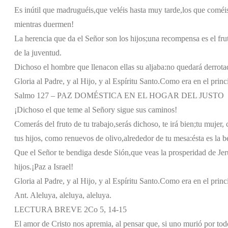
Es inútil que madruguéis,
que veléis hasta muy tarde,
los que coméis
mientras duermen!
La herencia que da el Señor son los hijos;
una recompensa es el frut
de la juventud.
Dichoso el hombre que llena
con ellas su aljaba:
no quedará derrota
Gloria al Padre, y al Hijo, y al Espíritu Santo.
Como era en el princi
Salmo 127 – PAZ DOMÉSTICA EN EL HOGAR DEL JUSTO
¡Dichoso el que teme al Señor
y sigue sus caminos!
Comerás del fruto de tu trabajo,
serás dichoso, te irá bien;
tu mujer,
tus hijos, como renuevos de olivo,
alrededor de tu mesa:
ésta es la 
Que el Señor te bendiga desde Sión,
que veas la prosperidad de Jer
hijos.
¡Paz a Israel!
Gloria al Padre, y al Hijo, y al Espíritu Santo.
Como era en el princi
Ant. Aleluya, aleluya, aleluya.
LECTURA BREVE 2Co 5, 14-15
El amor de Cristo nos apremia, al pensar que, si uno murió por to