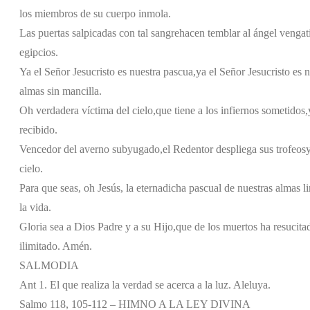
los miembros de su cuerpo inmola.
Las puertas salpicadas con tal sangre
hacen temblar al ángel vengat
egipcios.
Ya el Señor Jesucristo es nuestra pascua,
ya el Señor Jesucristo es n
almas sin mancilla.
Oh verdadera víctima del cielo,
que tiene a los infiernos sometidos,
recibido.
Vencedor del averno subyugado,
el Redentor despliega sus trofeos
y
cielo.
Para que seas, oh Jesús, la eterna
dicha pascual de nuestras almas l
la vida.
Gloria sea a Dios Padre y a su Hijo,
que de los muertos ha resucita
ilimitado. Amén.
SALMODIA
Ant 1. El que realiza la verdad se acerca a la luz. Aleluya.
Salmo 118, 105-112 – HIMNO A LA LEY DIVINA