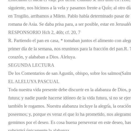
siguiente, nos hicimos a la vela y pasamos frente a Quío; al otro dí
en Trogilio, arribamos a Mileto. Pablo había determinado pasar de l
romana de Asia. Se daba prisa para, a ser posible, estar en Jerusalé
RESPONSORIO Hch 2, 46b; cf. 20, 7
R. Partiendo el pan en casa, * tomaban juntos el alimento con alegr
primer día de la semana, nos reunimos para la fracción del pan.
R. 
corazón, y alababan a Dios. Aleluya.
SEGUNDA LECTURA
De los Comentarios de san Agustín, obispo, sobre los salmos
(Salm
EL ALELUYA PASCUAL
Toda nuestra vida presente debe discurrir en la alabanza de Dios, po
futura; y nadie puede hacerse idóneo de la vida futura, si no se ej
también le rogamos. Nuestra alabanza incluye la alegría, la oració
poseemos; y, porque es veraz el que lo ha prometido, nos alegramo
gemimos por el deseo. Es cosa buena perseverar en este deseo, has
subsistirá únicamente la alabanza.