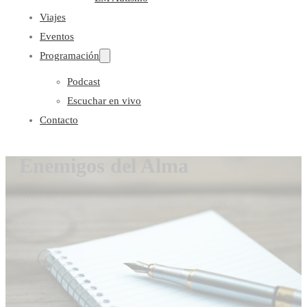
Viajes
Eventos
Programación
Podcast
Escuchar en vivo
Contacto
Enemigos del Alma
Gloria Coronado
21 de septiembre de 2021
0
comentarios