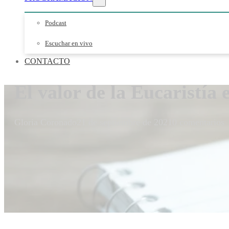
Podcast
Escuchar en vivo
CONTACTO
El valor de la Eucaristía 
Gloria Coronado
21 de septiembre de 2021
0 comentarios