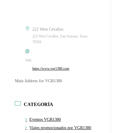
222 West Cevallos
222 West Cevallos, San Antonio, Texas
78204
Web
https://www.vgr1380.com
Main Address for VGR1380
CATEGORÍA
Eventos VGR1380
Viajes promocionados por VGR1380