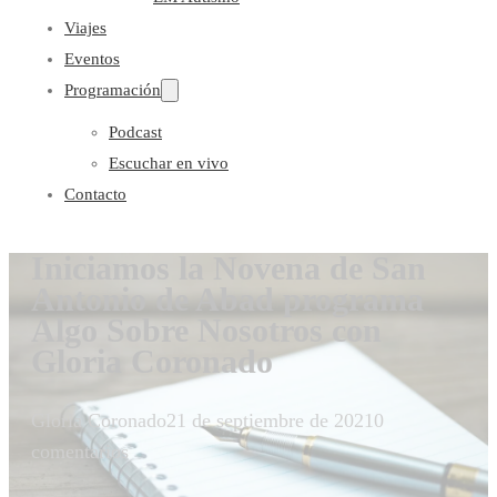
Viajes
Eventos
Programación
Podcast
Escuchar en vivo
Contacto
Iniciamos la Novena de San
Antonio de Abad programa
Algo Sobre Nosotros con
Gloria Coronado
Gloria Coronado
21 de septiembre de 2021
0
comentarios