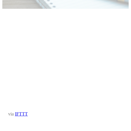
via
IFTTT