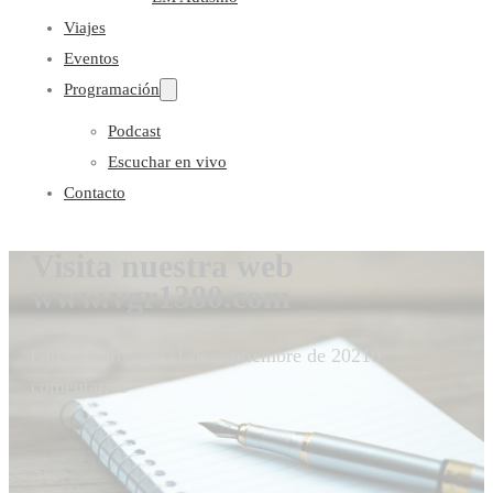
Viajes
Eventos
Programación
Podcast
Escuchar en vivo
Contacto
Visita nuestra web
www.vgr1380.com
Gloria Coronado
21 de septiembre de 2021
0
comentarios