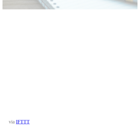
via
IFTTT