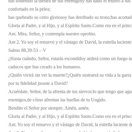
has sostenido la diestra de sus enemigos
y has dado el triunfo a sus
confortado en la pelea;
has quebrado su cetro glorioso
y has derribado su trono;
has acortad
Gloria al Padre, y al Hijo, y al Espíritu Santo.
Como era en el princi
Ant. Mira, Señor, y contempla nuestro oprobio.
Ant 2. Yo soy el renuevo y el vástago de David, la estrella lucient
Salmo 88,39-53 – V
¿Hasta cuándo, Señor, estarás escondido
y arderá como un fuego tu
caducos que has creado a los humanos.
¿Quién vivirá sin ver la muerte?
¿Quién sustraerá su vida a la garr
por tu fidelidad juraste a David?
Acuérdate, Señor, de la afrenta de tus siervos:
lo que tengo que agua
enemigos,
de cómo afrentan las huellas de tu Ungido.
Bendito el Señor por siempre. Amén, amén.
Gloria al Padre, y al Hijo, y al Espíritu Santo.
Como era en el princi
Ant. Yo soy el renuevo y el vástago de David, la estrella luciente 