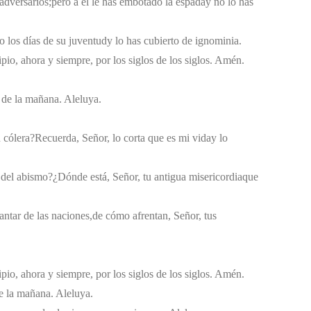
 adversarios;
pero a él le has embotado la espada
y no lo has
o los días de su juventud
y lo has cubierto de ignominia.
pio, ahora y siempre, por los siglos de los siglos. Amén.
e de la mañana. Aleluya.
 cólera?
Recuerda, Señor, lo corta que es mi vida
y lo
a del abismo?
¿Dónde está, Señor, tu antigua misericordia
que
ntar de las naciones,
de cómo afrentan, Señor, tus
pio, ahora y siempre, por los siglos de los siglos. Amén.
de la mañana. Aleluya.