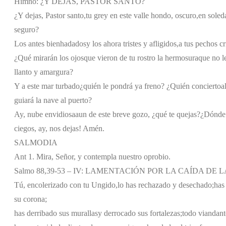
Himno: ¿Y DEJAS, PASTOR SANTO?
¿Y dejas, Pastor santo,
tu grey en este valle hondo, oscuro,
en soleda
seguro?
Los antes bienhadados
y los ahora tristes y afligidos,
a tus pechos cr
¿Qué mirarán los ojos
que vieron de tu rostro la hermosura
que no l
llanto y amargura?
Y a este mar turbado
¿quién le pondrá ya freno? ¿Quién concierto
a
guiará la nave al puerto?
Ay, nube envidiosa
aun de este breve gozo, ¿qué te quejas?
¿Dónde 
ciegos, ay, nos dejas! Amén.
SALMODIA
Ant 1. Mira, Señor, y contempla nuestro oprobio.
Salmo 88,39-53 – IV: LAMENTACIÓN POR LA CAÍDA DE 
Tú, encolerizado con tu Ungido,
lo has rechazado y desechado;
has 
su corona;
has derribado sus murallas
y derrocado sus fortalezas;
todo viandant