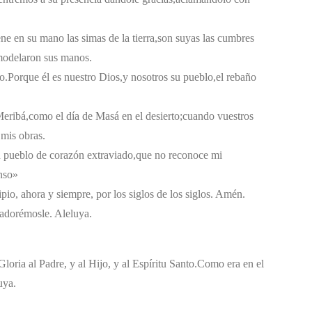
ene en su mano las simas de la tierra,
son suyas las cumbres
 modelaron sus manos.
o.
Porque él es nuestro Dios,
y nosotros su pueblo,
el rebaño
Meribá,
como el día de Masá en el desierto;
cuando vuestros
 mis obras.
 pueblo de corazón extraviado,
que no reconoce mi
nso»
pio, ahora y siempre, por los siglos de los siglos. Amén.
, adorémosle. Aleluya.
loria al Padre, y al Hijo, y al Espíritu Santo.
Como era en el
uya.