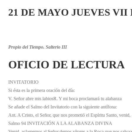
21 DE MAYO JUEVES VII
Propio del Tiempo. Salterio III
OFICIO DE LECTURA
INVITATORIO
Si ésta es la primera oración del día:
V. Señor abre mis labios
R. Y mi boca proclamará tu alabanza
Se añade el Salmo del Invitatorio con la siguiente antífona:
Ant. A Cristo, el Señor, que nos prometió el Espíritu Santo, venid
Salmo 94 INVITACIÓN A LA ALABANZA DIVINA
Venid, aclamemos al Señor,
demos vítores a la Roca que nos salva;