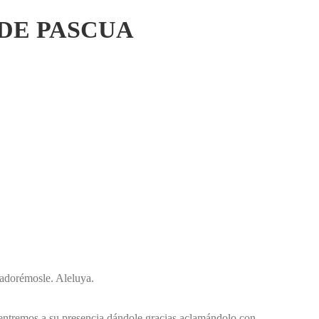
 DE PASCUA
, adorémosle. Aleluya.
entremos a su presencia dándole gracias,
aclamándolo con