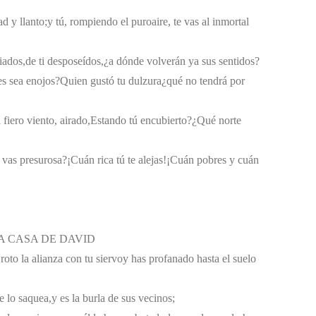
d y llanto;
y tú, rompiendo el puro
aire, te vas al inmortal
iados,
de ti desposeídos,
¿a dónde volverán ya sus sentidos?
es sea enojos?
Quien gustó tu dulzura
¿qué no tendrá por
l fiero viento, airado,
Estando tú encubierto?
¿Qué norte
vas presurosa?
¡Cuán rica tú te alejas!
¡Cuán pobres y cuán
LA CASA DE DAVID
roto la alianza con tu siervo
y has profanado hasta el suelo
e lo saquea,
y es la burla de sus vecinos;