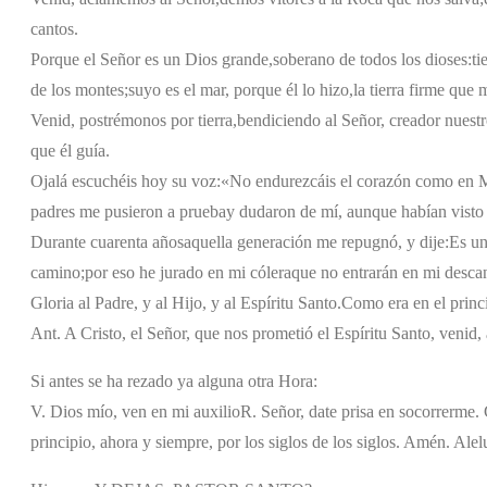
cantos.
Porque el Señor es un Dios grande,
soberano de todos los dioses:
ti
de los montes;
suyo es el mar, porque él lo hizo,
la tierra firme que
Venid, postrémonos por tierra,
bendiciendo al Señor, creador nuestr
que él guía.
Ojalá escuchéis hoy su voz:
«No endurezcáis el corazón como en 
padres me pusieron a prueba
y dudaron de mí, aunque habían visto
Durante cuarenta años
aquella generación me repugnó, y dije:
Es un
camino;
por eso he jurado en mi cólera
que no entrarán en mi desca
Gloria al Padre, y al Hijo, y al Espíritu Santo.
Como era en el princi
Ant. A Cristo, el Señor, que nos prometió el Espíritu Santo, venid
Si antes se ha rezado ya alguna otra Hora:
V. Dios mío, ven en mi auxilio
R. Señor, date prisa en socorrerme. G
principio, ahora y siempre, por los siglos de los siglos. Amén. Alel