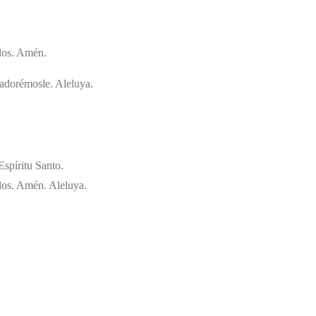
glos. Amén.
, adorémosle. Aleluya.
Espíritu Santo.
glos. Amén. Aleluya.