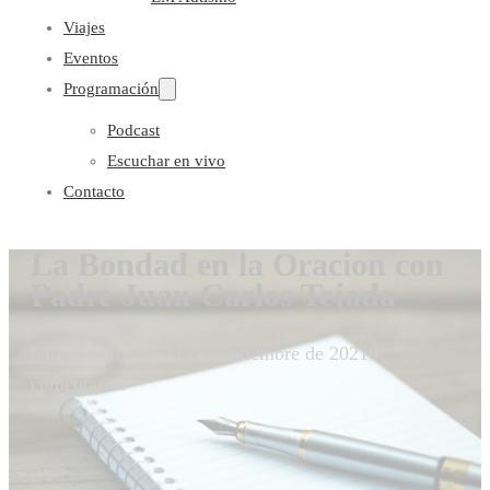
Viajes
Eventos
Programación
Podcast
Escuchar en vivo
Contacto
La Bondad en la Oracion con
Padre Juan Carlos Tejada
Gloria Coronado
21 de septiembre de 2021
0
comentarios