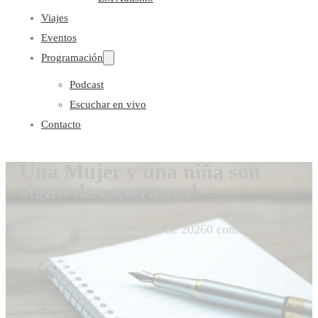
Viajes
Eventos
Programación
Podcast
Escuchar en vivo
Contacto
Una Mujer y una niña son
signo de esperanza!
Gloria Coronado
26 de abril de 2026
0 comentarios