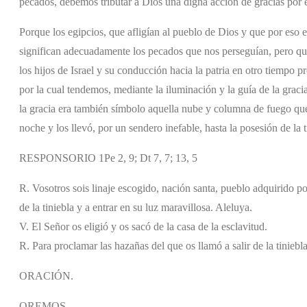
pecados, debemos tributar a Dios una digna acción de gracias por es
Porque los egipcios, que afligían al pueblo de Dios y que por eso e
significan adecuadamente los pecados que nos perseguían, pero qu
los hijos de Israel y su conducción hacia la patria en otro tiempo 
por la cual tendemos, mediante la iluminación y la guía de la gracia 
la gracia era también símbolo aquella nube y columna de fuego que 
noche y los llevó, por un sendero inefable, hasta la posesión de la 
RESPONSORIO 1Pe 2, 9; Dt 7, 7; 13, 5
R. Vosotros sois linaje escogido, nación santa, pueblo adquirido po
de la tiniebla y a entrar en su luz maravillosa. Aleluya.
V. El Señor os eligió y os sacó de la casa de la esclavitud.
R. Para proclamar las hazañas del que os llamó a salir de la tiniebla
ORACIÓN.
OREMOS,