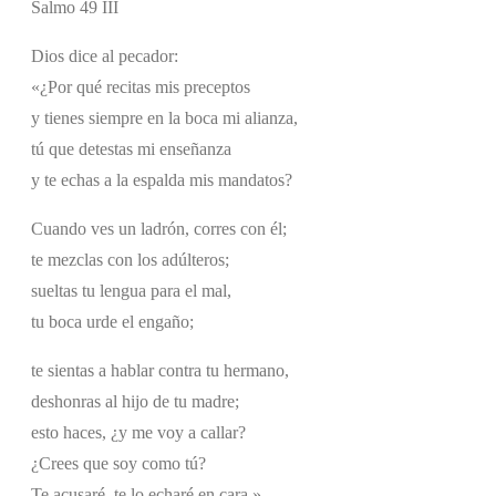
Salmo 49 III
Dios dice al pecador:
«¿Por qué recitas mis preceptos
y tienes siempre en la boca mi alianza,
tú que detestas mi enseñanza
y te echas a la espalda mis mandatos?
Cuando ves un ladrón, corres con él;
te mezclas con los adúlteros;
sueltas tu lengua para el mal,
tu boca urde el engaño;
te sientas a hablar contra tu hermano,
deshonras al hijo de tu madre;
esto haces, ¿y me voy a callar?
¿Crees que soy como tú?
Te acusaré, te lo echaré en cara.»