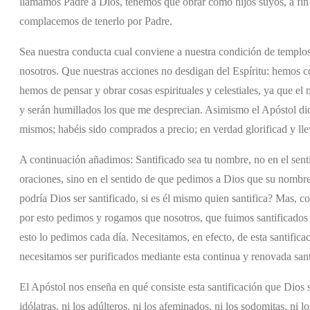
llamamos Padre a Dios, tenemos que obrar como hijos suyos, a fin
complacemos de tenerlo por Padre.
Sea nuestra conducta cual conviene a nuestra condición de templos
nosotros. Que nuestras acciones no desdigan del Espíritu: hemos com
hemos de pensar y obrar cosas espirituales y celestiales, ya que 
y serán humillados los que me desprecian. Asimismo el Apóstol dic
mismos; habéis sido comprados a precio; en verdad glorificad y ll
A continuación añadimos: Santificado sea tu nombre, no en el sent
oraciones, sino en el sentido de que pedimos a Dios que su nombre
podría Dios ser santificado, si es él mismo quien santifica? Mas, 
por esto pedimos y rogamos que nosotros, que fuimos santificados e
esto lo pedimos cada día. Necesitamos, en efecto, de esta santifica
necesitamos ser purificados mediante esta continua y renovada sant
El Apóstol nos enseña en qué consiste esta santificación que Dios 
idólatras, ni los adúlteros, ni los afeminados, ni los sodomitas, ni lo