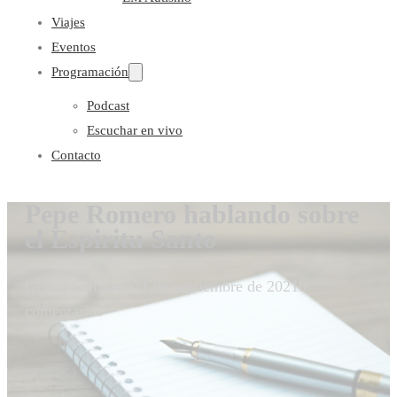
Viajes
Eventos
Programación
Podcast
Escuchar en vivo
Contacto
Pepe Romero hablando sobre
el Espiritu Santo
Gloria Coronado
21 de septiembre de 2021
0
comentarios