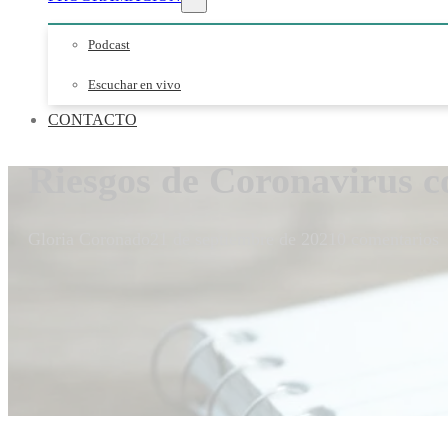
Podcast
Escuchar en vivo
CONTACTO
Riesgos de Coronavirus c
Gloria Coronado
21 de septiembre de 2021
0 comentarios