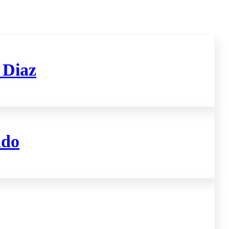
 Diaz
ado