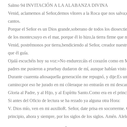
Salmo 94 INVITACIÓN A LA ALABANZA DIVINA
Venid, aclamemos al Señor,
demos vítores a la Roca que nos salva;
cantos.
Porque el Señor es un Dios grande,
soberano de todos los dioses:
ti
de los montes;
suyo es el mar, porque él lo hizo,
la tierra firme que
Venid, postrémonos por tierra,
bendiciendo al Señor, creador nuestr
que él guía.
Ojalá escuchéis hoy su voz:
«No endurezcáis el corazón como en 
padres me pusieron a prueba
y dudaron de mí, aunque habían visto
Durante cuarenta años
aquella generación me repugnó, y dije:
Es un
camino;
por eso he jurado en mi cólera
que no entrarán en mi desca
Gloria al Padre, y al Hijo, y al Espíritu Santo.
Como era en el princi
Si antes del Oficio de lectura se ha rezado ya alguna otra Hora:
V. Dios mío, ven en mi auxilio
R. Señor, date prisa en socorrerme. G
principio, ahora y siempre, por los siglos de los siglos. Amén. Alel