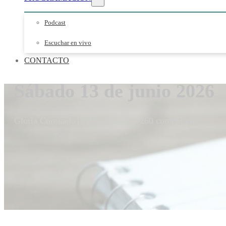
Podcast
Escuchar en vivo
CONTACTO
Sábado 13 de junio 2026
Gloria Coronado
13 de junio de 2026
0 comentarios