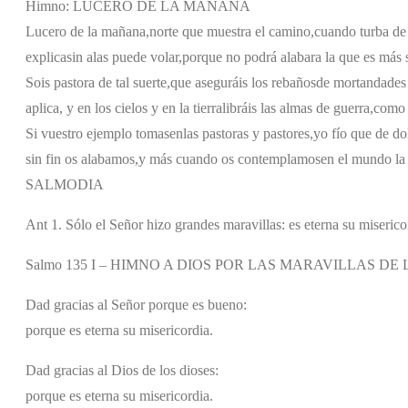
Himno: LUCERO DE LA MAÑANA
Lucero de la mañana,
norte que muestra el camino,
cuando turba de
explica
sin alas puede volar,
porque no podrá alabar
a la que es más s
Sois pastora de tal suerte,
que aseguráis los rebaños
de mortandades
aplica,
y en los cielos y en la tierra
libráis las almas de guerra,
como 
Si vuestro ejemplo tomasen
las pastoras y pastores,
yo fío que de do
sin fin os alabamos,
y más cuando os contemplamos
en el mundo la
SALMODIA
Ant 1. Sólo el Señor hizo grandes maravillas: es eterna su miserico
Salmo 135 I – HIMNO A DIOS POR LAS MARAVILLAS D
Dad gracias al Señor porque es bueno:
porque es eterna su misericordia.
Dad gracias al Dios de los dioses:
porque es eterna su misericordia.