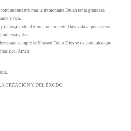
 continuo
nuestro mar la tramontana.
Quien tanta grandeza
anta y rica.
 y daños,
dando al lobo cruda muerte.
Dais vida a quien se os
poderosa y rica.
lores
para siempre se librasen.
Tanto Dios se os comunica,
que
 más rica. Amén
rdia.
E LA CREACIÓN Y DEL ÉXODO