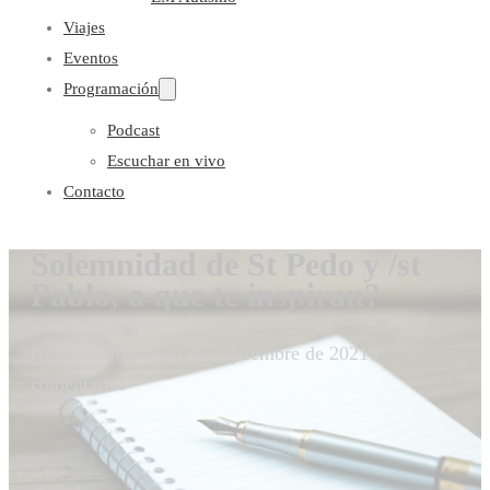
Viajes
Eventos
Programación
Podcast
Escuchar en vivo
Contacto
Solemnidad de St Pedo y /st
Pablo, a que te inspiran?
Gloria Coronado
21 de septiembre de 2021
0
comentarios