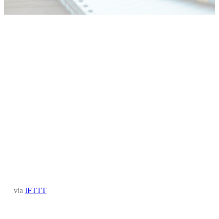
via
IFTTT