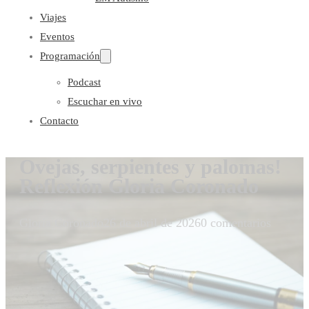
Viajes
Eventos
Programación
Podcast
Escuchar en vivo
Contacto
Ovejas, serpientes y palomas!
Reflexión Gloria Coronado
Gloria Coronado
26 de abril de 2026
0 comentarios