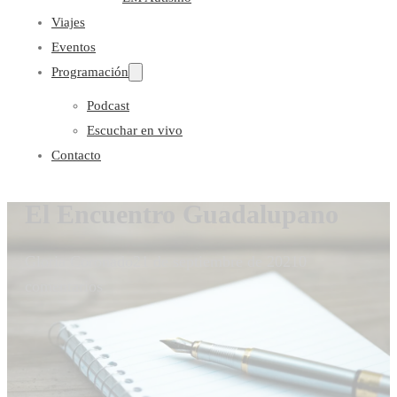
Viajes
Eventos
Programación
Podcast
Escuchar en vivo
Contacto
El Encuentro Guadalupano
Gloria Coronado
21 de septiembre de 2021
0
comentarios