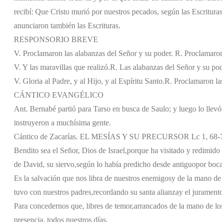
recibí: Que Cristo murió por nuestros pecados, según las Escrituras,
anunciaron también las Escrituras.
RESPONSORIO BREVE
V. Proclamaron las alabanzas del Señor y su poder.
R. Proclamaron
V. Y las maravillas que realizó.
R. Las alabanzas del Señor y su pod
V. Gloria al Padre, y al Hijo, y al Espíritu Santo.
R. Proclamaron las
CÁNTICO EVANGÉLICO
Ant. Bernabé partió para Tarso en busca de Saulo; y luego lo llevó
instruyeron a muchísima gente.
Cántico de Zacarías. EL MESÍAS Y SU PRECURSOR Lc 1, 68-
Bendito sea el Señor, Dios de Israel,
porque ha visitado y redimido 
de David, su siervo,
según lo había predicho desde antiguo
por boca
Es la salvación que nos libra de nuestros enemigos
y de la mano de
tuvo con nuestros padres,
recordando su santa alianza
y el jurament
Para concedernos que, libres de temor,
arrancados de la mano de lo
presencia, todos nuestros días.