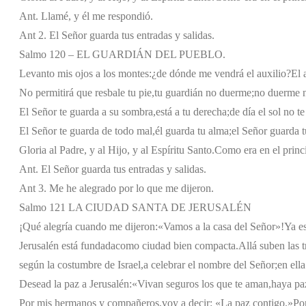
Ant. Llamé, y él me respondió.
Ant 2. El Señor guarda tus entradas y salidas.
Salmo 120 – EL GUARDIÁN DEL PUEBLO.
Levanto mis ojos a los montes:
¿de dónde me vendrá el auxilio?
El 
No permitirá que resbale tu pie,
tu guardián no duerme;
no duerme n
El Señor te guarda a su sombra,
está a tu derecha;
de día el sol no t
El Señor te guarda de todo mal,
él guarda tu alma;
el Señor guarda t
Gloria al Padre, y al Hijo, y al Espíritu Santo.
Como era en el princi
Ant. El Señor guarda tus entradas y salidas.
Ant 3. Me he alegrado por lo que me dijeron.
Salmo 121 LA CIUDAD SANTA DE JERUSALÉN
¡Qué alegría cuando me dijeron:
«Vamos a la casa del Señor»!
Ya es
Jerusalén está fundada
como ciudad bien compacta.
Allá suben las t
según la costumbre de Israel,
a celebrar el nombre del Señor;
en ella
Desead la paz a Jerusalén:
«Vivan seguros los que te aman,
haya pa
Por mis hermanos y compañeros,
voy a decir: «La paz contigo.»
Por