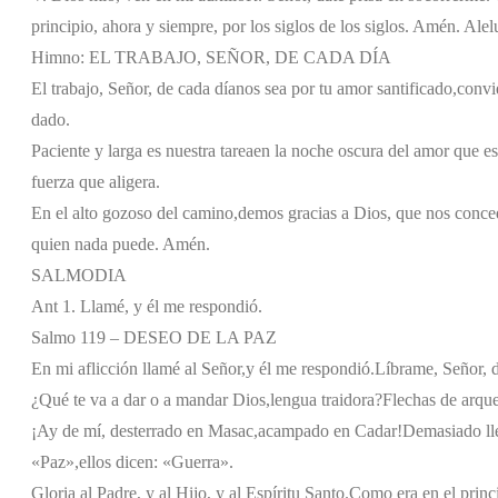
principio, ahora y siempre, por los siglos de los siglos. Amén. Alel
Himno: EL TRABAJO, SEÑOR, DE CADA DÍA
El trabajo, Señor, de cada día
nos sea por tu amor santificado,
convie
dado.
Paciente y larga es nuestra tarea
en la noche oscura del amor que es
fuerza que aligera.
En el alto gozoso del camino,
demos gracias a Dios, que nos conce
quien nada puede. Amén.
SALMODIA
Ant 1. Llamé, y él me respondió.
Salmo 119 – DESEO DE LA PAZ
En mi aflicción llamé al Señor,
y él me respondió.
Líbrame, Señor, d
¿Qué te va a dar o a mandar Dios,
lengua traidora?
Flechas de arque
¡Ay de mí, desterrado en Masac,
acampado en Cadar!
Demasiado ll
«Paz»,
ellos dicen: «Guerra».
Gloria al Padre, y al Hijo, y al Espíritu Santo.
Como era en el princi