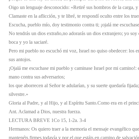
Oigo un lenguaje desconocido:
«Retiré sus hombros de la carga,
y
Clamaste en la aflicción, y te libré,
te respondí oculto entre los tru
Escucha, pueblo mío, doy testimonio contra ti;
¡ojalá me escuchases
No tendrás un dios extraño,
no adorarás un dios extranjero;
yo soy 
boca y yo la saciaré.
Pero mi pueblo no escuchó mi voz,
Israel no quiso obedecer:
los e
sus antojos.
¡Ojalá me escuchase mi pueblo
y caminase Israel por mi camino!:
mano contra sus adversarios;
los que aborrecen al Señor te adularían,
y su suerte quedaría fijada
silvestre.»
Gloria al Padre, y al Hijo, y al Espíritu Santo.
Como era en el princi
Ant. Aclamad a Dios, nuestra fuerza.
LECTURA BREVE 1Co 15, 1-2a. 3-4
Hermanos: Os quiero traer a la memoria el mensaje evangélico que 
mantenéis firmes todavía y por el que estáis en camino de salvac