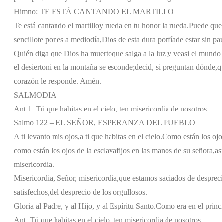
Himno: TE ESTÁ CANTANDO EL MARTILLO
Te está cantando el martillo
y rueda en tu honor la rueda.
Puede que 
sencillo
te pones a mediodía,
Dios de esta dura porfía
de estar sin p
Quién diga que Dios ha muerto
que salga a la luz y vea
si el mundo 
el desierto
ni en la montaña se esconde;
decid, si preguntan dónde,
q
corazón le responde. Amén.
SALMODIA
Ant 1. Tú que habitas en el cielo, ten misericordia de nosotros.
Salmo 122 – EL SEÑOR, ESPERANZA DEL PUEBLO
A ti levanto mis ojos,
a ti que habitas en el cielo.
Como están los ojo
como están los ojos de la esclava
fijos en las manos de su señora,
as
misericordia.
Misericordia, Señor, misericordia,
que estamos saciados de despreci
satisfechos,
del desprecio de los orgullosos.
Gloria al Padre, y al Hijo, y al Espíritu Santo.
Como era en el princi
Ant. Tú que habitas en el cielo, ten misericordia de nosotros.