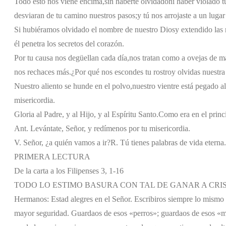
Todo esto nos viene encima,
sin haberte olvidado
ni haber violado t
desviaran de tu camino nuestros pasos;
y tú nos arrojaste a un luga
Si hubiéramos olvidado el nombre de nuestro Dios
y extendido las
él penetra los secretos del corazón.
Por tu causa nos degüellan cada día,
nos tratan como a ovejas de m
nos rechaces más.
¿Por qué nos escondes tu rostro
y olvidas nuestra
Nuestro aliento se hunde en el polvo,
nuestro vientre está pegado al
misericordia.
Gloria al Padre, y al Hijo, y al Espíritu Santo.
Como era en el princi
Ant. Levántate, Señor, y redímenos por tu misericordia.
V. Señor, ¿a quién vamos a ir?
R. Tú tienes palabras de vida eterna.
PRIMERA LECTURA
De la carta a los Filipenses 3, 1-16
TODO LO ESTIMO BASURA CON TAL DE GANAR A CRI
Hermanos: Estad alegres en el Señor. Escribiros siempre lo mismo n
mayor seguridad. Guardaos de esos «perros»; guardaos de esos «m