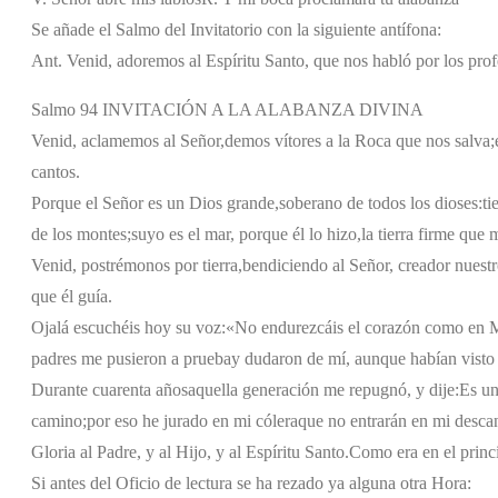
Se añade el Salmo del Invitatorio con la siguiente antífona:
Ant. Venid, adoremos al Espíritu Santo, que nos habló por los prof
Salmo 94 INVITACIÓN A LA ALABANZA DIVINA
Venid, aclamemos al Señor,
demos vítores a la Roca que nos salva;
cantos.
Porque el Señor es un Dios grande,
soberano de todos los dioses:
ti
de los montes;
suyo es el mar, porque él lo hizo,
la tierra firme que
Venid, postrémonos por tierra,
bendiciendo al Señor, creador nuestr
que él guía.
Ojalá escuchéis hoy su voz:
«No endurezcáis el corazón como en 
padres me pusieron a prueba
y dudaron de mí, aunque habían visto
Durante cuarenta años
aquella generación me repugnó, y dije:
Es un
camino;
por eso he jurado en mi cólera
que no entrarán en mi desca
Gloria al Padre, y al Hijo, y al Espíritu Santo.
Como era en el princi
Si antes del Oficio de lectura se ha rezado ya alguna otra Hora: