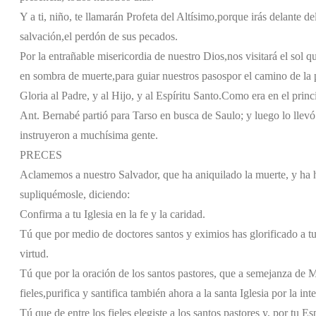
Y a ti, niño, te llamarán Profeta del Altísimo,
porque irás delante de
salvación,
el perdón de sus pecados.
Por la entrañable misericordia de nuestro Dios,
nos visitará el sol q
en sombra de muerte,
para guiar nuestros pasos
por el camino de la 
Gloria al Padre, y al Hijo, y al Espíritu Santo.
Como era en el princi
Ant. Bernabé partió para Tarso en busca de Saulo; y luego lo llevó
instruyeron a muchísima gente.
PRECES
Aclamemos a nuestro Salvador, que ha aniquilado la muerte, y ha he
supliquémosle, diciendo:
Confirma a tu Iglesia en la fe y la caridad.
Tú que por medio de doctores santos y eximios has glorificado a tu 
virtud.
Tú que por la oración de los santos pastores, que a semejanza de M
fieles,
purifica y santifica también ahora a la santa Iglesia por la int
Tú que de entre los fieles elegiste a los santos pastores y, por tu E