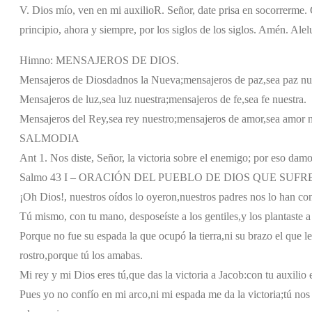
V. Dios mío, ven en mi auxilio
R. Señor, date prisa en socorrerme. G
principio, ahora y siempre, por los siglos de los siglos. Amén. Alel
Himno: MENSAJEROS DE DIOS.
Mensajeros de Dios
dadnos la Nueva;
mensajeros de paz,
sea paz nu
Mensajeros de luz,
sea luz nuestra;
mensajeros de fe,
sea fe nuestra.
Mensajeros del Rey,
sea rey nuestro;
mensajeros de amor,
sea amor 
SALMODIA
Ant 1. Nos diste, Señor, la victoria sobre el enemigo; por eso dam
Salmo 43 I – ORACIÓN DEL PUEBLO DE DIOS QUE SU
¡Oh Dios!, nuestros oídos lo oyeron,
nuestros padres nos lo han co
Tú mismo, con tu mano, desposeíste a los gentiles,
y los plantaste a
Porque no fue su espada la que ocupó la tierra,
ni su brazo el que le
rostro,
porque tú los amabas.
Mi rey y mi Dios eres tú,
que das la victoria a Jacob:
con tu auxilio
Pues yo no confío en mi arco,
ni mi espada me da la victoria;
tú nos