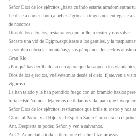
Señor Dios de los ejércitos,
¿hasta cuándo estarás airado
mientras tu
Le diste a comer llanto,
a beber lágrimas a tragos;
nos entregaste a l
de nosotros.
Dios de los ejércitos, restáuranos,
que brille tu rostro y nos salve.
Sacaste una vid de Egipto,
expulsaste a los gentiles, y la trasplantas
su sombra cubría las montañas,
y sus pámpanos, los cedros altísimo
Gran Río.
¿Por qué has derribado su cerca
para que la saqueen los viandantes
Dios de los ejércitos, vuélvete:
mira desde el cielo, fíjate,
ven a visit
vigorosa.
La han talado y le han prendido fuego:
con un bramido hazlos pere
fortaleciste.
No nos alejaremos de ti:
danos vida, para que invoquem
Señor Dios de los ejércitos, restáuranos,
que brille tu rostro y nos s
Gloria al Padre, y al Hijo, y al Espíritu Santo.
Como era en el princi
Ant. Despierta tu poder, Señor, y ven a salvarnos.
Ant 2. Anunciad a toda la tierra que el señor hizo proezas.