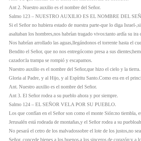
Ant 2. Nuestro auxilio es el nombre del Señor.
Salmo 123 – NUESTRO AUXILIO ES EL NOMBRE DEL SE
Si el Señor no hubiera estado de nuestra parte
-que lo diga Israel-,
s
asaltaban los hombres,
nos habrían tragado vivos:
tanto ardía su ira
Nos habrían arrollado las aguas,
llegándonos el torrente hasta el cue
Bendito el Señor, que no nos entregó
como presa a sus dientes;
hemo
cazador:
la trampa se rompió y escapamos.
Nuestro auxilio es el nombre del Señor,
que hizo el cielo y la tierra.
Gloria al Padre, y al Hijo, y al Espíritu Santo.
Como era en el princi
Ant. Nuestro auxilio es el nombre del Señor.
Ant 3. El Señor rodea a su pueblo ahora y por siempre.
Salmo 124 – EL SEÑOR VELA POR SU PUEBLO.
Los que confían en el Señor son como el monte Sión:
no tiembla, e
Jerusalén está rodeada de montañas,
y el Señor rodea a su pueblo
ah
No pesará el cetro de los malvados
sobre el lote de los justos,
no sea
Señor, concede bienes a los buenos,
a los sinceros de corazón;
y a l