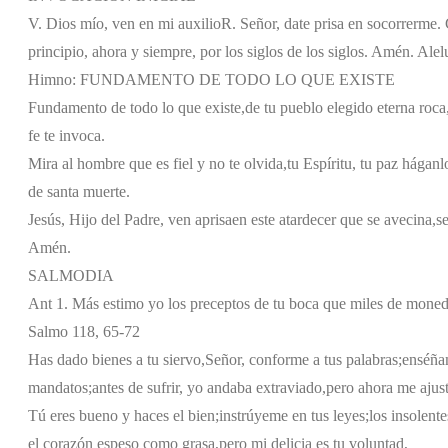
V. Dios mío, ven en mi auxilio
R. Señor, date prisa en socorrerme. G
principio, ahora y siempre, por los siglos de los siglos. Amén. Alel
Himno: FUNDAMENTO DE TODO LO QUE EXISTE
Fundamento de todo lo que existe,
de tu pueblo elegido eterna roca
fe te invoca.
Mira al hombre que es fiel y no te olvida,
tu Espíritu, tu paz háganl
de santa muerte.
Jesús, Hijo del Padre, ven aprisa
en este atardecer que se avecina,
s
Amén.
SALMODIA
Ant 1. Más estimo yo los preceptos de tu boca que miles de moneda
Salmo 118, 65-72
Has dado bienes a tu siervo,
Señor, conforme a tus palabras;
enséña
mandatos;
antes de sufrir, yo andaba extraviado,
pero ahora me ajus
Tú eres bueno y haces el bien;
instrúyeme en tus leyes;
los insolent
el corazón espeso como grasa,
pero mi delicia es tu voluntad,