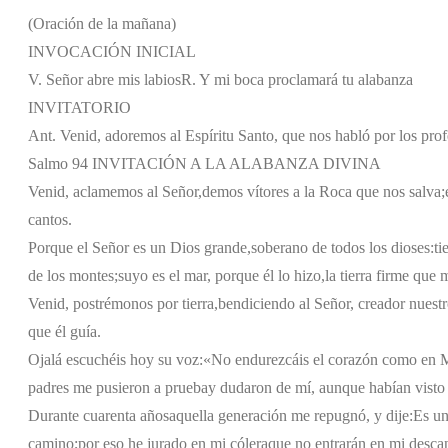
(Oración de la mañana)
INVOCACIÓN INICIAL
V. Señor abre mis labios
R. Y mi boca proclamará tu alabanza
INVITATORIO
Ant. Venid, adoremos al Espíritu Santo, que nos habló por los prof
Salmo 94 INVITACIÓN A LA ALABANZA DIVINA
Venid, aclamemos al Señor,
demos vítores a la Roca que nos salva;
cantos.
Porque el Señor es un Dios grande,
soberano de todos los dioses:
ti
de los montes;
suyo es el mar, porque él lo hizo,
la tierra firme que
Venid, postrémonos por tierra,
bendiciendo al Señor, creador nuestr
que él guía.
Ojalá escuchéis hoy su voz:
«No endurezcáis el corazón como en 
padres me pusieron a prueba
y dudaron de mí, aunque habían visto
Durante cuarenta años
aquella generación me repugnó, y dije:
Es un
camino;
por eso he jurado en mi cólera
que no entrarán en mi desca