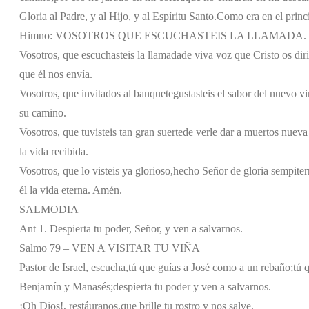
Gloria al Padre, y al Hijo, y al Espíritu Santo.
Como era en el princi
Himno: VOSOTROS QUE ESCUCHASTEIS LA LLAMADA.
Vosotros, que escuchasteis la llamada
de viva voz que Cristo os diri
que él nos envía.
Vosotros, que invitados al banquete
gustasteis el sabor del nuevo vi
su camino.
Vosotros, que tuvisteis tan gran suerte
de verle dar a muertos nueva
la vida recibida.
Vosotros, que lo visteis ya glorioso,
hecho Señor de gloria sempiter
él la vida eterna. Amén.
SALMODIA
Ant 1. Despierta tu poder, Señor, y ven a salvarnos.
Salmo 79 – VEN A VISITAR TU VIÑA
Pastor de Israel, escucha,
tú que guías a José como a un rebaño;
tú 
Benjamín y Manasés;
despierta tu poder y ven a salvarnos.
¡Oh Dios!, restáuranos,
que brille tu rostro y nos salve.