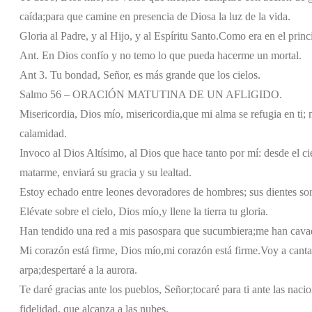
caída;
para que camine en presencia de Dios
a la luz de la vida.
Gloria al Padre, y al Hijo, y al Espíritu Santo.
Como era en el princi
Ant. En Dios confío y no temo lo que pueda hacerme un mortal.
Ant 3. Tu bondad, Señor, es más grande que los cielos.
Salmo 56 – ORACIÓN MATUTINA DE UN AFLIGIDO.
Misericordia, Dios mío, misericordia,
que mi alma se refugia en ti;
calamidad.
Invoco al Dios Altísimo,
al Dios que hace tanto por mí:
desde el ci
matarme,
enviará su gracia y su lealtad.
Estoy echado entre leones
devoradores de hombres;
sus dientes so
Elévate sobre el cielo, Dios mío,
y llene la tierra tu gloria.
Han tendido una red a mis pasos
para que sucumbiera;
me han cavad
Mi corazón está firme, Dios mío,
mi corazón está firme.
Voy a cantar
arpa;
despertaré a la aurora.
Te daré gracias ante los pueblos, Señor;
tocaré para ti ante las naci
fidelidad, que alcanza a las nubes.