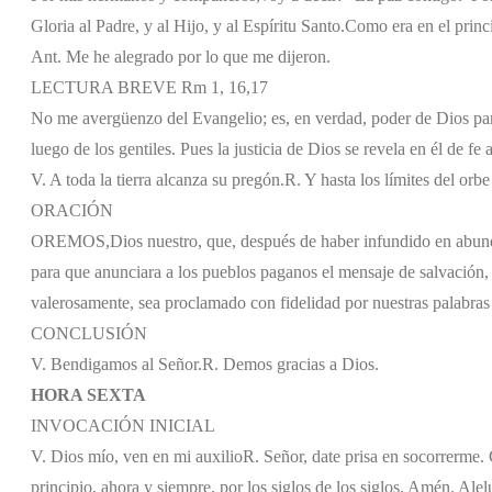
Gloria al Padre, y al Hijo, y al Espíritu Santo.
Como era en el princi
Ant. Me he alegrado por lo que me dijeron.
LECTURA BREVE Rm 1, 16,17
No me avergüenzo del Evangelio; es, en verdad, poder de Dios para
luego de los gentiles. Pues la justicia de Dios se revela en él de fe a
V. A toda la tierra alcanza su pregón.
R. Y hasta los límites del orbe
ORACIÓN
OREMOS,
Dios nuestro, que, después de haber infundido en abunda
para que anunciara a los pueblos paganos el mensaje de salvación, 
valerosamente, sea proclamado con fidelidad por nuestras palabras 
CONCLUSIÓN
V. Bendigamos al Señor.
R. Demos gracias a Dios.
HORA SEXTA
INVOCACIÓN INICIAL
V. Dios mío, ven en mi auxilio
R. Señor, date prisa en socorrerme. G
principio, ahora y siempre, por los siglos de los siglos. Amén. Alel