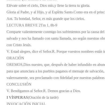
Elévate sobre el cielo, Dios mío,
y llene la tierra tu gloria.
Gloria al Padre, y al Hijo, y al Espíritu Santo.
Como era en el princi
Ant. Tu bondad, Señor, es más grande que los cielos.
LECTURA BREVE 2Tm 1, 8b-9
Comparte valientemente conmigo los sufrimientos por la causa del
salvado y nos ha llamado con santa llamada, no según nuestras obra
con Cristo Jesús.
V. Estad alegres, dice el Señor.
R. Porque vuestros nombres están ins
ORACIÓN
OREMOS,
Dios nuestro, que, después de haber infundido en abunda
para que anunciara a los pueblos paganos el mensaje de salvación, 
valerosamente, sea proclamado con fidelidad por nuestras palabras 
CONCLUSIÓN
V. Bendigamos al Señor.
R. Demos gracias a Dios.
I VÍSPERAS
(Oración de la tarde)
INVOCACIÓN INICIAL