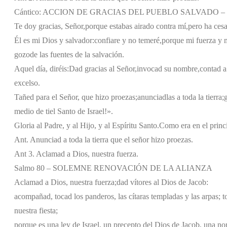
Cántico: ACCION DE GRACIAS DEL PUEBLO SALVADO – Is
Te doy gracias, Señor,
porque estabas airado contra mí,
pero ha cesa
Él es mi Dios y salvador:
confiare y no temeré,
porque mi fuerza y m
gozo
de las fuentes de la salvación.
Aquel día, diréis:
Dad gracias al Señor,
invocad su nombre,
contad a
excelso.
Tañed para el Señor, que hizo proezas;
anunciadlas a toda la tierra;
medio de ti
el Santo de Israel!».
Gloria al Padre, y al Hijo, y al Espíritu Santo.
Como era en el princi
Ant. Anunciad a toda la tierra que el señor hizo proezas.
Ant 3. Aclamad a Dios, nuestra fuerza.
Salmo 80 – SOLEMNE RENOVACIÓN DE LA ALIANZA
Aclamad a Dios, nuestra fuerza;
dad vítores al Dios de Jacob:
acompañad, tocad los panderos,
las cítaras templadas y las arpas;
t
nuestra fiesta;
porque es una ley de Israel,
un precepto del Dios de Jacob,
una no