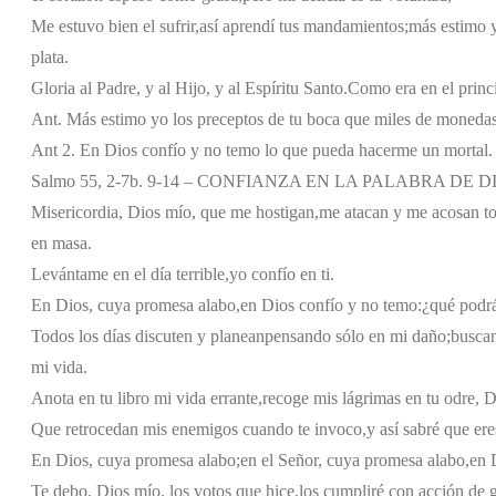
Me estuvo bien el sufrir,
así aprendí tus mandamientos;
más estimo y
plata.
Gloria al Padre, y al Hijo, y al Espíritu Santo.
Como era en el princi
Ant. Más estimo yo los preceptos de tu boca que miles de monedas 
Ant 2. En Dios confío y no temo lo que pueda hacerme un mortal.
Salmo 55, 2-7b. 9-14 – CONFIANZA EN LA PALABRA DE D
Misericordia, Dios mío, que me hostigan,
me atacan y me acosan to
en masa.
Levántame en el día terrible,
yo confío en ti.
En Dios, cuya promesa alabo,
en Dios confío y no temo:
¿qué podr
Todos los días discuten y planean
pensando sólo en mi daño;
buscan
mi vida.
Anota en tu libro mi vida errante,
recoge mis lágrimas en tu odre, D
Que retrocedan mis enemigos cuando te invoco,
y así sabré que er
En Dios, cuya promesa alabo;
en el Señor, cuya promesa alabo,
en 
Te debo, Dios mío, los votos que hice,
los cumpliré con acción de g