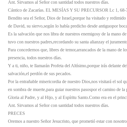
Ant. Sirvamos al Señor con santidad todos nuestros días.
Cántico de Zacarías. EL MESÍAS Y SU PRECURSOR Lc 1, 68-
Bendito sea el Señor, Dios de Israel,
porque ha visitado y redimido 
de David, su siervo,
según lo había predicho desde antiguo
por boca
Es la salvación que nos libra de nuestros enemigos
y de la mano de
tuvo con nuestros padres,
recordando su santa alianza
y el jurament
Para concedernos que, libres de temor,
arrancados de la mano de lo
presencia, todos nuestros días.
Y a ti, niño, te llamarán Profeta del Altísimo,
porque irás delante de
salvación,
el perdón de sus pecados.
Por la entrañable misericordia de nuestro Dios,
nos visitará el sol q
en sombra de muerte,
para guiar nuestros pasos
por el camino de la 
Gloria al Padre, y al Hijo, y al Espíritu Santo.
Como era en el princi
Ant. Sirvamos al Señor con santidad todos nuestros días.
PRECES
Oremos a nuestro Señor Jesucristo, que prometió estar con nosotros