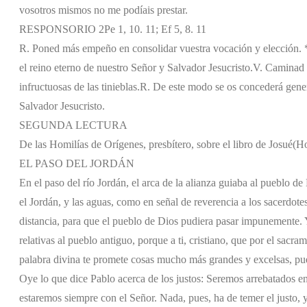
vosotros mismos no me podíais prestar.
RESPONSORIO 2Pe 1, 10. 11; Ef 5, 8. 11
R. Poned más empeño en consolidar vuestra vocación y elección. 
el reino eterno de nuestro Señor y Salvador Jesucristo.
V. Caminad c
infructuosas de las tinieblas.
R. De este modo se os concederá gener
Salvador Jesucristo.
SEGUNDA LECTURA
De las Homilías de Orígenes, presbítero, sobre el libro de Josué
(Ho
EL PASO DEL JORDÁN
En el paso del río Jordán, el arca de la alianza guiaba al pueblo de
el Jordán, y las aguas, como en señal de reverencia a los sacerdot
distancia, para que el pueblo de Dios pudiera pasar impunemente. 
relativas al pueblo antiguo, porque a ti, cristiano, que por el sacra
palabra divina te promete cosas mucho más grandes y excelsas, pue
Oye lo que dice Pablo acerca de los justos: Seremos arrebatados ent
estaremos siempre con el Señor. Nada, pues, ha de temer el justo, ya