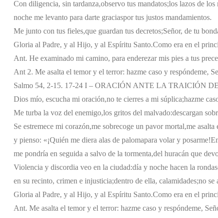
Con diligencia, sin tardanza,
observo tus mandatos;
los lazos de lo
noche me levanto para darte gracias
por tus justos mandamientos.
Me junto con tus fieles,
que guardan tus decretos;
Señor, de tu bondad
Gloria al Padre, y al Hijo, y al Espíritu Santo.
Como era en el princi
Ant. He examinado mi camino, para enderezar mis pies a tus prece
Ant 2. Me asalta el temor y el terror: hazme caso y respóndeme, Se
Salmo 54, 2-15. 17-24 I – ORACIÓN ANTE LA TRAICIÓN 
Dios mío, escucha mi oración,
no te cierres a mi súplica;
hazme cas
Me turba la voz del enemigo,
los gritos del malvado:
descargan sob
Se estremece mi corazón,
me sobrecoge un pavor mortal,
me asalta e
y pienso: «¡Quién me diera alas de paloma
para volar y posarme!
Em
me pondría en seguida a salvo de la tormenta,
del huracán que devo
Violencia y discordia veo en la ciudad:
día y noche hacen la ronda
s
en su recinto, crimen e injusticia;
dentro de ella, calamidades;
no se 
Gloria al Padre, y al Hijo, y al Espíritu Santo.
Como era en el princi
Ant. Me asalta el temor y el terror: hazme caso y respóndeme, Señ