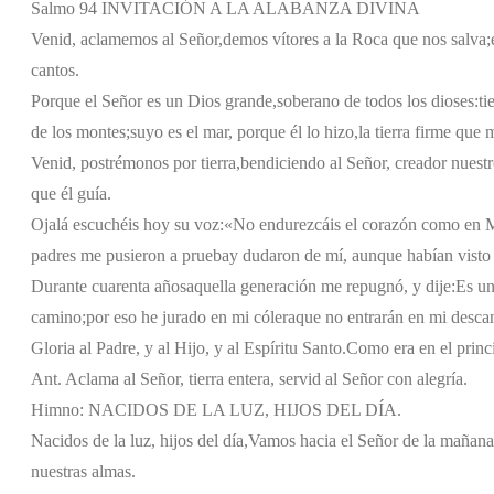
Salmo 94 INVITACIÓN A LA ALABANZA DIVINA
Venid, aclamemos al Señor,
demos vítores a la Roca que nos salva;
cantos.
Porque el Señor es un Dios grande,
soberano de todos los dioses:
ti
de los montes;
suyo es el mar, porque él lo hizo,
la tierra firme que
Venid, postrémonos por tierra,
bendiciendo al Señor, creador nuestr
que él guía.
Ojalá escuchéis hoy su voz:
«No endurezcáis el corazón como en 
padres me pusieron a prueba
y dudaron de mí, aunque habían visto
Durante cuarenta años
aquella generación me repugnó, y dije:
Es un
camino;
por eso he jurado en mi cólera
que no entrarán en mi desca
Gloria al Padre, y al Hijo, y al Espíritu Santo.
Como era en el princi
Ant. Aclama al Señor, tierra entera, servid al Señor con alegría.
Himno: NACIDOS DE LA LUZ, HIJOS DEL DÍA.
Nacidos de la luz, hijos del día,
Vamos hacia el Señor de la mañana
nuestras almas.