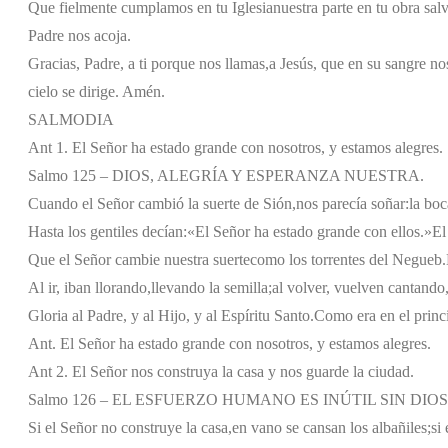
Que fielmente cumplamos en tu Iglesia
nuestra parte en tu obra sal
Padre nos acoja.
Gracias, Padre, a ti porque nos llamas,
a Jesús, que en su sangre no
cielo se dirige. Amén.
SALMODIA
Ant 1. El Señor ha estado grande con nosotros, y estamos alegres.
Salmo 125 – DIOS, ALEGRÍA Y ESPERANZA NUESTRA.
Cuando el Señor cambió la suerte de Sión,
nos parecía soñar:
la boc
Hasta los gentiles decían:
«El Señor ha estado grande con ellos.»
El
Que el Señor cambie nuestra suerte
como los torrentes del Negueb.
Al ir, iban llorando,
llevando la semilla;
al volver, vuelven cantando
Gloria al Padre, y al Hijo, y al Espíritu Santo.
Como era en el princi
Ant. El Señor ha estado grande con nosotros, y estamos alegres.
Ant 2. El Señor nos construya la casa y nos guarde la ciudad.
Salmo 126 – EL ESFUERZO HUMANO ES INÚTIL SIN DIOS
Si el Señor no construye la casa,
en vano se cansan los albañiles;
si