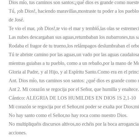
Dios mío, tus caminos son santos:
¿qué dios es grande como nuest
Tú, ¡oh Dios!, haciendo maravillas,
mostraste tu poder a los pueblo
de José.
Te vio el mar, ¡oh Dios!,
te vio el mar y tembló,
las olas se estremec
Las nubes descargaban sus aguas,
retumbaban los nubarrones,
tus s
Rodaba el fragor de tu trueno,
los relámpagos deslumbraban el orbe
Tú te abriste camino por las aguas,
un vado por las aguas caudalosa
mientras guiabas a tu pueblo, como a un rebaño,
por la mano de Mo
Gloria al Padre, y al Hijo, y al Espíritu Santo.
Como era en el princi
Ant. Dios mío, tus caminos son santos: ¿qué dios es grande como 
Ant 2. Mi corazón se regocija por el Señor, que humilla y enaltece.
Cántico: ALEGRIA DE LOS HUMILDES EN DIOS 1S 2,1-10
Mi corazón se regocija por el Señor,
mi poder se exalta por Dios;
mi
No hay santo como el Señor,
no hay roca como nuestro Dios.
No multipliquéis discursos altivos,
no echéis por la boca arrogancia
acciones.