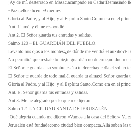
¡Ay de mí, desterrado en Masac,
acampado en Cadar!
Demasiado ll
«Paz»,
ellos dicen: «Guerra».
Gloria al Padre, y al Hijo, y al Espíritu Santo.
Como era en el princi
Ant. Llamé, y él me respondió.
Ant 2. El Señor guarda tus entradas y salidas.
Salmo 120 – EL GUARDIÁN DEL PUEBLO.
Levanto mis ojos a los montes:
¿de dónde me vendrá el auxilio?
El 
No permitirá que resbale tu pie,
tu guardián no duerme;
no duerme n
El Señor te guarda a su sombra,
está a tu derecha;
de día el sol no t
El Señor te guarda de todo mal,
él guarda tu alma;
el Señor guarda t
Gloria al Padre, y al Hijo, y al Espíritu Santo.
Como era en el princi
Ant. El Señor guarda tus entradas y salidas.
Ant 3. Me he alegrado por lo que me dijeron.
Salmo 121 LA CIUDAD SANTA DE JERUSALÉN
¡Qué alegría cuando me dijeron:
«Vamos a la casa del Señor»!
Ya es
Jerusalén está fundada
como ciudad bien compacta.
Allá suben las t