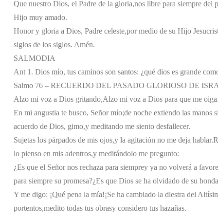
Que nuestro Dios, el Padre de la gloria,
nos libre para siempre del 
Hijo muy amado.
Honor y gloria a Dios, Padre celeste,
por medio de su Hijo Jesucris
siglos de los siglos. Amén.
SALMODIA
Ant 1. Dios mío, tus caminos son santos: ¿qué dios es grande com
Salmo 76 – RECUERDO DEL PASADO GLORIOSO DE ISR
Alzo mi voz a Dios gritando,
Alzo mi voz a Dios para que me oiga
En mi angustia te busco, Señor mío;
de noche extiendo las manos s
acuerdo de Dios, gimo,
y meditando me siento desfallecer.
Sujetas los párpados de mis ojos,
y la agitación no me deja hablar.
R
lo pienso en mis adentros,
y meditándolo me pregunto:
¿Es que el Señor nos rechaza para siempre
y ya no volverá a favor
para siempre su promesa?
¿Es que Dios se ha olvidado de su bonda
Y me digo: ¡Qué pena la mía!
¡Se ha cambiado la diestra del Altísi
portentos,
medito todas tus obras
y considero tus hazañas.