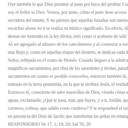
Oye también lo que Dios promete al justo por boca del profeta: Cua
soy el Señor tu Dios. Vemos, por tanto, cómo el justo tiene acceso 
servidora del mismo. Y no pienses que aquellas hazañas son meros
escuchas ahora: en ti se realiza su místico significado. En efecto, t
deseas ser instruido en la ley divina, eres como si acabaras de salir
Al ser agregado al número de los catecúmenos y al comenzar a somet
mar Rojo y, como en aquellas etapas del desierto, te dedicas cada d
Señor, reflejada en el rostro de Moisés. Cuando llegues a la místic
magníficos sacramentos, por obra de los sacerdotes y levitas, para
sacramentos en cuanto es posible conocerlos, entonces también tú, p
entrarás en la tierra prometida, en la que te recibirá Jesús, el ver
Entonces tú, consciente de tales maravillas de Dios, viendo cómo el
aguas, exclamarás: ¿Qué te pasa, mar, que huyes, y a ti, Jordán, qu
carneros; colinas, que saltáis como corderos? Y te responderá el or
en presencia del Dios de Jacob; que transforma las peñas en estanq
RESPONSORIO Sb 17, 1; 19, 20; Sal 76, 20