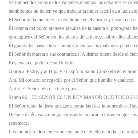
Se rompen los arcos de los valientes,
mientras los cobardes se ciñen
hambrientos no tienen ya que trabajar;
la mujer estéril da a luz siete
El Señor da la muerte y la vida,
hunde en el abismo y levanta;
da la
Él levanta del polvo al desvalido,
alza de la basura al pobre,
para ha
gloria;
pues del Señor son los pilares de la tierra,
y sobre ellos afianz
Él guarda los pasos de sus amigos,
mientras los malvados perecen en
El Señor desbarata a sus contrarios,
el Altísimo truena desde el ciel
Rey,
exalta el poder de su Ungido.
Gloria al Padre, y al Hijo, y al Espíritu Santo.
Como era en el princi
Ant. Mi corazón se regocija por el Señor, que humilla y enaltece.
Ant 3. El Señor reina, la tierra goza.
Salmo 96 – EL SEÑOR ES UN REY MAYOR QUE TODOS L
El Señor reina, la tierra goza,
se alegran las islas innumerables.
Tini
Delante de él avanza fuego
abrasando en torno a los enemigos;
sus
estremece.
Los montes se derriten como cera
ante el dueño de toda la tierra;
lo