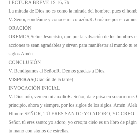
LECTURA BREVE 1S 16, 7b
La mirada de Dios no es como la mirada del hombre, pues el hombre
V. Señor, sondéame y conoce mi corazón.
R. Guíame por el camino
ORACIÓN
OREMOS,
Señor Jesucristo, que por la salvación de los hombres ex
acciones te sean agradables y sirvan para manifestar al mundo tu re
siglos.
Amén.
CONCLUSIÓN
V. Bendigamos al Señor.
R. Demos gracias a Dios.
VÍSPERAS
(Oración de la tarde)
INVOCACIÓN INICIAL
V. Dios mío, ven en mi auxilio
R. Señor, date prisa en socorrerme. G
principio, ahora y siempre, por los siglos de los siglos. Amén. Alel
Himno: SEÑOR, TÚ ERES SANTO: YO ADORO, YO CREO.
Señor, tú eres santo: yo adoro, yo creo;
tu cielo es un libro de págin
tu mano con signos de estrellas.