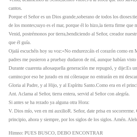
cantos.
Porque el Señor es un Dios grande,
soberano de todos los dioses:
ti
de los montes;
suyo es el mar, porque él lo hizo,
la tierra firme que
Venid, postrémonos por tierra,
bendiciendo al Señor, creador nuestr
que él guía.
Ojalá escuchéis hoy su voz:
«No endurezcáis el corazón como en 
padres me pusieron a prueba
y dudaron de mí, aunque habían visto
Durante cuarenta años
aquella generación me repugnó, y dije:
Es un
camino;
por eso he jurado en mi cólera
que no entrarán en mi desca
Gloria al Padre, y al Hijo, y al Espíritu Santo.
Como era en el princi
Ant. Aclama al Señor, tierra entera, servid al Señor con alegría.
Si antes se ha rezado ya alguna otra Hora:
V. Dios mío, ven en mi auxilio
R. Señor, date prisa en socorrerme. G
principio, ahora y siempre, por los siglos de los siglos. Amén. Alel
Himno: PUES BUSCO, DEBO ENCONTRAR