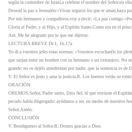
según la costumbre de Israel,
a celebrar el nombre del Señor;
en ella
Desead la paz a Jerusalén:
«Vivan seguros los que te aman,
haya pa
Por mis hermanos y compañeros,
voy a decir: «La paz contigo.»
Por
Gloria al Padre, y al Hijo, y al Espíritu Santo.
Como era en el princi
Ant. Me he alegrado por lo que me dijeron.
LECTURA BREVE Dt 1, 16-17a
Yo di a vuestros jefes estas normas: «Vosotros escucharéis los plei
que surjan entre un hombre con su hermano o un extranjero. No seái
grande; no os dejéis amedrentar por nadie, que la sentencia es de 
V. El Señor es justo y ama la justicia.
R. Los buenos verán su rostro
ORACIÓN
OREMOS,
Señor, Padre santo, Dios fiel, tú que enviaste el Espír
pecado había disgregado: ayúdanos a ser, en medio de nuestros he
Señor.
Amén.
CONCLUSIÓN
V. Bendigamos al Señor.
R. Demos gracias a Dios.