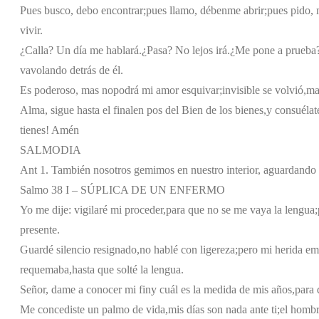
Pues busco, debo encontrar;
pues llamo, débenme abrir;
pues pido, 
vivir.
¿Calla? Un día me hablará.
¿Pasa? No lejos irá.
¿Me pone a prueba?
va
volando detrás de él.
Es poderoso, mas no
podrá mi amor esquivar;
invisible se volvió,
ma
Alma, sigue hasta el final
en pos del Bien de los bienes,
y consuélat
tienes! Amén
SALMODIA
Ant 1. También nosotros gemimos en nuestro interior, aguardando 
Salmo 38 I – SÚPLICA DE UN ENFERMO
Yo me dije: vigilaré mi proceder,
para que no se me vaya la lengua;
presente.
Guardé silencio resignado,
no hablé con ligereza;
pero mi herida em
requemaba,
hasta que solté la lengua.
Señor, dame a conocer mi fin
y cuál es la medida de mis años,
para 
Me concediste un palmo de vida,
mis días son nada ante ti;
el hombr