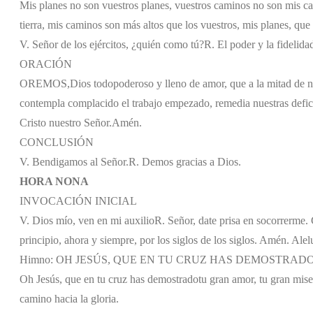
Mis planes no son vuestros planes, vuestros caminos no son mis ca
tierra, mis caminos son más altos que los vuestros, mis planes, que
V. Señor de los ejércitos, ¿quién como tú?
R. El poder y la fidelida
ORACIÓN
OREMOS,
Dios todopoderoso y lleno de amor, que a la mitad de n
contempla complacido el trabajo empezado, remedia nuestras defici
Cristo nuestro Señor.
Amén.
CONCLUSIÓN
V. Bendigamos al Señor.
R. Demos gracias a Dios.
HORA NONA
INVOCACIÓN INICIAL
V. Dios mío, ven en mi auxilio
R. Señor, date prisa en socorrerme. G
principio, ahora y siempre, por los siglos de los siglos. Amén. Alel
Himno: OH JESÚS, QUE EN TU CRUZ HAS DEMOSTRAD
Oh Jesús, que en tu cruz has demostrado
tu gran amor, tu gran mise
camino hacia la gloria.