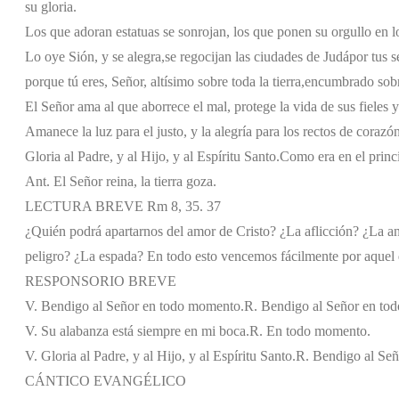
su gloria.
Los que adoran estatuas se sonrojan,
los que ponen su orgullo en l
Lo oye Sión, y se alegra,
se regocijan las ciudades de Judá
por tus s
porque tú eres, Señor,
altísimo sobre toda la tierra,
encumbrado sobre
El Señor ama al que aborrece el mal,
protege la vida de sus fieles
y
Amanece la luz para el justo,
y la alegría para los rectos de corazón
Gloria al Padre, y al Hijo, y al Espíritu Santo.
Como era en el princi
Ant. El Señor reina, la tierra goza.
LECTURA BREVE Rm 8, 35. 37
¿Quién podrá apartarnos del amor de Cristo? ¿La aflicción? ¿La 
peligro? ¿La espada? En todo esto vencemos fácilmente por aquel
RESPONSORIO BREVE
V. Bendigo al Señor en todo momento.
R. Bendigo al Señor en to
V. Su alabanza está siempre en mi boca.
R. En todo momento.
V. Gloria al Padre, y al Hijo, y al Espíritu Santo.
R. Bendigo al Se
CÁNTICO EVANGÉLICO