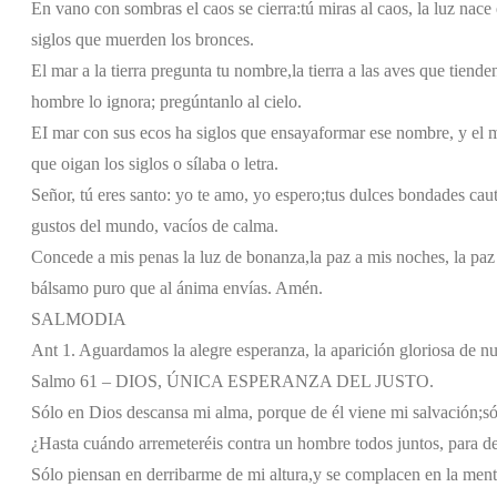
En vano con sombras el caos se cierra:
tú miras al caos, la luz nace
siglos que muerden los bronces.
El mar a la tierra pregunta tu nombre,
la tierra a las aves que tiende
hombre lo ignora; pregúntanlo al cielo.
EI mar con sus ecos ha siglos que ensaya
formar ese nombre, y el 
que oigan los siglos o sílaba o letra.
Señor, tú eres santo: yo te amo, yo espero;
tus dulces bondades caut
gustos del mundo, vacíos de calma.
Concede a mis penas la luz de bonanza,
la paz a mis noches, la paz
bálsamo puro que al ánima envías. Amén.
SALMODIA
Ant 1. Aguardamos la alegre esperanza, la aparición gloriosa de nu
Salmo 61 – DIOS, ÚNICA ESPERANZA DEL JUSTO.
Sólo en Dios descansa mi alma,
porque de él viene mi salvación;
só
¿Hasta cuándo arremeteréis contra un hombre
todos juntos, para de
Sólo piensan en derribarme de mi altura,
y se complacen en la ment