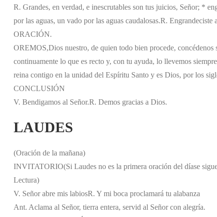
R. Grandes, en verdad, e inescrutables son tus juicios, Señor; * eng
por las aguas, un vado por las aguas caudalosas.
R. Engrandeciste a 
ORACIÓN.
OREMOS,
Dios nuestro, de quien todo bien procede, concédenos s
continuamente lo que es recto y, con tu ayuda, lo llevemos siempre 
reina contigo en la unidad del Espíritu Santo y es Dios, por los sigl
CONCLUSIÓN
V. Bendigamos al Señor.
R. Demos gracias a Dios.
LAUDES
(Oración de la mañana)
INVITATORIO
(Si Laudes no es la primera oración del día
se sigu
Lectura)
V. Señor abre mis labios
R. Y mi boca proclamará tu alabanza
Ant. Aclama al Señor, tierra entera, servid al Señor con alegría.