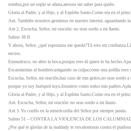
sombra,
por un soplo se afana,
atesora sin saber para quién.
Gloria al Padre, y al Hijo, y al Espíritu Santo.
Como era en el princi
Ant. También nosotros gemimos en nuestro interior, aguardando la
Ant 2. Escucha, Señor, mi oración: no seas sordo a mi llanto.
Salmo 38 II
Y ahora, Señor, ¿qué esperanza me queda?
Tú eres mi confianza.
Lí
necios.
Enmudezco, no abro la boca,
porque eres tú quien lo ha hecho.
Apar
Escarmientas al hombre
castigando su culpa;
como una polilla roes s
Escucha, Señor, mi oración,
haz caso de mis gritos,
no seas sordo a 
porque yo soy huésped tuyo,
forastero como todos mis padres.
Apla
Gloria al Padre, y al Hijo, y al Espíritu Santo.
Como era en el princi
Ant. Escucha, Señor, mi oración: no seas sordo a mi llanto.
Ant 3. Yo confío en la misericordia del Señor por siempre jamás.
Salmo 51 – CONTRA LA VIOLENCIA DE LOS CALUMNI
¿Por qué te glorías de la maldad
y te envalentonas contra el piados