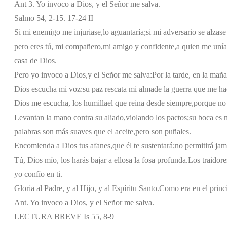
Ant 3. Yo invoco a Dios, y el Señor me salva.
Salmo 54, 2-15. 17-24 II
Si mi enemigo me injuriase,
lo aguantaría;
si mi adversario se alzase
pero eres tú, mi compañero,
mi amigo y confidente,
a quien me unía
casa de Dios.
Pero yo invoco a Dios,
y el Señor me salva:
Por la tarde, en la mañ
Dios escucha mi voz:
su paz rescata mi alma
de la guerra que me ha
Dios me escucha, los humilla
el que reina desde siempre,
porque no
Levantan la mano contra su aliado,
violando los pactos;
su boca es 
palabras son más suaves que el aceite,
pero son puñales.
Encomienda a Dios tus afanes,
que él te sustentará;
no permitirá ja
Tú, Dios mío, los harás bajar a ellos
a la fosa profunda.
Los traidore
yo confío en ti.
Gloria al Padre, y al Hijo, y al Espíritu Santo.
Como era en el princi
Ant. Yo invoco a Dios, y el Señor me salva.
LECTURA BREVE Is 55, 8-9