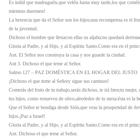
Es inútil que madruguéis,
que veléis hasta muy tarde,
los que coméis
mientras duermen!
La herencia que da el Señor son los hijos;
una recompensa es el frut
de la juventud.
Dichoso el hombre que llena
con ellas su aljaba:
no quedará derrota
Gloria al Padre, y al Hijo, y al Espíritu Santo.
Como era en el princi
Ant. El Señor nos construya la casa y nos guarde la ciudad.
Ant 3. Dichoso el que teme al Señor.
Salmo 127 – PAZ DOMÉSTICA EN EL HOGAR DEL JUSTO
¡Dichoso el que teme al Señor
y sigue sus caminos!
Comerás del fruto de tu trabajo,
serás dichoso, te irá bien;
tu mujer,
tus hijos, como renuevos de olivo,
alrededor de tu mesa:
ésta es la 
Que el Señor te bendiga desde Sión,
que veas la prosperidad de Jer
hijos.
¡Paz a Israel!
Gloria al Padre, y al Hijo, y al Espíritu Santo.
Como era en el princi
Ant. Dichoso el que teme al Señor.