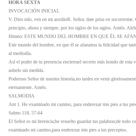
HORA SEXTA
INVOCACIÓN INICIAL
V. Dios mío, ven en mi auxilio
R. Señor, date prisa en socorrerme. G
principio, ahora y siempre, por los siglos de los siglos. Amén. Alel
Himno: ESTE MUNDO DEL HOMBRE EN QUE ÉL SE AFA
Este mundo del hombre, en que él se afana
tras la felicidad que tan
al mediodía.
Así el poder de tu presencia encierra
el secreto más hondo de esta v
anhelo sin medida.
Poderoso Señor de nuestra historia,
no tardes en venir gloriosament
eternamente. Amén.
SALMODIA
Ant 1. He examinado mi camino, para enderezar mis pies a tus pre
Salmo 118, 57-64
El Señor es mi herencia;
he resuelto guardar tus palabras;
de todo co
examinado mi camino,
para enderezar mis pies a tus preceptos.