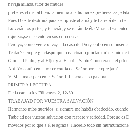
navaja afilada,
autor de fraudes;
prefieres el mal al bien,
la mentira a la honradez;
prefieres las palab
Pues Dios te destruirá para siempre,
te abatirá y te barrerá de tu tie
Lo verán los justos, y temerán,
y se reirán de él:
«Mirad al valiente
q
riquezas,
se insolentó en sus crímenes.»
Pero yo, como verde olivo,
en la casa de Dios,
confío en su miseric
Te daré siempre gracias
porque has actuado;
proclamaré delante de t
Gloria al Padre, y al Hijo, y al Espíritu Santo.
Como era en el princi
Ant. Yo confío en la misericordia del Señor por siempre jamás.
V. Mi alma espera en el Señor.
R. Espera en su palabra.
PRIMERA LECTURA
De la carta a los Filipenses 2, 12-30
TRABAJAD POR VUESTRA SALVACIÓN
Hermanos míos queridos, si siempre me habéis obedecido, cuando 
Trabajad por vuestra salvación con respeto y seriedad. Porque es D
movidos por lo que a él le agrada. Hacedlo todo sin murmuraciones n