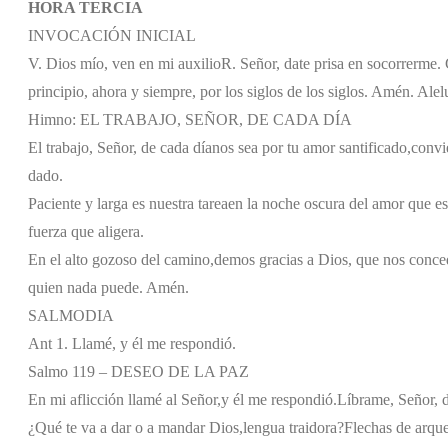
HORA TERCIA
INVOCACIÓN INICIAL
V. Dios mío, ven en mi auxilio
R. Señor, date prisa en socorrerme. G
principio, ahora y siempre, por los siglos de los siglos. Amén. Alel
Himno: EL TRABAJO, SEÑOR, DE CADA DÍA
El trabajo, Señor, de cada día
nos sea por tu amor santificado,
convie
dado.
Paciente y larga es nuestra tarea
en la noche oscura del amor que es
fuerza que aligera.
En el alto gozoso del camino,
demos gracias a Dios, que nos conce
quien nada puede. Amén.
SALMODIA
Ant 1. Llamé, y él me respondió.
Salmo 119 – DESEO DE LA PAZ
En mi aflicción llamé al Señor,
y él me respondió.
Líbrame, Señor, d
¿Qué te va a dar o a mandar Dios,
lengua traidora?
Flechas de arque