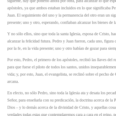
sígueme, hay que ponerlo ahora por obra, para alcanzar lo que espe
apóstoles, ya que ambos estaban incluidos en lo que significaba Pe
Juan. El seguimiento del uno y la permanencia del otro eran un sig
presente; uno y otro, esperando, confiaban alcanzar los bienes de la
Y no sólo ellos, sino que toda la santa Iglesia, esposa de Cristo, h
alcanzar la felicidad futura. Pedro y Juan fueron, cada uno, figura
por la fe, en la vida presente; uno y otro habían de gozar para siemp
Por esto, Pedro, el primero de los apóstoles, recibió las llaves del r
para que fuese el piloto de todos los santos, unidos inseparablemen
vida; y, por esto, Juan, el evangelista, se reclinó sobre el pecho de 
arcana.
En efecto, no sólo Pedro, sino toda la Iglesia ata y desata los peca
Señor, para enseñarla con su predicación, la doctrina acerca de la P
Dios – y lo demás acerca de la divinidad de Cristo, y aquellas cosa
verdades todas estas que contemplaremos cara a cara en el reino, p