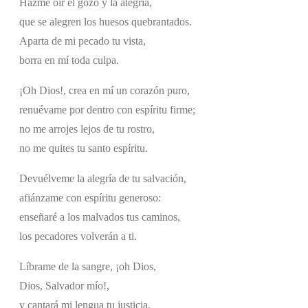
Hazme oír el gozo y la alegría,
que se alegren los huesos quebrantados.
Aparta de mi pecado tu vista,
borra en mí toda culpa.
¡Oh Dios!, crea en mí un corazón puro,
renuévame por dentro con espíritu firme;
no me arrojes lejos de tu rostro,
no me quites tu santo espíritu.
Devuélveme la alegría de tu salvación,
afiánzame con espíritu generoso:
enseñaré a los malvados tus caminos,
los pecadores volverán a ti.
Líbrame de la sangre, ¡oh Dios,
Dios, Salvador mío!,
y cantará mi lengua tu justicia.