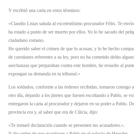
Y escribió una carta en estos términos:
«Claudio Lisias saluda al excelentísimo procurador Félix. Te envío
ha estado a punto de ser muerto por ellos. Yo lo he sacado del peli
ciudadano romano.
He querido saber el crimen de que lo acusan, y lo he hecho compa
de cuestiones referentes a su ley, pero no ha cometido delito algun
asechanzas que preparaban contra este hombre, he resuelto al punt
expongan su demanda en tu tribunal.»
Los soldados, conforme a las órdenes recibidas, tomaron consigo a 
otro día, dejando a los jinetes que fuesen escoltando a Pablo, se vo
entregaron la carta al procurador y dejaron en su poder a Pablo. D
provincia era y, al saber que era de Cilicia, dijo:
«Te tomaré declaración cuando se presenten tus acusadores.».
Y dio orden de que guardasen a Pablo en el palacio de Herodes.